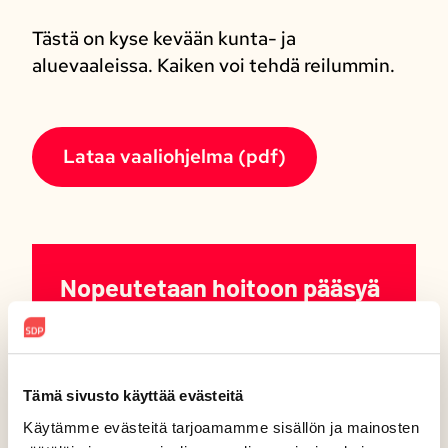
Tästä on kyse kevään kunta- ja
aluevaaleissa. Kaiken voi tehdä reilummin.
Lataa vaaliohjelma (pdf)
Nopeutetaan hoitoon pääsyä
Jokaisen suomalaisen on voitava
luottaa siihen, että hoitoa saa
tarvittaessa ja riittävän ajoissa
Tämä sivusto käyttää evästeitä
lompakon paksuudesta riippumatta.
Käytämme evästeitä tarjoamamme sisällön ja mainosten