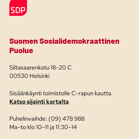
Etusivulle
Suomen Sosialidemokraattinen
Puolue
Siltasaarenkatu 18–20 C
00530 Helsinki
Sisäänkäynti toimistolle C-rapun kautta.
Katso sijainti kartalta
Puhelinvaihde: (09) 478 988
Ma–to klo 10–11 ja 11:30–14