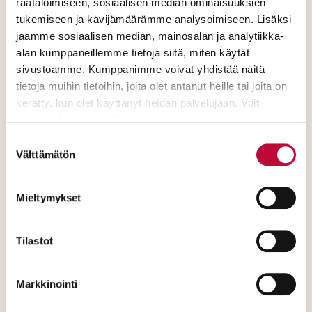
räätälöimiseen, sosiaalisen median ominaisuuksien
tukemiseen ja kävijämäärämme analysoimiseen. Lisäksi
jaamme sosiaalisen median, mainosalan ja analytiikka-
alan kumppaneillemme tietoja siitä, miten käytät
Käännetään lasten ja
sivustoamme. Kumppanimme voivat yhdistää näitä
tietoja muihin tietoihin, joita olet antanut heille tai joita on
nuorten oppimistulokset
kerätty, kun olet käyttänyt heidän palvelujaan. Voit
nousuun
muuttaa hyväksyntääsi sivuston alalaidassa olevan
Evästeasetukset
- linkin kautta.
Suostumuksen
Koulujen ja oppilaitosten on oltava
Välttämätön
valinta
rauhallisia ja turvallisia paikkoja
oppia sekä työskennellä.
Mieltymykset
Tilastot
Turvataan ikäihmisille
Markkinointi
toimivat palvelut