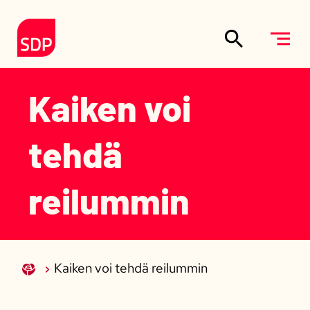
Siirry sisältöön
Etusivulle
Kaiken voi
tehdä
reilummin
Kaiken voi tehdä reilummin