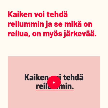
Kaiken voi tehdä
reilummin ja se mikä on
reilua, on myös järkevää.
Ohita upotus : SDP vaalivideo 2025
Toista video