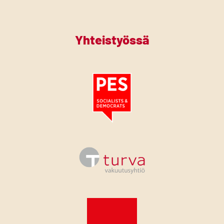
Yhteistyössä
Tutustu PES:n periaatejulistukseen