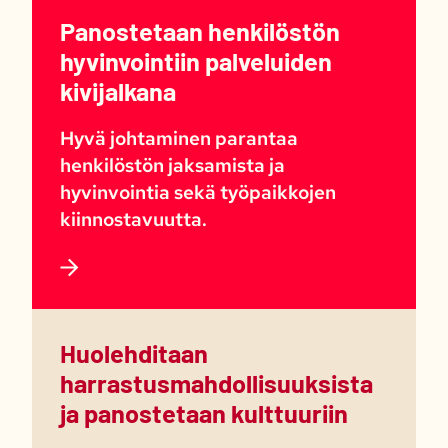
Panostetaan henkilöstön
hyvinvointiin palveluiden
kivijalkana
Hyvä johtaminen parantaa
henkilöstön jaksamista ja
hyvinvointia sekä työpaikkojen
kiinnostavuutta.
Huolehditaan
harrastusmahdollisuuksista
ja panostetaan kulttuuriin