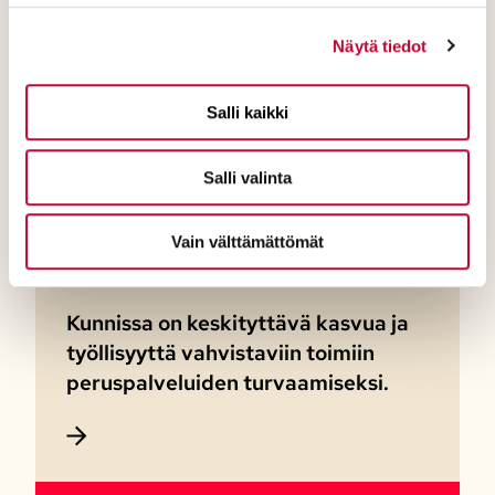
Ikäihmisille on taattava turvallinen
Näytä tiedot
vanhuus.
Salli kaikki
Salli valinta
Kestävä talous ja kasvu
vahvojen peruspalveluiden
Vain välttämättömät
mahdollistajana
Kunnissa on keskityttävä kasvua ja
työllisyyttä vahvistaviin toimiin
peruspalveluiden turvaamiseksi.