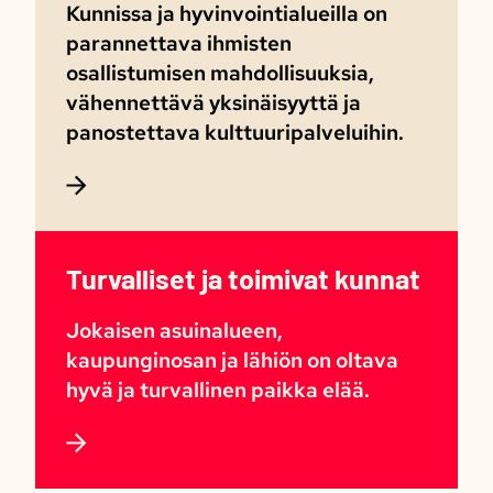
Kunnissa ja hyvinvointialueilla on
parannettava ihmisten
osallistumisen mahdollisuuksia,
vähennettävä yksinäisyyttä ja
panostettava kulttuuripalveluihin.
Turvalliset ja toimivat kunnat
Jokaisen asuinalueen,
kaupunginosan ja lähiön on oltava
hyvä ja turvallinen paikka elää.