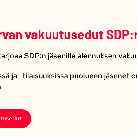
van vakuutusedut SDP:n
arjoaa SDP:n jäsenille alennuksen vakuu
ssä ja -tilaisuuksissa puolueen jäsenet 
.
tusedut