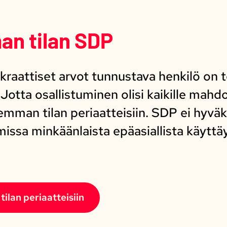
an tilan SDP
raattiset arvot tunnustava henkilö on 
Jotta osallistuminen olisi kaikille mahd
semman tilan periaatteisiin. SDP ei hyvä
missa minkäänlaista epäasiallista käyttäy
ilan periaatteisiin