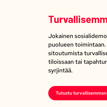
Turvallisemm
Jokainen sosialidemok
puolueen toimintaan. 
sitoutumista turvalli
tiloissaan tai tapahtu
syrjintää.
Tutustu turvallisemman t