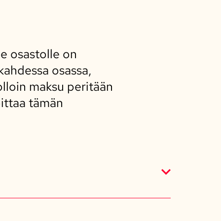
e osastolle on
kahdessa osassa,
lloin maksu peritään
oittaa tämän