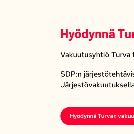
Hyödynnä Tur
Vakuutusyhtiö Turva t
SDP:n järjestötehtävi
Järjestövakuutuksella
Hyödynnä Turvan vakuu