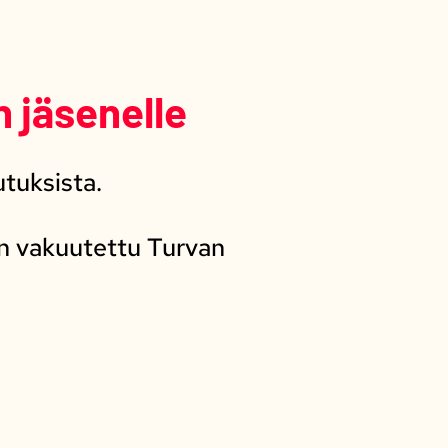
 jäsenelle
tuksista.
on vakuutettu Turvan