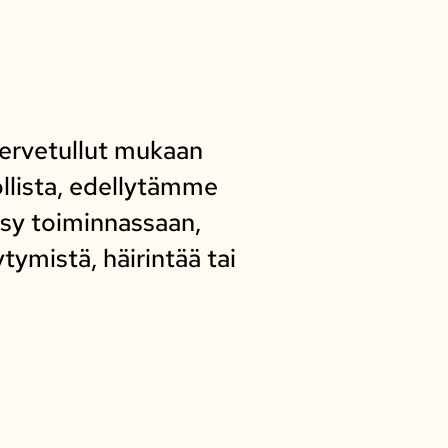
tervetullut mukaan
ollista, edellytämme
ksy toiminnassaan,
tymistä, häirintää tai