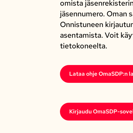
omista jäsenrekisteri
jäsennumero. Oman sal
Onnistuneen kirjautum
asentamista. Voit käy
tietokoneelta.
Lataa ohje OmaSDP:n l
Kirjaudu OmaSDP-sove