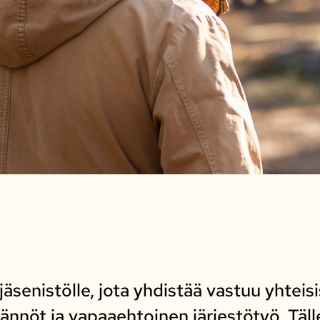
äsenistölle, jota yhdistää vastuu yhteisi
äännöt ja vapaaehtoinen järjestötyö. Täl