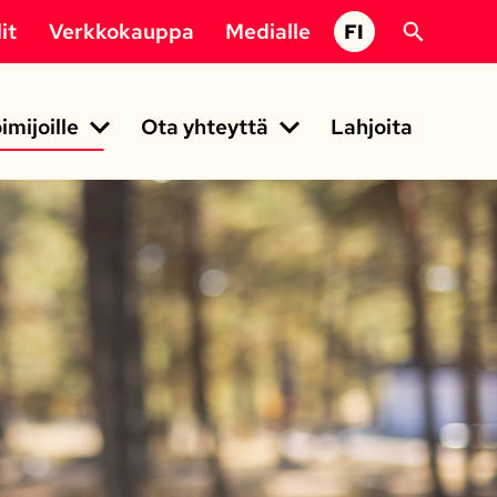
it
Verkkokauppa
Medialle
FI
imijoille
Ota yhteyttä
Lahjoita