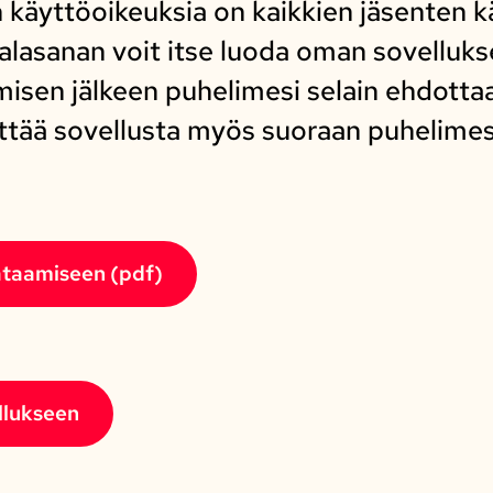
n käyttöoikeuksia on kaikkien jäsenten 
asanan voit itse luoda oman sovellukse
isen jälkeen puhelimesi selain ehdotta
ttää sovellusta myös suoraan puhelimesi
ataamiseen (pdf)
llukseen