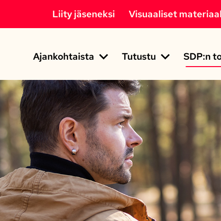
Liity jäseneksi
Visuaaliset materiaal
Ajankohtaista
Tutustu
SDP:n to