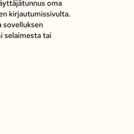
käyttäjätunnus oma
n kirjautumissivulta.
a sovelluksen
 selaimesta tai