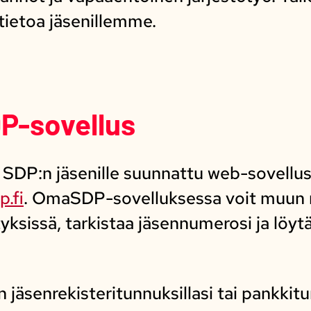
tietoa jäsenillemme.
P-sovellus
DP:n jäsenille suunnattu web-sovellus,
p.fi
. OmaSDP-sovelluksessa voit muun
ksissä, tarkistaa jäsennumerosi ja löytä
 jäsenrekisteritunnuksillasi tai pankkitun