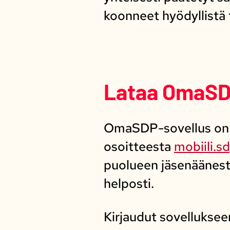
koonneet hyödyllistä 
Lataa OmaSD
OmaSDP-sovellus on S
osoitteesta
mobiili.sd
puolueen jäsenäänesty
helposti.
Kirjaudut sovellukseen