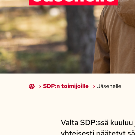
SDP:n toimijoille
Jäsenelle
Valta SDP:ssä kuuluu j
yhteisesti päätetyt s