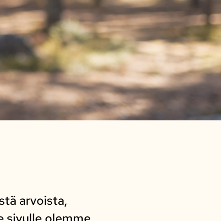
stä arvoista,
le sivulle olemme