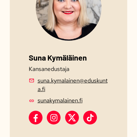
Suna Kymäläinen
Kansanedustaja
suna.kymalainen@eduskunt
a.fi
sunakymalainen.fi
Suna Kymäläinen Facebook
Suna Kymäläinen Instagram
Suna Kymäläinen X
Suna Kymäläinen T