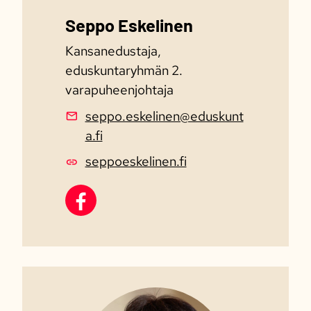
Seppo Eskelinen
Kansanedustaja,
eduskuntaryhmän 2.
varapuheenjohtaja
seppo.eskelinen@eduskunt
a.fi
seppoeskelinen.fi
Seppo Eskelinen Facebook