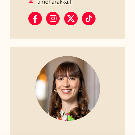
timoharakka.fi
Timo Harakka Facebook
Timo Harakka Instagram
Timo Harakka X
Timo Harakka Tik