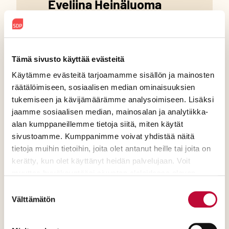
Eveliina Heinäluoma
Kansanedustaja
eveliina.heinaluoma@edusk
unta.fi
Tämä sivusto käyttää evästeitä
eveliinaheinaluoma.fi
Käytämme evästeitä tarjoamamme sisällön ja mainosten
räätälöimiseen, sosiaalisen median ominaisuuksien
tukemiseen ja kävijämäärämme analysoimiseen. Lisäksi
Eveliina Heinäluoma Facebook
Eveliina Heinäluoma Instagram
Eveliina Heinäluoma X
Eveliina Heinäluo
jaamme sosiaalisen median, mainosalan ja analytiikka-
alan kumppaneillemme tietoja siitä, miten käytät
sivustoamme. Kumppanimme voivat yhdistää näitä
tietoja muihin tietoihin, joita olet antanut heille tai joita on
kerätty, kun olet käyttänyt heidän palvelujaan. Voit
muuttaa hyväksyntääsi sivuston alalaidassa olevan
Evästeasetukset
- linkin kautta.
Suostumuksen
Välttämätön
valinta