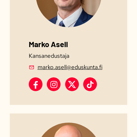
Marko Asell
Kansanedustaja
marko.asell@eduskunta.fi
Marko Asell Facebook
Marko Asell Instagram
Marko Asell X
Marko Asell TikTo