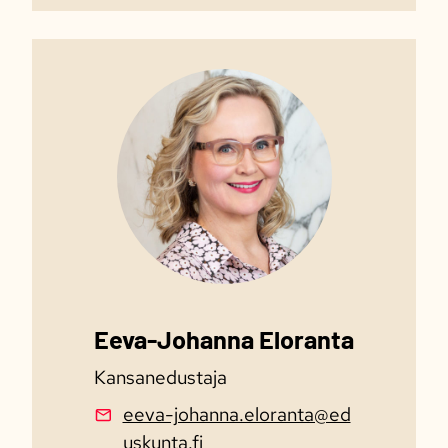
Eeva-Johanna Eloranta
Kansanedustaja
eeva-johanna.eloranta@ed
uskunta.fi