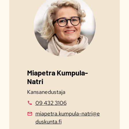
Miapetra Kumpula-
Natri
Kansanedustaja
09 432 3106
miapetra.kumpula-natri@e
duskunta.fi