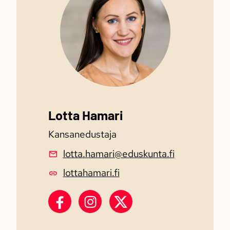
Lotta Hamari
Kansanedustaja
lotta.hamari@eduskunta.fi
lottahamari.fi
Lotta HamarI Facebook
Lotta Hamari Instagram
Lotta Hamari X