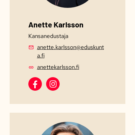
Anette Karlsson
Kansanedustaja
anette.karlsson@eduskunt
a.fi
anettekarlsson.fi