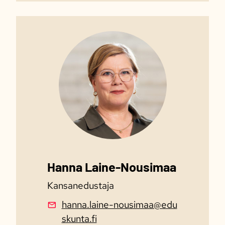
Hanna Laine-Nousimaa
Kansanedustaja
hanna.laine-nousimaa@edu
skunta.fi