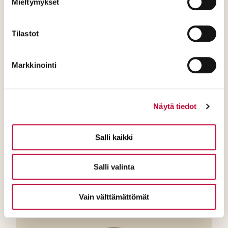
Mieltymykset
Tilastot
Markkinointi
Pia Hiltunen
Kansanedustaja
Näytä tiedot
pia.hiltunen@eduskunta.fi
piahiltunen.com
Salli kaikki
Salli valinta
Pia Hiltunen Facebook
Pia Hiltunen Instagram
Pia Hiltunen X
Pia Hiltunen TikTo
Vain välttämättömät