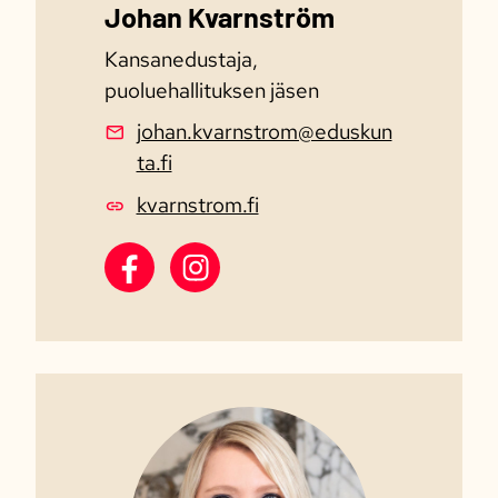
Johan Kvarnström
Kansanedustaja,
puoluehallituksen jäsen
johan.kvarnstrom@eduskun
ta.fi
kvarnstrom.fi
Johan Kvarnström Facebook
Johan Kvarnström Instagram