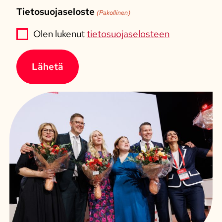
Tietosuojaseloste
(Pakollinen)
Olen lukenut
tietosuojaselosteen