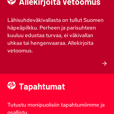
Allekirjoita vetoomus
Lähisuhdeväkivallasta on tullut Suomen
häpeäpilkku. Perheen ja parisuhteen
kuuluu edustaa turvaa, ei väkivallan
uhkaa tai hengenvaaraa. Allekirjoita
vetoomus.
Tapahtumat
Tutustu monipuolisiin tapahtumiimme ja
osallistu.