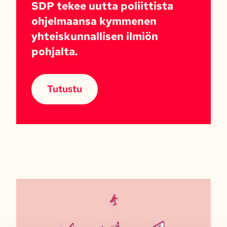
SDP tekee uutta poliittista
ohjelmaansa kymmenen
yhteiskunnallisen ilmiön
pohjalta.
Tutustu