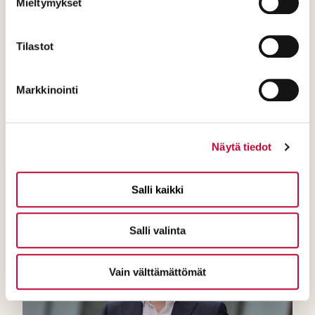
Mieltymykset
Tutustu keinopakettiin
Tilastot
Markkinointi
Näytä tiedot
Ajankohtaista
Salli kaikki
Salli valinta
Vain välttämättömät