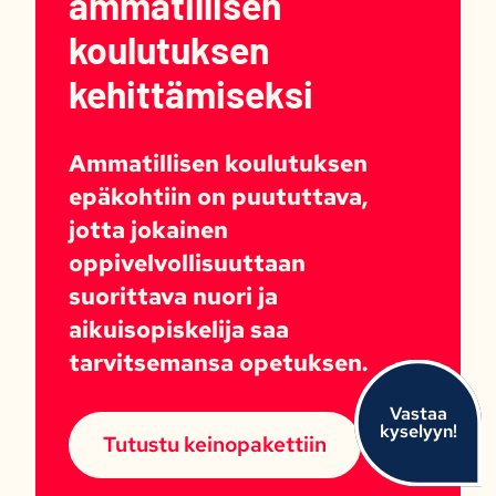
ammatillisen
koulutuksen
kehittämiseksi
Ammatillisen koulutuksen
epäkohtiin on puututtava,
jotta jokainen
oppivelvollisuuttaan
suorittava nuori ja
aikuisopiskelija saa
tarvitsemansa opetuksen.
Vastaa
kyselyyn!
Tutustu keinopakettiin