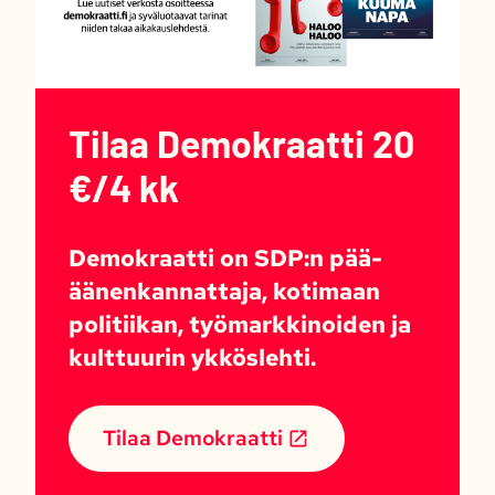
Tilaa Demokraatti 20
€/4 kk
Demokraatti on SDP:n pää-
äänenkannattaja, kotimaan
politiikan, työmarkkinoiden ja
kulttuurin ykköslehti.
Tilaa Demokraatti