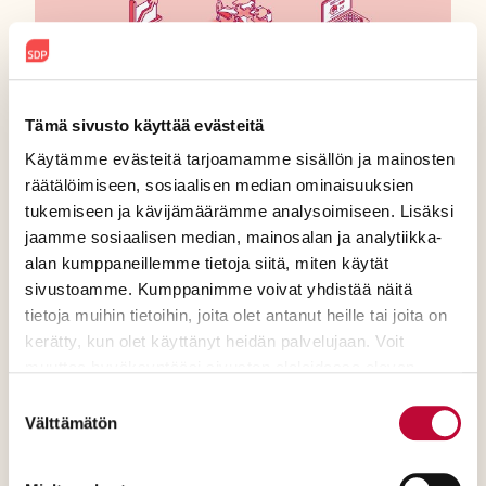
Tämä sivusto käyttää evästeitä
Käytämme evästeitä tarjoamamme sisällön ja mainosten
SDP:n keinopaketti
räätälöimiseen, sosiaalisen median ominaisuuksien
tukemiseen ja kävijämäärämme analysoimiseen. Lisäksi
tuottavuuden
jaamme sosiaalisen median, mainosalan ja analytiikka-
vauhdittamiseksi
alan kumppaneillemme tietoja siitä, miten käytät
sivustoamme. Kumppanimme voivat yhdistää näitä
tietoja muihin tietoihin, joita olet antanut heille tai joita on
SDP esittää kahdeksan
kerätty, kun olet käyttänyt heidän palvelujaan. Voit
muuttaa hyväksyntääsi sivuston alalaidassa olevan
kokonaisuutta tuottavuuden
Evästeasetukset
- linkin kautta.
Suostumuksen
kasvun nopeuttamiseksi sekä
Välttämätön
valinta
julkisella että yksityisellä
sektorilla.