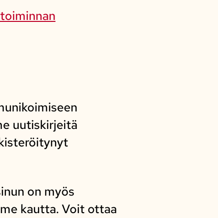
 toiminnan
mmunikoimiseen
 uutiskirjeitä
kisteröitynyt
sinun on myös
me kautta. Voit ottaa