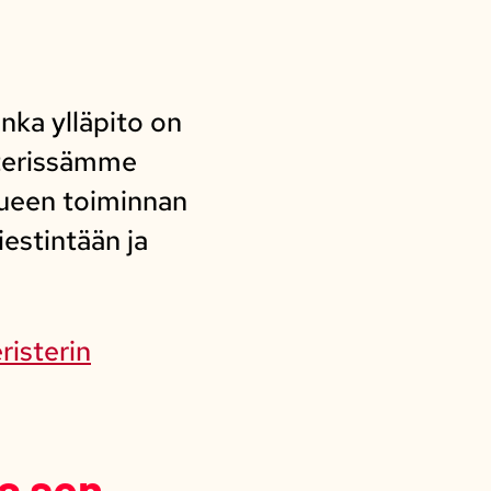
nka ylläpito on
sterissämme
olueen toiminnan
estintään ja
risterin
a sen