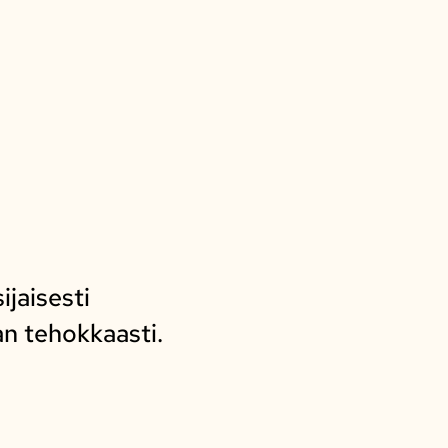
ijaisesti
n tehokkaasti.