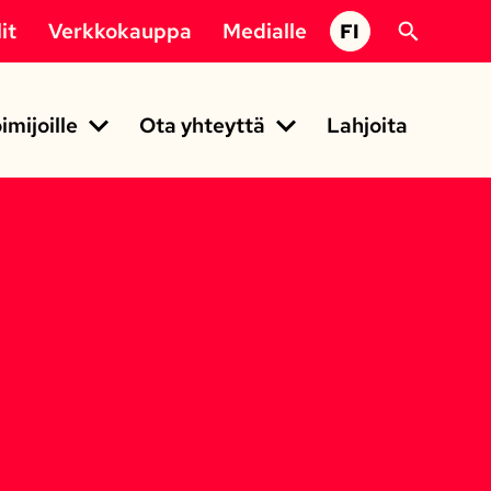
it
Verkkokauppa
Medialle
FI
imijoille
Ota yhteyttä
Lahjoita