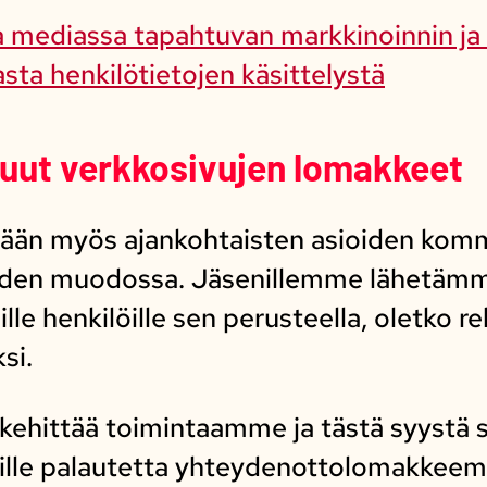
sa mediassa tapahtuvan markkinoinnin ja
ta henkilötietojen käsittelystä
muut verkkosivujen lomakkeet
ellään myös ajankohtaisten asioiden ko
eiden muodossa. Jäsenillemme lähetämme
lle henkilöille sen perusteella, oletko re
si.
kehittää toimintaamme ja tästä syystä 
eille palautetta yhteydenottolomakkeem