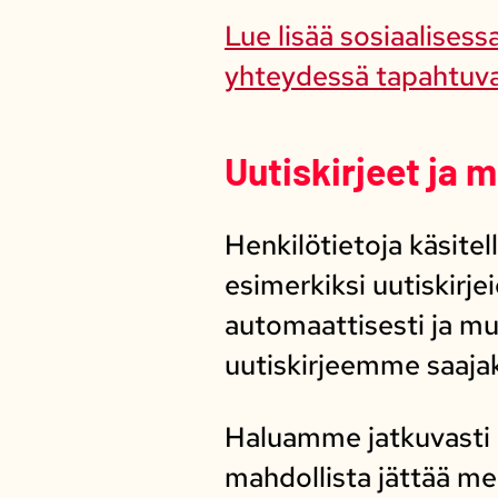
Lue lisää sosiaalises
yhteydessä tapahtuvas
Uutiskirjeet ja 
Henkilötietoja käsit
esimerkiksi uutiskirj
automaattisesti ja mui
uutiskirjeemme saajak
Haluamme jatkuvasti 
mahdollista jättää m