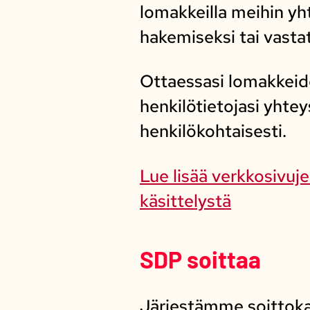
lomakkeilla meihin yh
hakemiseksi tai vasta
Ottaessasi lomakkeid
henkilötietojasi yhte
henkilökohtaisesti.
Lue lisää verkkosivuj
käsittelystä
SDP soittaa
Järjestämme soittokam