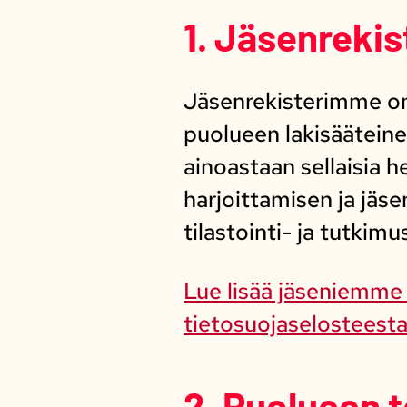
1. Jäsenrekis
Jäsenrekisterimme on 
puolueen lakisääteine
ainoastaan sellaisia h
harjoittamisen ja jäs
tilastointi- ja tutkimu
Lue lisää jäseniemme h
tietosuojaselosteest
2. Puolueen 