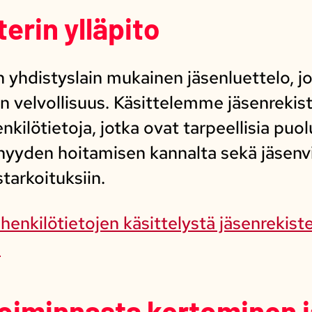
terin ylläpito
yhdistyslain mukainen jäsenluettelo, jo
n velvollisuus. Käsittelemme jäsenreki
enkilötietoja, jotka ovat tarpeellisia pu
enyyden hoitamisen kannalta sekä jäsenvi
starkoituksiin.
enkilötietojen käsittelystä jäsenrekiste
a
toiminnasta kertominen j