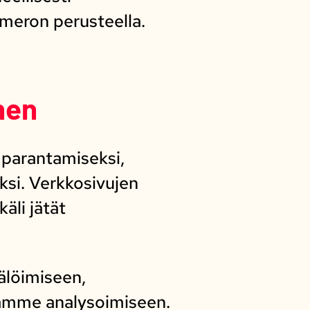
umeron perusteella.
nen
 parantamiseksi,
ksi. Verkkosivujen
äli jätät
älöimiseen,
rämme analysoimiseen.