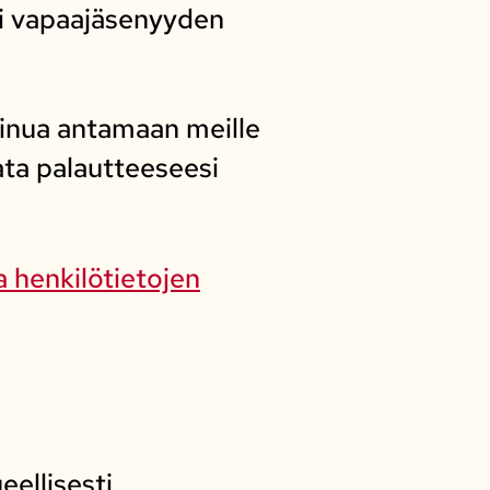
si vapaajäsenyyden
inua antamaan meille
ata palautteeseesi
 henkilötietojen
eellisesti