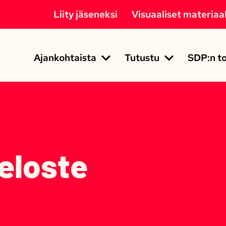
Liity jäseneksi
Visuaaliset materiaal
Ajankohtaista
Tutustu
SDP:n to
eloste