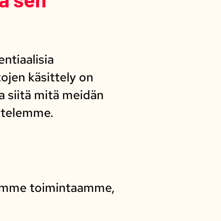
ntiaalisia
ojen käsittely on
a siitä mitä meidän
ttelemme.
ksemme toimintaamme,