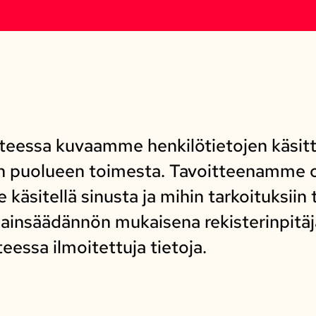
steessa kuvaamme henkilötietojen käsi
n puolueen toimesta. Tavoitteenamme o
käsitellä sinusta ja mihin tarkoituksiin t
ainsäädännön mukaisena rekisterinpitä
eessa ilmoitettuja tietoja.