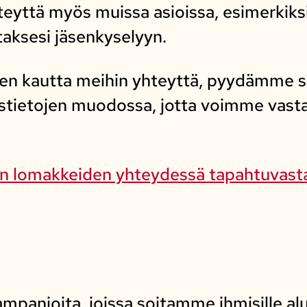
teyttä myös muissa asioissa, esimerkik
taksesi jäsenkyselyyn.
en kautta meihin yhteyttä, pyydämme s
ystietojen muodossa, jotta voimme vast
en lomakkeiden yhteydessä tapahtuvasta
panjoita, joissa soitamme ihmisille alu