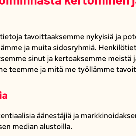
ietoja tavoittaaksemme nykyisiä ja pote
ämme ja muita sidosryhmiä. Henkilötiet
aksemme sinut ja kertoaksemme meistä j
me teemme ja mitä me työllämme tavoi
ia
ntiaalisia äänestäjiä ja markkinoida
sen median alustoilla.