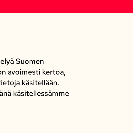
ttelyä Suomen
n avoimesti kertoa,
ietoja käsitellään.
jänä käsitellessämme