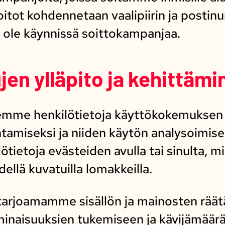
oitot kohdennetaan vaalipiirin ja postin
ei ole käynnissä soittokampanjaa.
jen ylläpito ja kehittämi
elemme henkilötietoja käyttökokemuksen
amiseksi ja niiden käytön analysoimise
ietoja evästeiden avulla tai sinulta, mik
dellä kuvatuilla lomakkeilla.
arjoamamme sisällön ja mainosten räät
minaisuuksien tukemiseen ja kävijämää