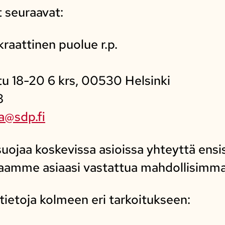
 seuraavat:
aattinen puolue r.p.
tu 18-20 6 krs, 00530 Helsinki
8
a@sdp.fi
uojaa koskevissa asioissa yhteyttä ensis
saamme asiaasi vastattua mahdollisimma
ietoja kolmeen eri tarkoitukseen: