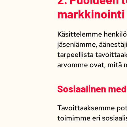
markkinointi
Käsittelemme henkilöt
jäseniämme, äänestäji
tarpeellista tavoitta
arvomme ovat, mitä 
Sosiaalinen med
Tavoittaaksemme pote
toimimme eri sosiaali