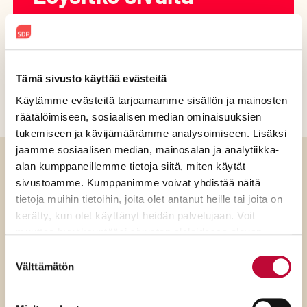
etsimäsi?
Löysitkö
Tämä sivusto käyttää evästeitä
sivulta
Käytämme evästeitä tarjoamamme sisällön ja mainosten
Kyllä
Ei
etsimäsi?
räätälöimiseen, sosiaalisen median ominaisuuksien
tukemiseen ja kävijämäärämme analysoimiseen. Lisäksi
(Pakollinen)
jaamme sosiaalisen median, mainosalan ja analytiikka-
alan kumppaneillemme tietoja siitä, miten käytät
Takaisin ylös
sivustoamme. Kumppanimme voivat yhdistää näitä
tietoja muihin tietoihin, joita olet antanut heille tai joita on
kerätty, kun olet käyttänyt heidän palvelujaan. Voit
Etusivulle
muuttaa hyväksyntääsi sivuston alalaidassa olevan
Evästeasetukset
- linkin kautta.
Suostumuksen
Välttämätön
valinta