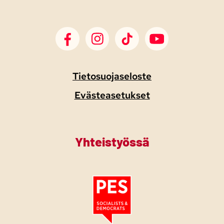
SDP Facebook
SDP Instagram
SDP TikTok
SDP Youtube
Tietosuojaseloste
Evästeasetukset
Yhteistyössä
Tutustu PES:n periaatejulistukseen