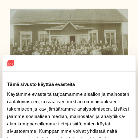
Tämä sivusto käyttää evästeitä
SDP:n historia
Käytämme evästeitä tarjoamamme sisällön ja mainosten
räätälöimiseen, sosiaalisen median ominaisuuksien
SDP perustettiin v. 1899
tukemiseen ja kävijämäärämme analysoimiseen. Lisäksi
jaamme sosiaalisen median, mainosalan ja analytiikka-
Turussa Suomen
alan kumppaneillemme tietoja siitä, miten käytät
Työväenpuolueen nimellä.
sivustoamme. Kumppanimme voivat yhdistää näitä