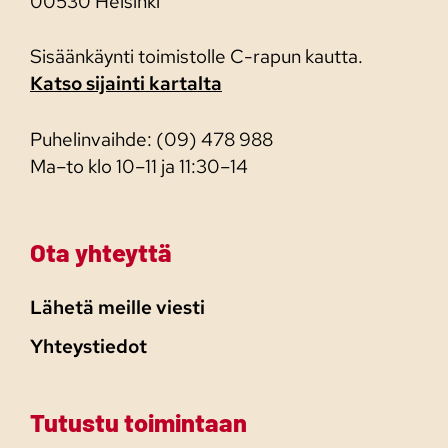
00530 Helsinki
Sisäänkäynti toimistolle C-rapun kautta.
Katso sijainti kartalta
Puhelinvaihde: (09) 478 988
Ma–to klo 10–11 ja 11:30–14
Ota yhteyttä
Lähetä meille viesti
Yhteystiedot
Tutustu toimintaan