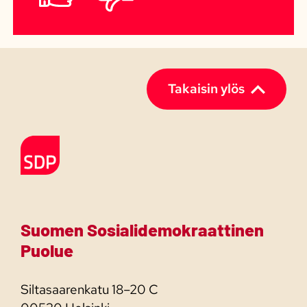
sivulta
Kyllä
Ei
etsimäsi?
(Pakollinen)
Takaisin ylös
Etusivulle
Suomen Sosialidemokraattinen
Puolue
Siltasaarenkatu 18–20 C