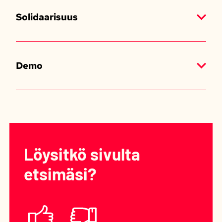
Solidaarisuus
Demo
Löysitkö sivulta
etsimäsi?
Löysitkö