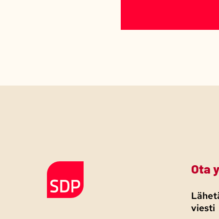
Ota 
Etusivulle
Lähetä
viesti