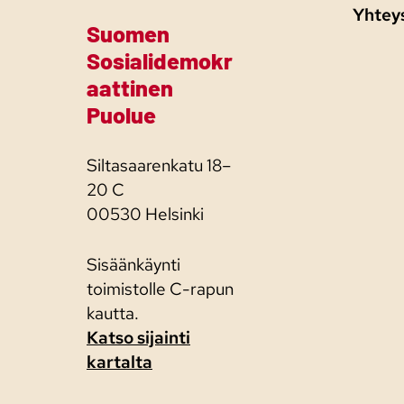
Yhtey
Suomen
Sosialidemokr
aattinen
Puolue
Siltasaarenkatu 18–
20 C
00530 Helsinki
Sisäänkäynti
toimistolle C-rapun
kautta.
Katso sijainti
kartalta