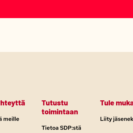
yhteyttä
Tutustu
Tule muk
toimintaan
 meille
Liity jäsenek
Tietoa SDP:stä