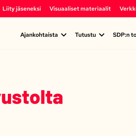
Liity jäseneksi
Visuaaliset materiaalit
Verk
Ajankohtaista
Tutustu
SDP:n to
vustolta