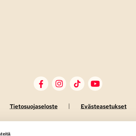
SDP Facebook
SDP Instagram
SDP TikTok
SDP Youtube
Tietosuojaseloste
Evästeasetukset
teitä