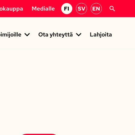
kokauppa
Medialle
FI
SV
EN
imijoille
Ota yhteyttä
Lahjoita