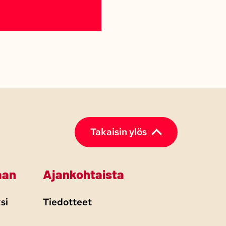
Takaisin ylös
aan
Ajankohtaista
si
Tiedotteet