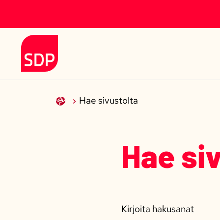
Siirry sisältöön
Etusivulle
Hae sivustolta
Hae si
Kirjoita hakusanat