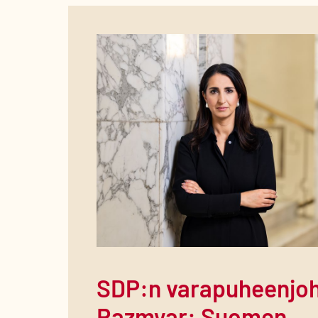
SDP:n varapuheenjoh
Razmyar: Suomen