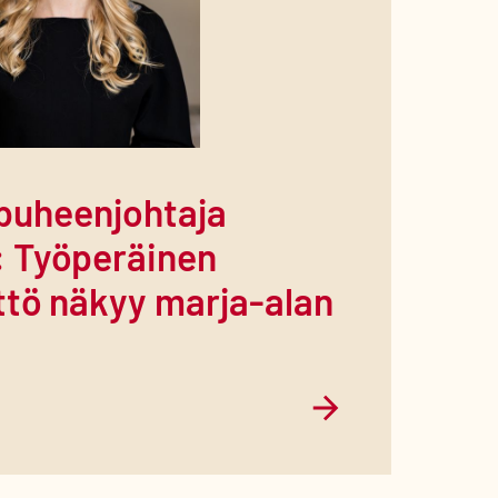
puheenjohtaja
: Työperäinen
ttö näkyy marja-alan