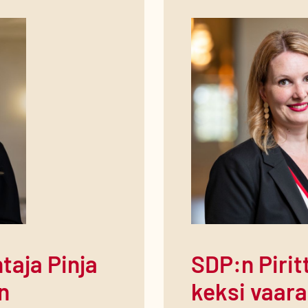
taja Pinja
SDP:n Piritta R
n
keksi vaara