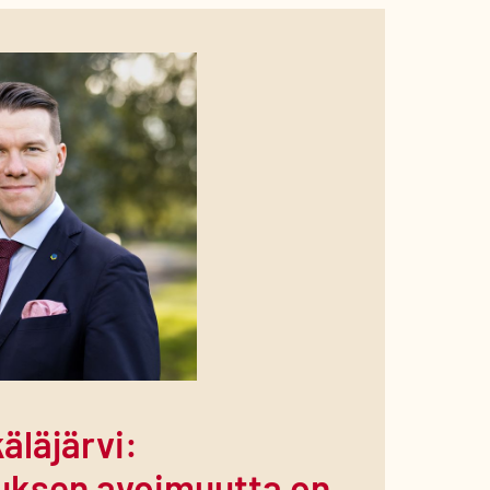
äläjärvi:
tuksen avoimuutta on