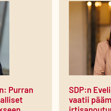
n: Purran
SDP:n Evel
alliset
vaatii pääm
ikseen
irtisanout