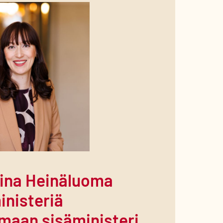
iina Heinäluoma
inisteriä
umaan sisäministeri