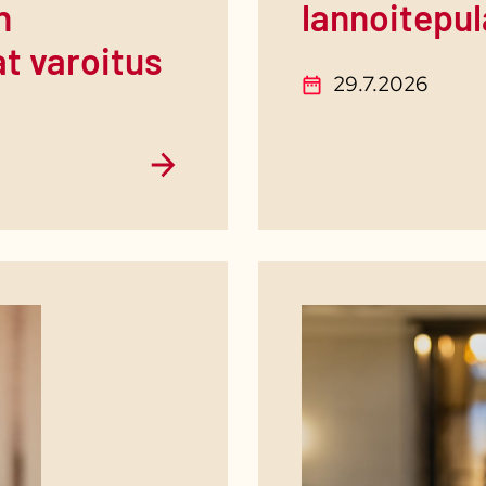
n
lannoitepu
at varoitus
29.7.2026