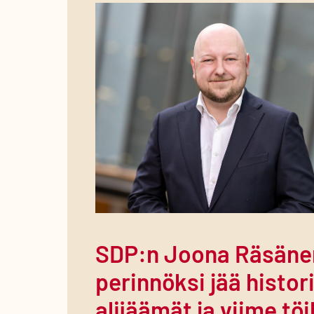
SDP:n Joona Räsäne
perinnöksi jää histori
alijäämät ja viime tö