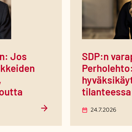
n: Jos
SDP:n vara
äkkeiden
Perholehto
,
hyväksikäy
loutta
tilanteessa
24.7.2026