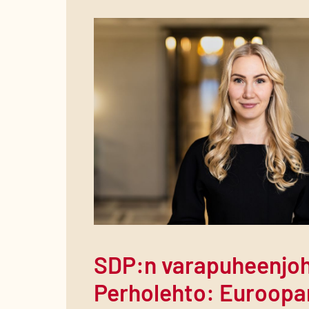
SDP:n varapuheenjoh
Perholehto: Euroopa