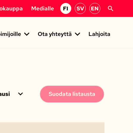
kokauppa
Medialle
FI
SV
EN
imijoille
Ota yhteyttä
Lahjoita
usi
Suodata listausta