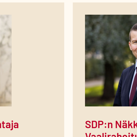
taja
SDP:n Näkk
Vaalirahoi