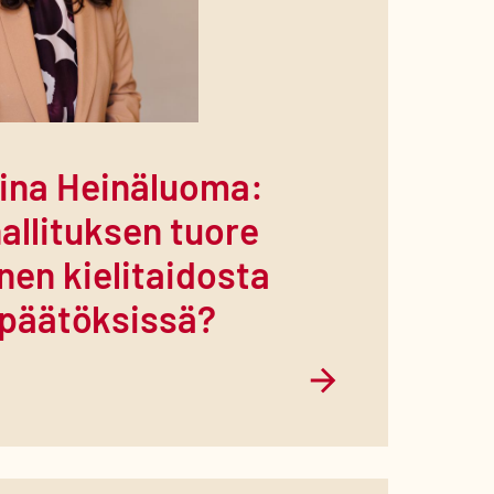
iina Heinäluoma:
allituksen tuore
en kielitaidosta
ipäätöksissä?