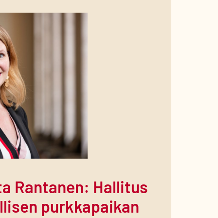
antanen: Hallitus
llisen purkkapaikan