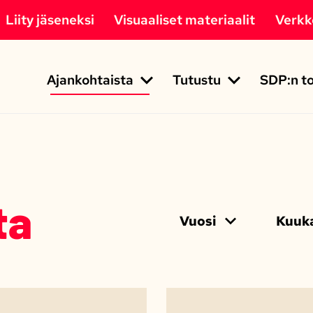
Liity jäseneksi
Visuaaliset materiaalit
Verk
Ajankohtaista
Tutustu
SDP:n to
ta
Vuosi
Kuuka