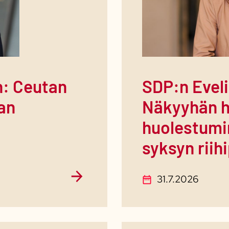
: Ceutan
SDP:n Evel
ian
Näkyyhän h
huolestumin
syksyn riih
31.7.2026