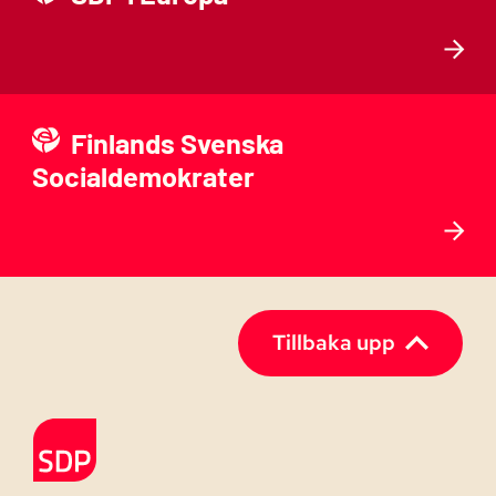
Finlands Svenska
Socialdemokrater
Tillbaka upp
Till förstasidan