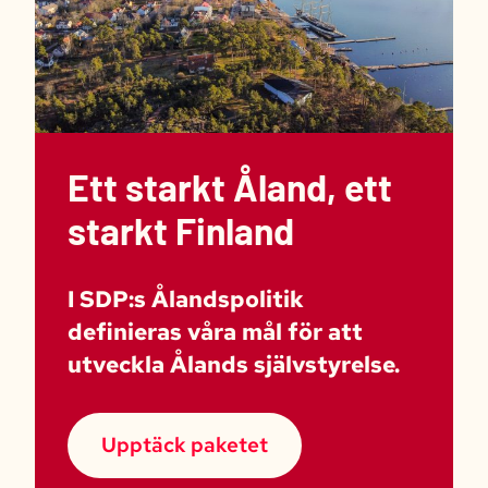
Ett starkt Åland, ett
starkt Finland
I SDP:s Ålandspolitik
definieras våra mål för att
utveckla Ålands självstyrelse.
Upptäck paketet