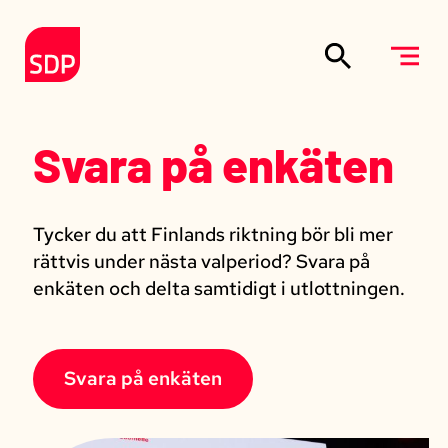
Siirry sisältöön
Till förstasidan
Svara på enkäten
Tycker du att Finlands riktning bör bli mer
rättvis under nästa valperiod? Svara på
enkäten och delta samtidigt i utlottningen.
Svara på enkäten