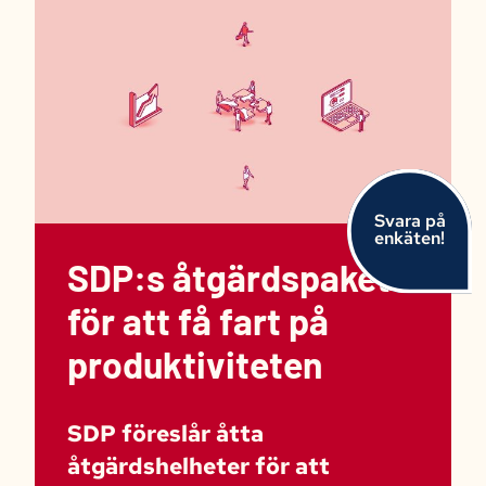
Svara på
enkäten!
SDP:s åtgärdspaket
för att få fart på
produktiviteten
SDP föreslår åtta
åtgärdshelheter för att