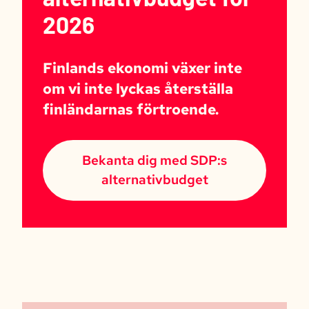
2026
Finlands ekonomi växer inte
om vi inte lyckas återställa
finländarnas förtroende.
Bekanta dig med SDP:s
alternativbudget