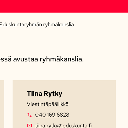
Eduskuntaryhmän ryhmäkanslia
sä avustaa ryhmäkanslia.
Tiina Rytky
Viestintäpäällikkö
040 169 6828
tiina.rytky@eduskunta.fi