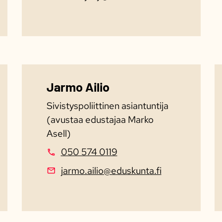
Jarmo Ailio
Sivistyspoliittinen asiantuntija
(avustaa edustajaa Marko
Asell)
050 574 0119
jarmo.ailio@eduskunta.fi