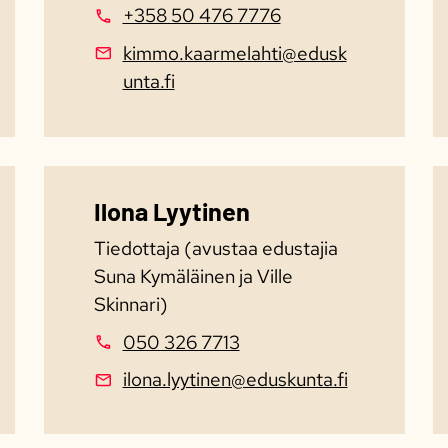
+358 50 476 7776
kimmo.kaarmelahti@edusk
unta.fi
Ilona Lyytinen
Tiedottaja (avustaa edustajia
Suna Kymäläinen ja Ville
Skinnari)
050 326 7713
ilona.lyytinen@eduskunta.fi