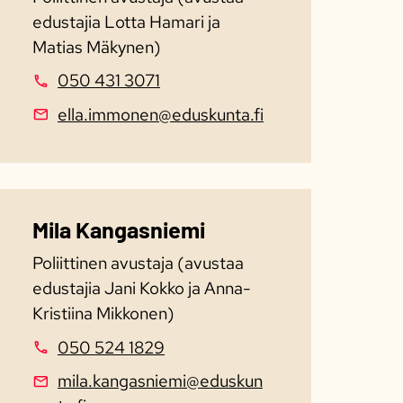
edustajia Lotta Hamari ja
Matias Mäkynen)
050 431 3071
ella.immonen@eduskunta.fi
Mila Kangasniemi
Poliittinen avustaja (avustaa
edustajia Jani Kokko ja Anna-
Kristiina Mikkonen)
050 524 1829
mila.kangasniemi@eduskun