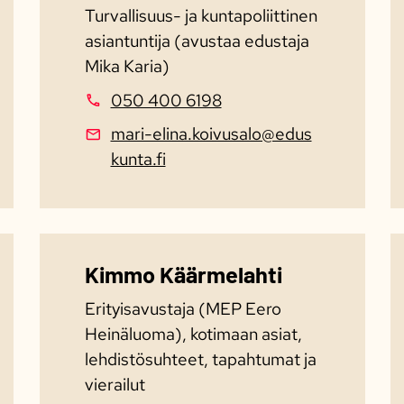
Turvallisuus- ja kuntapoliittinen
asiantuntija (avustaa edustaja
Mika Karia)
050 400 6198
mari-elina.koivusalo@edus
kunta.fi
Kimmo Käärmelahti
Erityisavustaja (MEP Eero
Heinäluoma), kotimaan asiat,
lehdistösuhteet, tapahtumat ja
vierailut