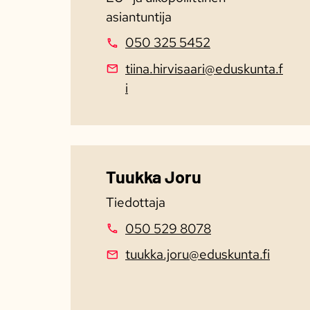
asiantuntija
050 325 5452
tiina.hirvisaari@eduskunta.f
i
Tuukka Joru
Tiedottaja
050 529 8078
tuukka.joru@eduskunta.fi