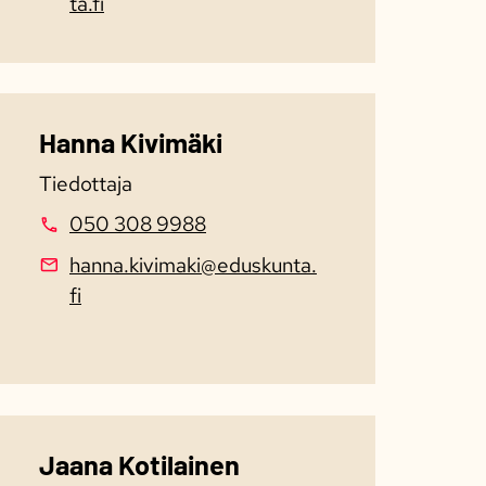
ta.fi
Hanna Kivimäki
Tiedottaja
050 308 9988
hanna.kivimaki@eduskunta.
fi
Jaana Kotilainen