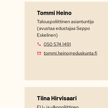
Tommi Heino
Talouspoliittinen asiantuntija
(avustaa edustajaa Seppo
Eskelinen)
050 574 1491
tommi.heino@eduskunta.fi
Tiina Hirvisaari
​​EU- ja ulkopoliittinen