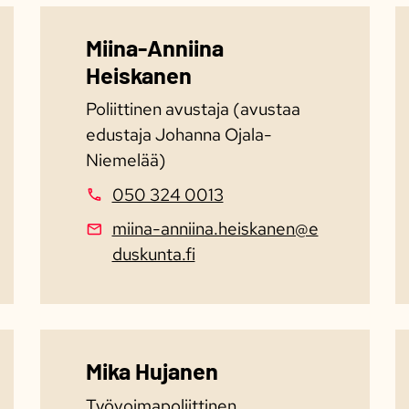
Miina-Anniina
Heiskanen
Poliittinen avustaja (avustaa
edustaja Johanna Ojala-
Niemelää)
050 324 0013
miina-anniina.heiskanen@e
duskunta.fi
Mika Hujanen
Työvoimapoliittinen