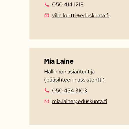
050 414 1218
ville.kurtti@eduskunta.fi
Mia Laine
Hallinnon asiantuntija
(pääsihteerin assistentti)
050 434 3103
mia.laine@eduskunta.fi