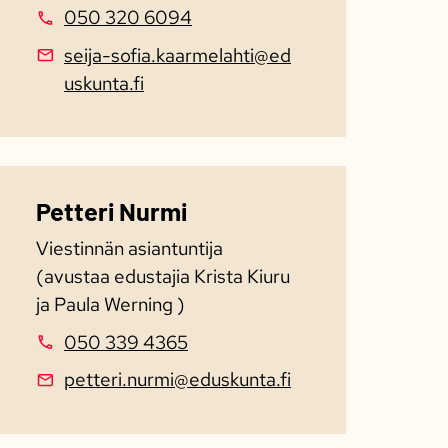
050 320 6094
seija-sofia.kaarmelahti@ed
uskunta.fi
Petteri Nurmi
Viestinnän asiantuntija
(avustaa edustajia Krista Kiuru
ja Paula Werning )
050 339 4365
petteri.nurmi@eduskunta.fi