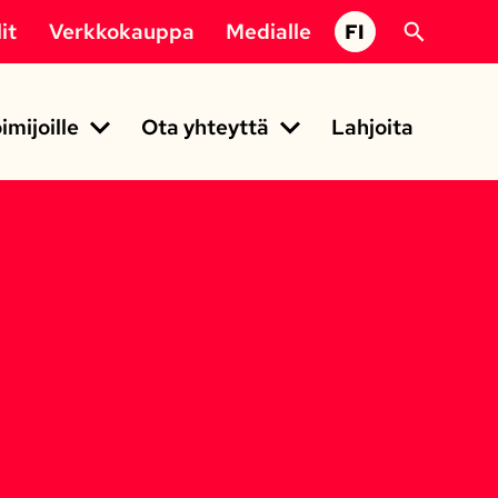
it
Verkkokauppa
Medialle
FI
imijoille
Ota yhteyttä
Lahjoita