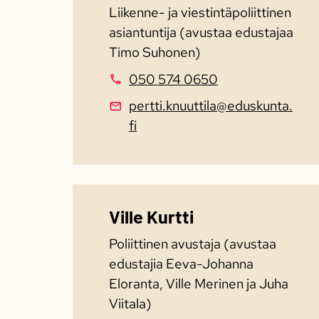
Liikenne- ja viestintäpoliittinen
asiantuntija (avustaa edustajaa
Timo Suhonen)
050 574 0650
pertti.knuuttila@eduskunta.
fi
Ville Kurtti
Poliittinen avustaja (avustaa
edustajia Eeva-Johanna
Eloranta, Ville Merinen ja Juha
Viitala)