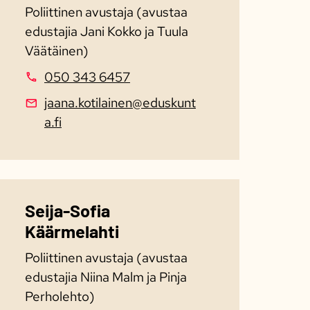
Poliittinen avustaja (avustaa
edustajia Jani Kokko ja Tuula
Väätäinen)
050 343 6457
jaana.kotilainen@eduskunt
a.fi
Seija-Sofia
Käärmelahti
Poliittinen avustaja (avustaa
edustajia Niina Malm ja Pinja
Perholehto)