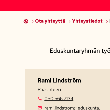
Ota yhteyttä
Yhteystiedot
Eduskuntaryhmän työs
Rami Lindström​
Pääsihteeri
050 566 7134
rami.lindstrom@eduskunta.