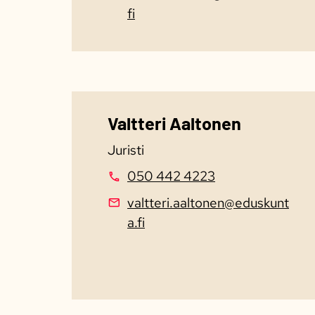
fi
Valtteri Aaltonen
Juristi
050 442 4223​
valtteri.aaltonen@eduskunt
a.fi