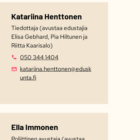
Katariina Henttonen
Tiedottaja (avustaa edustajia
Elisa Gebhard, Pia Hiltunen ja
Riitta Kaarisalo)
050 344 1404
katariina.henttonen@edusk
unta.fi
Ella Immonen
Poliittinen avustaja (avustaa