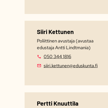
Siiri Kettunen
Poliittinen avustaja (avustaa
edustaja Antti Lindtmania)
050 344 1816
siiri.kettunen@eduskunta.fi
Pertti Knuuttila