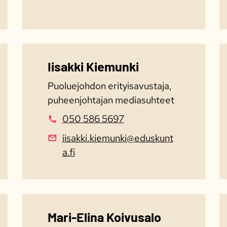
Iisakki Kiemunki
​​Puoluejohdon erityisavustaja,
puheenjohtajan mediasuhteet
050 586 5697
iisakki.kiemunki@eduskunt
a.fi
Mari-Elina Koivusalo