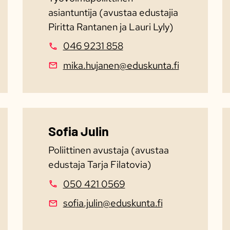
asiantuntija (avustaa edustajia
Piritta Rantanen ja Lauri Lyly)
046 9231 858
mika.hujanen@eduskunta.fi
Sofia Julin
Poliittinen avustaja (avustaa
edustaja Tarja Filatovia)
050 421 0569
sofia.julin@eduskunta.fi