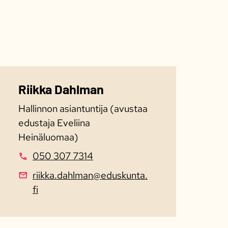
Riikka Dahlman
Hallinnon asiantuntija (avustaa
edustaja Eveliina
Heinäluomaa)
050 307 7314
riikka.dahlman@eduskunta.
fi