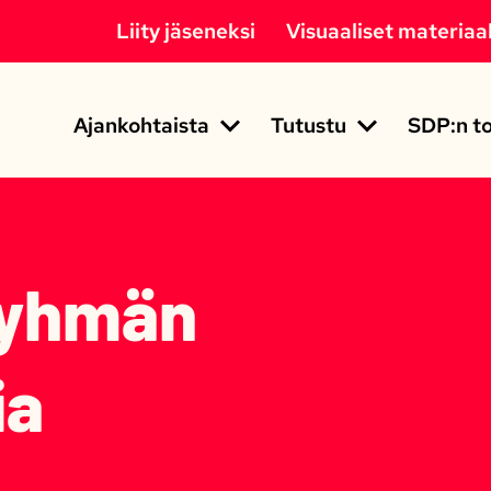
Liity jäseneksi
Visuaaliset materiaal
Ajankohtaista
Tutustu
SDP:n to
ryhmän
ia