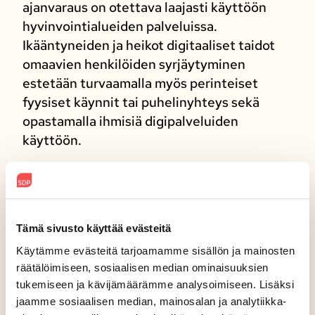
ajanvaraus on otettava laajasti käyttöön
hyvinvointialueiden palveluissa.
Ikääntyneiden ja heikot digitaaliset taidot
omaavien henkilöiden syrjäytyminen
estetään turvaamalla myös perinteiset
fyysiset käynnit tai puhelinyhteys sekä
opastamalla ihmisiä digipalveluiden
käyttöön.
Kiireettömään hoitoon on
päästävä kahdessa viikossa
kaikkialla Suomessa.
Tämä sivusto käyttää evästeitä
Käytämme evästeitä tarjoamamme sisällön ja mainosten
Omalääkäri- ja omahoitajamalli
räätälöimiseen, sosiaalisen median ominaisuuksien
on otettava käyttöön
tukemiseen ja kävijämäärämme analysoimiseen. Lisäksi
perusterveydenhuollossa.
jaamme sosiaalisen median, mainosalan ja analytiikka-