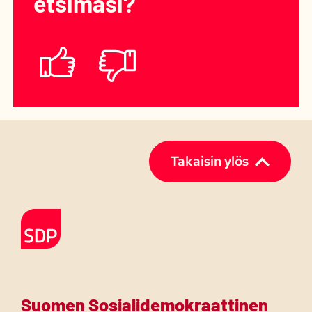
etsimäsi?
Löysitkö
sivulta
Kyllä
Ei
etsimäsi?
(Pakollinen)
Takaisin ylös
Etusivulle
Suomen Sosialidemokraattinen