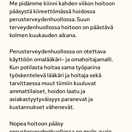
Me pidämme kiinni kahden viikon hoitoon
pääsystä kiireettömässä hoidossa
perusterveydenhuollossa. Suun
terveydenhuollossa hoitoon on päästävä
kolmen kuukauden aikana.
Perusterveydenhuollossa on otettava
käyttöön omalääkäri- ja omahoitajamalli.
Kun potilasta hoitaa sama työparina
työskentelevä lääkäri ja hoitaja sekä
tarvittaessa muut tiimiin kuuluvat
ammattilaiset, hoidon laatu ja
asiakastyytyväisyys paranevat ja
kustannukset vähenevät.
Nopea hoitoon pääsy
perusterveydenhuollossa on myös avain