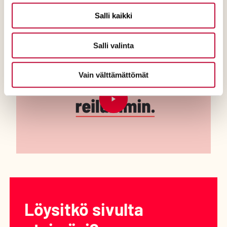
hyvinvointialueiden palveluissa.
Salli kaikki
Salli valinta
Ohita upotus : SDP vaalivideo 2025
Vain välttämättömät
Toista video
Löysitkö sivulta