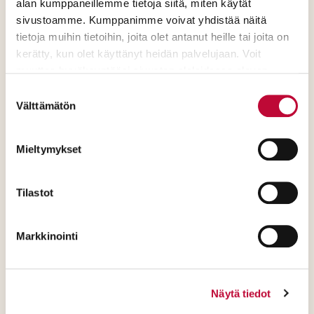
alan kumppaneillemme tietoja siitä, miten käytät
Matalan kynnyksen digitaalisia
sivustoamme. Kumppanimme voivat yhdistää näitä
mielenterveyspalveluita
tietoja muihin tietoihin, joita olet antanut heille tai joita on
kerätty, kun olet käyttänyt heidän palvelujaan. Voit
lisättävä.
muuttaa hyväksyntääsi sivuston alalaidassa olevan
Evästeasetukset
- linkin kautta.
Mielenterveysongelmien
Suostumuksen
Välttämätön
valinta
tunnistamista muun hoidon
yhteydessä on parannettava.
Mieltymykset
24/7 toimivat digipalvelut,
etävastaanotot ja liikkuvat
Tilastot
palvelut otettava käyttöön
jokaisella hyvinvointialueella.
Markkinointi
Sähköinen ajanvaraus otettava
laajasti käyttöön
Näytä tiedot