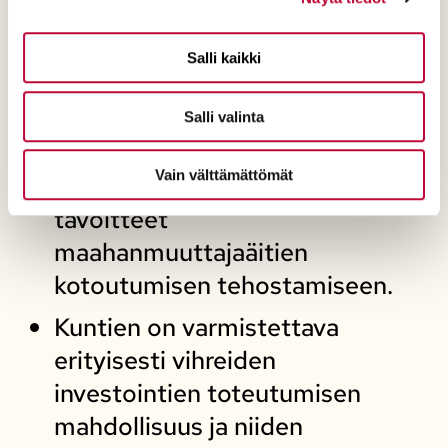
Julkisten kilpailutuksien
kriteerejä kohtuullistettava niin,
Salli kaikki
että myös yksin-, mikro-, ja
pienyrittäjät voivat osallistua
Salli valinta
niihin.
Vain välttämättömät
Kuntien kotouttamisohjelmiin
tavoitteet
maahanmuuttajaäitien
kotoutumisen tehostamiseen.
Kuntien on varmistettava
erityisesti vihreiden
investointien toteutumisen
mahdollisuus ja niiden