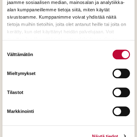
kehitystä.
jaamme sosiaalisen median, mainosalan ja analytiikka-
alan kumppaneillemme tietoja siitä, miten käytät
sivustoamme. Kumppanimme voivat yhdistää näitä
Tehokkuutta työllisyys- ja
tietoja muihin tietoihin, joita olet antanut heille tai joita on
elinkeinopalveluiden yhden
kerätty, kun olet käyttänyt heidän palvelujaan. Voit
yhteydenoton periaatteella.
muuttaa hyväksyntääsi sivuston alalaidassa olevan
Evästeasetukset
- linkin kautta.
Suostumuksen
Työperäisen maahanmuuton
Välttämätön
valinta
palveluita kehitettävä ja
panostettava erityisesti
Mieltymykset
kotoutumisen alkuvaiheen
vaikuttaviin palveluihin.
Tilastot
Elinkeino- ja
Markkinointi
työllisyyspolitiikkaan on
panostettava.
Näytä tiedot