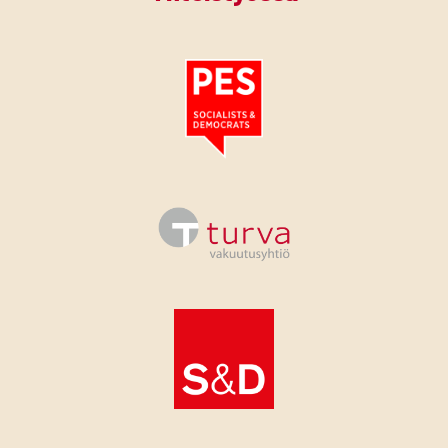
Tutustu PES:n periaatejulistukseen