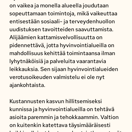
on vaikea ja monella alueella joudutaan
sopeuttamaan toimintoja, mikä vaikeuttaa
entisestään sosiaali- ja terveydenhuollon
uudistuksen tavoitteiden saavuttamista.
Alijäämien kattamisvelvollisuutta on
pidennettävä, jotta hyvinvointialueilla on
mahdollisuus kehittää toimintaansa ilman
lyhytnäköisiä ja palveluita vaarantavia
leikkauksia. Sen sijaan hyvinvointialueiden
verotusoikeuden valmistelu ei ole nyt
ajankohtaista.
Kustannusten kasvun hillitsemiseksi
kunnissa ja hyvinvointialueilla on tehtävä
asioita paremmin ja tehokkaammin. Valtion
on kuitenkin katettava täysimääräisesti