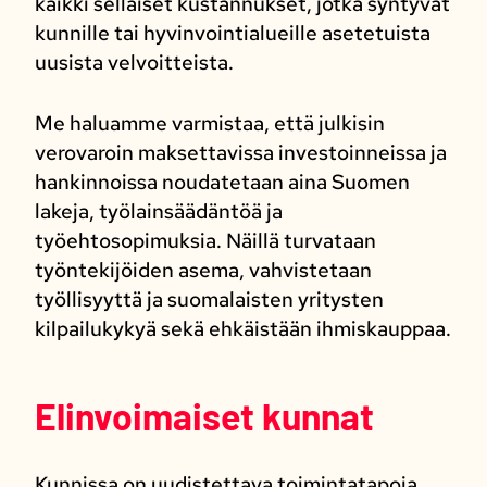
kaikki sellaiset kustannukset, jotka syntyvät
kunnille tai hyvinvointialueille asetetuista
uusista velvoitteista.
Me haluamme varmistaa, että julkisin
verovaroin maksettavissa investoinneissa ja
hankinnoissa noudatetaan aina Suomen
lakeja, työlainsäädäntöä ja
työehtosopimuksia. Näillä turvataan
työntekijöiden asema, vahvistetaan
työllisyyttä ja suomalaisten yritysten
kilpailukykyä sekä ehkäistään ihmiskauppaa.
Elinvoimaiset kunnat
Kunnissa on uudistettava toimintatapoja,