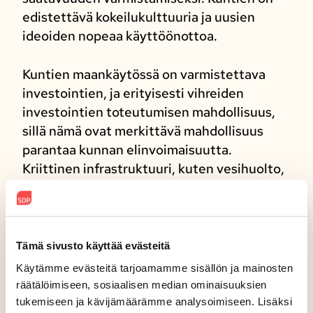
edistettävä kokeilukulttuuria ja uusien
ideoiden nopeaa käyttöönottoa.
Kuntien maankäytössä on varmistettava
investointien, ja erityisesti vihreiden
investointien toteutumisen mahdollisuus,
sillä nämä ovat merkittävä mahdollisuus
parantaa kunnan elinvoimaisuutta.
Kriittinen infrastruktuuri, kuten vesihuolto,
on pidettävä omissa käsissä. Kuntien on
oltava kiertotalouden malliesimerkkejä,
jotka hyödyntävät olemassa olevaa
materiaalia omien kiinteistöjensä
Tämä sivusto käyttää evästeitä
ylläpidossa tai kirjastoissa muiden
Käytämme evästeitä tarjoamamme sisällön ja mainosten
tavaroiden lainaamoina. Kuntien
räätälöimiseen, sosiaalisen median ominaisuuksien
hankinnoissa on edistettävä kestävää
tukemiseen ja kävijämäärämme analysoimiseen. Lisäksi