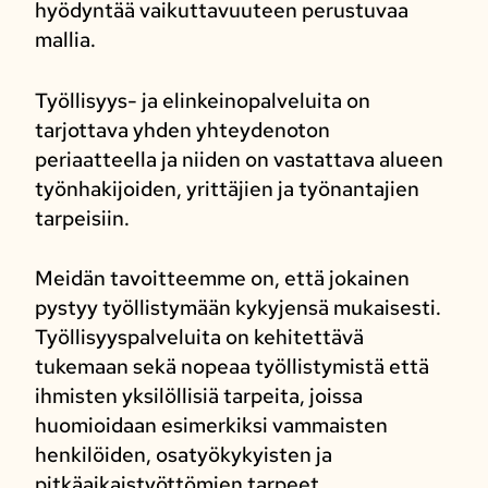
hyödyntää vaikuttavuuteen perustuvaa
mallia.
Työllisyys- ja elinkeinopalveluita on
tarjottava yhden yhteydenoton
periaatteella ja niiden on vastattava alueen
työnhakijoiden, yrittäjien ja työnantajien
tarpeisiin.
Meidän tavoitteemme on, että jokainen
pystyy työllistymään kykyjensä mukaisesti.
Työllisyyspalveluita on kehitettävä
tukemaan sekä nopeaa työllistymistä että
ihmisten yksilöllisiä tarpeita, joissa
huomioidaan esimerkiksi vammaisten
henkilöiden, osatyökykyisten ja
pitkäaikaistyöttömien tarpeet.