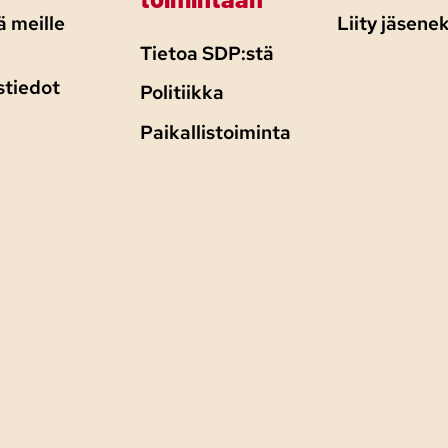
 meille
Liity jäsenek
Tietoa SDP:stä
stiedot
Politiikka
Paikallistoiminta