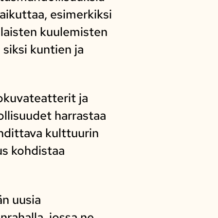
aikuttaa, esimerkiksi
laisten kuulemisten
siksi kuntien ja
okuvateatterit ja
ollisuudet harrastaa
hdittava kulttuurin
us kohdistaa
än uusia
nrahalla, jossa ne