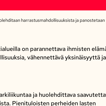
lehditaan harrastusmahdollisuuksista ja panostetaan k
tialueilla on parannettava ihmisten eläm
lisuuksia, vähennettävä yksinäisyyttä j
rkiliikuntaa ja huolehdittava saavutettav
ista. Pienituloisten perheiden lasten