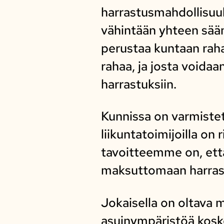
harrastusmahdollisuuks
vähintään yhteen sään
perustaa kuntaan rahas
rahaa, ja josta voidaa
harrastuksiin.
Kunnissa on varmistett
liikuntatoimijoilla on
tavoitteemme on, että
maksuttomaan harras
Jokaisella on oltava 
asuinympäristöä kosk