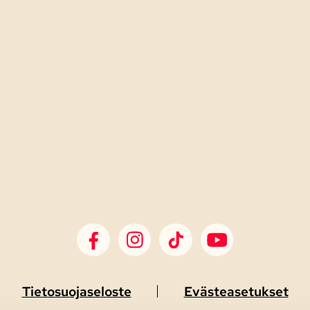
SDP Facebook
SDP Instagram
SDP TikTok
SDP Youtube
Tietosuojaseloste
Evästeasetukset