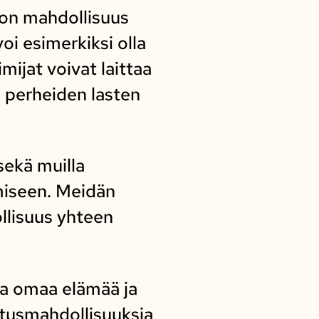
a on mahdollisuus
oi esimerkiksi olla
mijat voivat laittaa
n perheiden lasten
sekä muilla
ämiseen. Meidän
ollisuus yhteen
taa omaa elämää ja
tusmahdollisuuksia