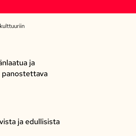
ulttuuriin
änlaatua ja
a panostettava
ista ja edullisista