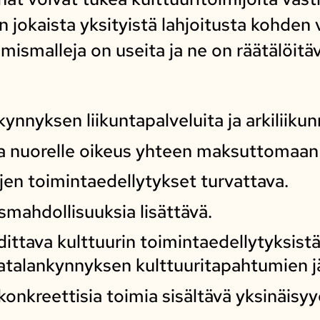
jokaista yksityistä lahjoitusta kohden 
amismalleja on useita ja ne on räätälöit
kynnyksen liikuntapalveluita ja arkiliiku
 ja nuorelle oikeus yhteen maksuttomaan
ojen toimintaedellytykset turvattava.
mahdollisuuksia lisättävä.
ittava kulttuurin toimintaedellytyksistä
talankynnyksen kulttuuritapahtumien jä
onkreettisia toimia sisältävä yksinäis
.