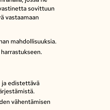
vastinetta sovittuun
ävä vastaamaan
nnan mahdollisuuksia.
 harrastukseen.
 ja edistettävä
rjestämistä.
yyden vähentämisen