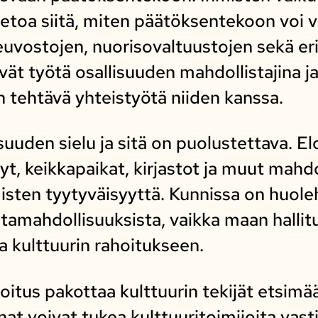
ietoa siitä, miten päätöksentekoon voi v
uvostojen, nuorisovaltuustojen sekä eri
vät työtä osallisuuden mahdollistajina ja 
n tehtävä yhteistyötä niiden kanssa.
uuden sielu ja sitä on puolustettava. El
lyt, keikkapaikat, kirjastot ja muut mahd
misten tyytyväisyyttä. Kunnissa on huole
ntamahdollisuuksista, vaikka maan hallit
a kulttuurin rahoitukseen.
oitus pakottaa kulttuurin tekijät etsimä
t voivat tukea kulttuuritoimijoita vasti