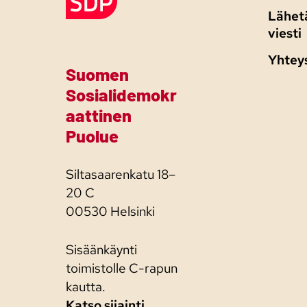
Lähetä
viesti
Yhtey
Suomen
Sosialidemokr
aattinen
Puolue
Siltasaarenkatu 18–
20 C
00530 Helsinki
Sisäänkäynti
toimistolle C-rapun
kautta.
Katso sijainti