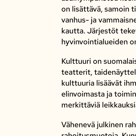
on lisättävä, samoin t
vanhus- ja vammaisne
kautta. Järjestöt teke
hyvinvointialueiden o
Kulttuuri on suomalais
teatterit, taidenäytte
kulttuuria lisäävät ih
elinvoimasta ja toimi
merkittäviä leikkauksi
Vähenevä julkinen rah
rahoitusmuotoja. Kunna