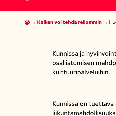
Kaiken voi tehdä reilummin
Huo
Kunnissa ja hyvinvoin
osallistumisen mahdol
kulttuuripalveluihin.
Kunnissa on tuettava a
liikuntamahdollisuuks