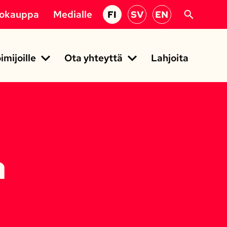
kokauppa
Medialle
FI
SV
EN
imijoille
Ota yhteyttä
Lahjoita
a