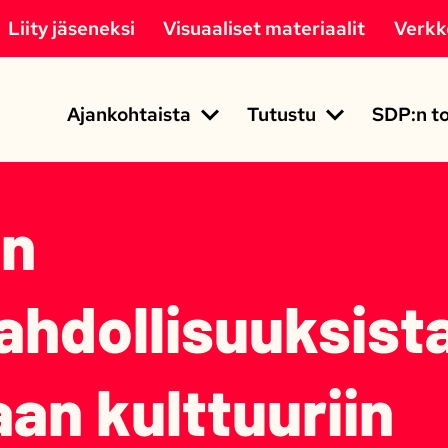
Liity jäseneksi
Visuaaliset materiaalit
Verk
Ajankohtaista
Tutustu
SDP:n to
an
hdollisuuksist
an kulttuuriin