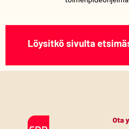
Löysitkö sivulta etsimä
Ota 
Etusivulle