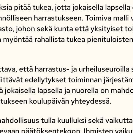
ia pitää tukea, jotta jokaisella lapsell
nölliseen harrastukseen. Toimiva malli v
to, johon sekä kunta että yksityiset toi
n myöntää rahallista tukea pienituloiste
ava, että harrastus- ja urheiluseuroilla 
 riittävät edellytykset toiminnan järjest
 jokaisella lapsella ja nuorella on mahd
tukseen koulupäivän yhteydessä.
mahdollisuus tulla kuulluksi sekä vaikut
evaan päätöksentekoon. Ihmisten vaiku