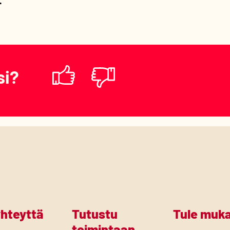
si?
Löysitkö
sivulta
Kyllä
Ei
etsimäsi?
(Pakollinen)
yhteyttä
Tutustu
Tule muk
toimintaan