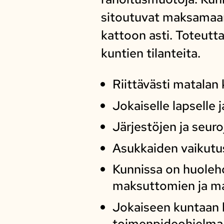
sitoutuvat maksamaan 
kattoon asti. Toteutt
kuntien tilanteita.
Riittävästi matalan 
Jokaiselle lapselle
Järjestöjen ja seur
Asukkaiden vaikutus
Kunnissa on huolehd
maksuttomien ja ma
Jokaiseen kuntaan k
toimenpideohjelma