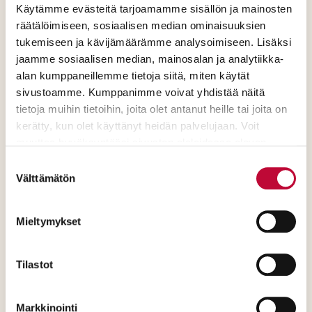
Käytämme evästeitä tarjoamamme sisällön ja mainosten
Yhteiskunnat hakevat keinoja
räätälöimiseen, sosiaalisen median ominaisuuksien
ongelmien hillitsemiseen sekä
tukemiseen ja kävijämäärämme analysoimiseen. Lisäksi
sopeutumaan, kestävä kasvu voi
jaamme sosiaalisen median, mainosalan ja analytiikka-
luoda uusia mahdollisuuksia.​
alan kumppaneillemme tietoja siitä, miten käytät
sivustoamme. Kumppanimme voivat yhdistää näitä
tietoja muihin tietoihin, joita olet antanut heille tai joita on
kerätty, kun olet käyttänyt heidän palvelujaan. Voit
muuttaa hyväksyntääsi sivuston alalaidassa olevan
Evästeasetukset
- linkin kautta.
Suostumuksen
Väestön ikärakenne muuttuu
Välttämätön
valinta
Työikäisen väestön määrä vähenee.
Ihmisten hyvinvointi heikkenee eikä
Mieltymykset
palveluita ole saatavilla.
Tilastot
Markkinointi