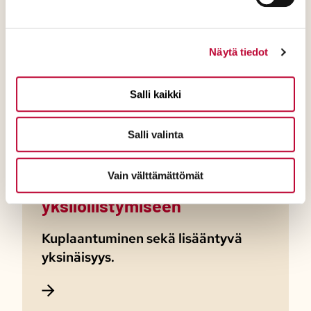
Yhteiskunnan
teknologisoituminen
Näytä tiedot
Tekoäly, luovat sisällöt sekä
sosiaalinen media.​
Salli kaikki
Salli valinta
Vain välttämättömät
Yhteisöllisyydestä
yksilöllistymiseen
Kuplaantuminen sekä lisääntyvä
yksinäisyys.​