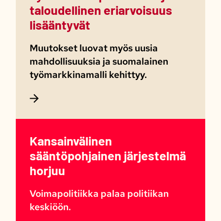
taloudellinen eriarvoisuus
lisääntyvät
Muutokset luovat myös uusia
mahdollisuuksia ja suomalainen
työmarkkinamalli kehittyy.​
Kansainvälinen
sääntöpohjainen järjestelmä
horjuu
Voimapolitiikka palaa politiikan
keskiöön.​