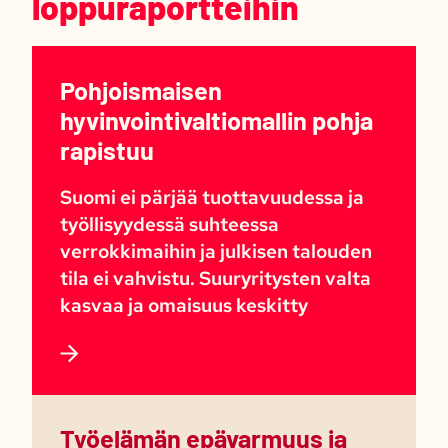
loppuraportteihin
Pohjoismaisen
hyvinvointivaltiomallin pohja
rapistuu
Suomi ei pärjää tuottavuudessa ja
työllisyydessä suhteessa
verrokkimaihin ja julkisen talouden
tila ei vahvistu. Suuryritysten valta
kasvaa ja omaisuus keskitty
Työelämän epävarmuus ja