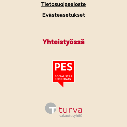
Tietosuojaseloste
Evästeasetukset
Yhteistyössä
Tutustu PES:n periaatejulistukseen