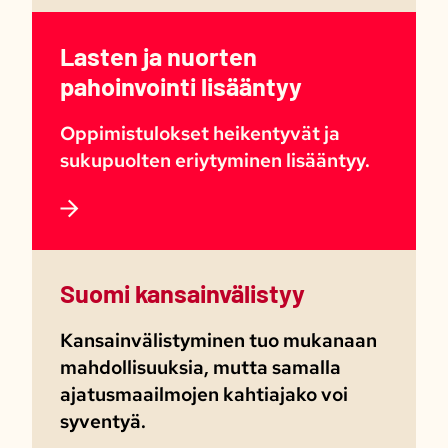
Lasten ja nuorten
pahoinvointi lisääntyy
Oppimistulokset heikentyvät ja
sukupuolten eriytyminen lisääntyy.​
Suomi kansainvälistyy
Kansainvälistyminen tuo mukanaan
mahdollisuuksia, mutta samalla
ajatusmaailmojen kahtiajako voi
syventyä.​