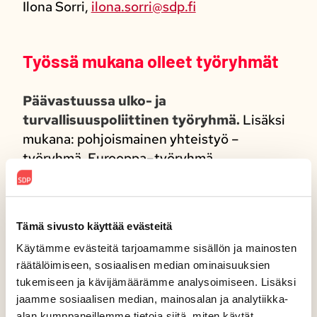
Ilona Sorri,
ilona.sorri@sdp.fi
Työssä mukana olleet työryhmät
Päävastuussa ulko- ja
turvallisuuspoliittinen työryhmä.
Lisäksi
mukana: pohjoismainen yhteistyö –
työryhmä, Eurooppa–työryhmä,
oikeusvaltio–työryhmä, globalisaatio ja
kestävä kehitys –työryhmä​.
Tämä sivusto käyttää evästeitä
Käytämme evästeitä tarjoamamme sisällön ja mainosten
räätälöimiseen, sosiaalisen median ominaisuuksien
Löysitkö sivulta
tukemiseen ja kävijämäärämme analysoimiseen. Lisäksi
jaamme sosiaalisen median, mainosalan ja analytiikka-
etsimäsi?
alan kumppaneillemme tietoja siitä, miten käytät