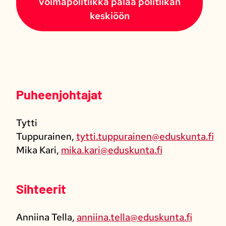
voimapolitiikka palaa politiikan
keskiöön
Puheenjohtajat
Tytti
Tuppurainen,
tytti.tuppurainen@eduskunta.fi
Mika Kari,
mika.kari@eduskunta.fi
Sihteerit
Anniina Tella,
anniina.tella@eduskunta.fi