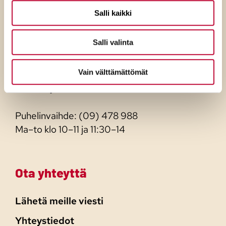
Puolue
Salli kaikki
Siltasaarenkatu 18–20 C
Salli valinta
00530 Helsinki
Vain välttämättömät
Sisäänkäynti toimistolle C-rapun kautta.
Katso sijainti kartalta
Puhelinvaihde: (09) 478 988
Ma–to klo 10–11 ja 11:30–14
Ota yhteyttä
Lähetä meille viesti
Yhteystiedot