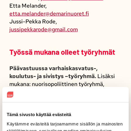
Etta Melander,
etta.melander@demarinuoret.fi
Jussi-Pekka Rode,
jussipekkarode@gmail.com
Työssä mukana olleet työryhmät
Päävastuussa varhaiskasvatus-,
koulutus- ja sivistys –työryhmä.
Lisäksi
mukana: nuorisopoliittinen työryhmä,
liikuntapoliittinen työryhmä,
kulttuuripoliittinen työryhmä, sote-
työryhmä, mielenterveystyöryhmä,
vammaispoliittinen työryhmä,
Tämä sivusto käyttää evästeitä
monimuotoiset perheet -työryhmä.​
Käytämme evästeitä tarjoamamme sisällön ja mainosten
räätälöimiseen, sosiaalisen median ominaisuuksien