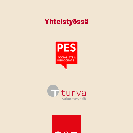
Yhteistyössä
Tutustu PES:n periaatejulistukseen