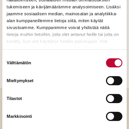
tukemiseen ja kävijämäärämme analysoimiseen. Lisäksi
jaamme sosiaalisen median, mainosalan ja analytiikka-
alan kumppaneillemme tietoja siitä, miten käytät
Löysitkö sivulta
sivustoamme. Kumppanimme voivat yhdistää näitä
tietoja muihin tietoihin, joita olet antanut heille tai joita on
etsimäsi?
kerätty, kun olet käyttänyt heidän palvelujaan. Voit
muuttaa hyväksyntääsi sivuston alalaidassa olevan
Evästeasetukset
- linkin kautta.
Suostumuksen
Löysitkö
Välttämätön
valinta
sivulta
Kyllä
Ei
etsimäsi?
Mieltymykset
(Pakollinen)
Tilastot
Takaisin ylös
Markkinointi
Etusivulle