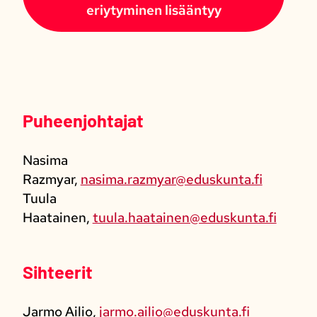
eriytyminen lisääntyy
Puheenjohtajat
Nasima
Razmyar,
nasima.razmyar@eduskunta.fi
Tuula
Haatainen,
tuula.haatainen@eduskunta.fi
Sihteerit
Jarmo Ailio,
jarmo.ailio@eduskunta.fi