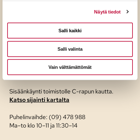
Näytä tiedot
Salli kaikki
Suomen Sosialidemokraattinen
Puolue
Salli valinta
Siltasaarenkatu 18–20 C
Vain välttämättömät
00530 Helsinki
Sisäänkäynti toimistolle C-rapun kautta.
Katso sijainti kartalta
Puhelinvaihde: (09) 478 988
Ma–to klo 10–11 ja 11:30–14