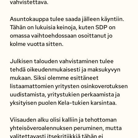
vahvistettava.
Asuntokauppa tulee saada jälleen käyntiin.
Tähän on lukuisia keinoja, kuten SDP on
omassa vaihtoehdossaan osoittanut jo
kolme vuotta sitten.
Julkisen talouden vahvistaminen tulee
tehdä oikeudenmukaisesti ja maksukyvyn
mukaan. Siksi olemme esittäneet
listaamattomien yritysten osinkoverotuksen
uudistamista, yritystukien perkaamista ja
yksityisen puolen Kela-tukien karsintaa.
Viisauden alku olisi kalliin ja tehottoman
yhteisöveroalennuksen peruminen, mutta
valitettavasti itsekritiikkiä tähän ei