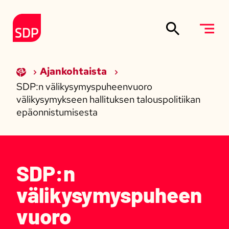
Siirry sisältöön
Etusivulle
Ajankohtaista
SDP:n välikysymyspuheenvuoro
välikysymykseen hallituksen talouspolitiikan
epäonnistumisesta
SDP:n
välikysymyspuheen
vuoro