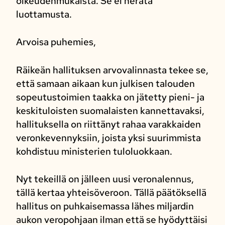
oikeudenmukaista. Se ei herätä
luottamusta.
Arvoisa puhemies,
Räikeän hallituksen arvovalinnasta tekee se,
että samaan aikaan kun julkisen talouden
sopeutustoimien taakka on jätetty pieni- ja
keskituloisten suomalaisten kannettavaksi,
hallituksella on riittänyt rahaa varakkaiden
veronkevennyksiin, joista yksi suurimmista
kohdistuu ministerien tuloluokkaan.
Nyt tekeillä on jälleen uusi veronalennus,
tällä kertaa yhteisöveroon. Tällä päätöksellä
hallitus on puhkaisemassa lähes miljardin
aukon veropohjaan ilman että se hyödyttäisi