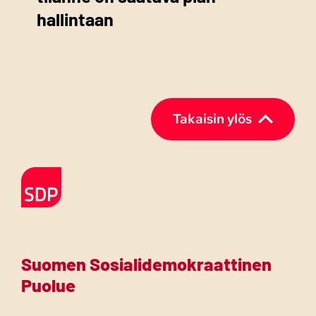
hallintaan
Takaisin ylös
Etusivulle
Suomen Sosialidemokraattinen
Puolue