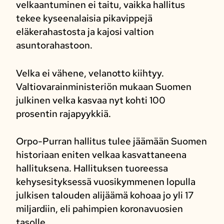
velkaantuminen ei taitu, vaikka hallitus
tekee kyseenalaisia pikavippejä
eläkerahastosta ja kajosi valtion
asuntorahastoon.
Velka ei vähene, velanotto kiihtyy.
Valtiovarainministeriön mukaan Suomen
julkinen velka kasvaa nyt kohti 100
prosentin rajapyykkiä.
Orpo-Purran hallitus tulee jäämään Suomen
historiaan eniten velkaa kasvattaneena
hallituksena. Hallituksen tuoreessa
kehysesityksessä vuosikymmenen lopulla
julkisen talouden alijäämä kohoaa jo yli 17
miljardiin, eli pahimpien koronavuosien
tasolle.