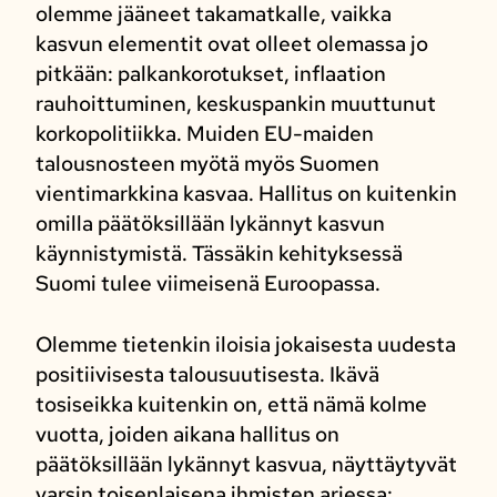
olemme jääneet takamatkalle, vaikka
kasvun elementit ovat olleet olemassa jo
pitkään: palkankorotukset, inflaation
rauhoittuminen, keskuspankin muuttunut
korkopolitiikka. Muiden EU-maiden
talousnosteen myötä myös Suomen
vientimarkkina kasvaa. Hallitus on kuitenkin
omilla päätöksillään lykännyt kasvun
käynnistymistä. Tässäkin kehityksessä
Suomi tulee viimeisenä Euroopassa.
Olemme tietenkin iloisia jokaisesta uudesta
positiivisesta talousuutisesta. Ikävä
tosiseikka kuitenkin on, että nämä kolme
vuotta, joiden aikana hallitus on
päätöksillään lykännyt kasvua, näyttäytyvät
varsin toisenlaisena ihmisten arjessa: