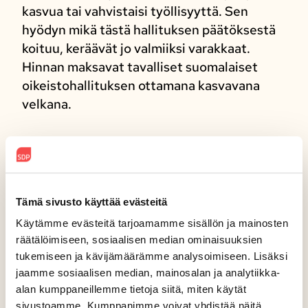
kasvua tai vahvistaisi työllisyyttä. Sen
hyödyn mikä tästä hallituksen päätöksestä
koituu, keräävät jo valmiiksi varakkaat.
Hinnan maksavat tavalliset suomalaiset
oikeistohallituksen ottamana kasvavana
velkana.
Suomelle on käymässä kuten sananlaskuissa
sanotaan: ”Joka köyhää sortaa ja rikasta
lahjoo, ei siitä rikastu vaan köyhtyy”.
Tämä sivusto käyttää evästeitä
Arvoisa puhemies,
Käytämme evästeitä tarjoamamme sisällön ja mainosten
räätälöimiseen, sosiaalisen median ominaisuuksien
Hallituksella on työssään aina tulosvastuu.
tukemiseen ja kävijämäärämme analysoimiseen. Lisäksi
Hallituksen epäonnistuminen sen
jaamme sosiaalisen median, mainosalan ja analytiikka-
alan kumppaneillemme tietoja siitä, miten käytät
keskeisimmissä tavoitteissa – sen
sivustoamme. Kumppanimme voivat yhdistää näitä