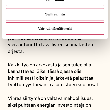
Nyt tulee varmistaa, että vaikeinakin aikoina
Suomi pitää huolta siitä, että kaikki pysyvät
Salli valinta
mukana. Tässäkin hallituksen politiikka
valitettavasti epäonnistuu. Puhe
Vain välttämättömät
suomalaisista työttömistä nukkumaan
jäävinä naapureina on lohduttoman
vieraantunutta tavallisten suomalaisten
arjesta.
Kaikki työ on arvokasta ja sen tulee olla
kannattavaa. Siksi tässä ajassa olisi
inhimillisesti oikein ja järkevää palauttaa
työttömyysturvan ja asumistuen suojaosat.
Vihreä siirtymä on valtava mahdollisuus,
siksi puhtaan energian investointeja on