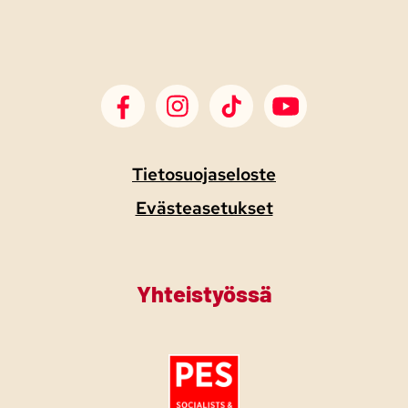
SDP Facebook
SDP Instagram
SDP TikTok
SDP Youtube
Tietosuojaseloste
Evästeasetukset
Yhteistyössä
Tutustu PES:n periaatejulistukseen