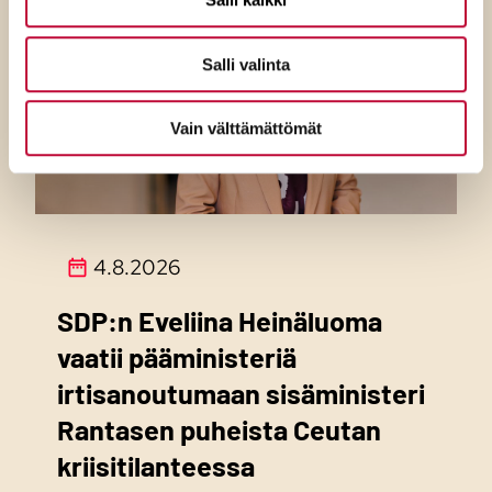
Salli valinta
Vain välttämättömät
4.8.2026
SDP:n Eveliina Heinäluoma
vaatii pääministeriä
irtisanoutumaan sisäministeri
Rantasen puheista Ceutan
kriisitilanteessa