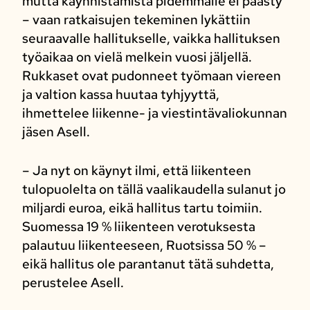
mutta käynnistämistä pidemmälle ei päästy
– vaan ratkaisujen tekeminen lykättiin
seuraavalle hallitukselle, vaikka hallituksen
työaikaa on vielä melkein vuosi jäljellä.
Rukkaset ovat pudonneet työmaan viereen
ja valtion kassa huutaa tyhjyyttä,
ihmettelee liikenne- ja viestintävaliokunnan
jäsen Asell.
– Ja nyt on käynyt ilmi, että liikenteen
tulopuolelta on tällä vaalikaudella sulanut jo
miljardi euroa, eikä hallitus tartu toimiin.
Suomessa 19 % liikenteen verotuksesta
palautuu liikenteeseen, Ruotsissa 50 % –
eikä hallitus ole parantanut tätä suhdetta,
perustelee Asell.