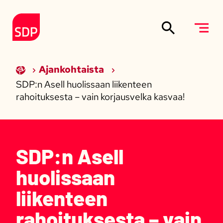
Siirry sisältöön
Etusivulle
Ajankohtaista
SDP:n Asell huolissaan liikenteen
rahoituksesta – vain korjausvelka kasvaa!
SDP:n Asell
huolissaan
liikenteen
rahoituksesta – vain