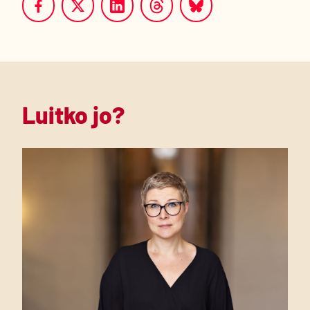
Luitko jo?