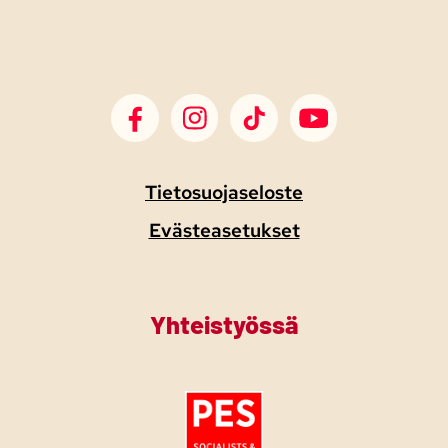
SDP Facebook
SDP Instagram
SDP TikTok
SDP Youtube
Tietosuojaseloste
Evästeasetukset
Yhteistyössä
Tutustu PES:n periaatejulistukseen