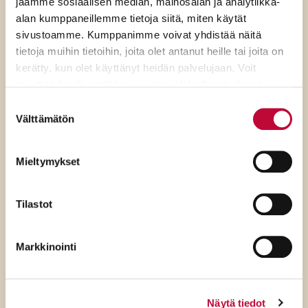
jaamme sosiaalisen median, mainosalan ja analytiikka-
alan kumppaneillemme tietoja siitä, miten käytät
sivustoamme. Kumppanimme voivat yhdistää näitä
tietoja muihin tietoihin, joita olet antanut heille tai joita on
kerätty, kun olet käyttänyt heidän palvelujaan. Voit
muuttaa hyväksyntääsi sivuston alalaidassa olevan
Evästeasetukset
- linkin kautta.
Suostumuksen
Välttämätön
7.8.2026
valinta
SDP:n Piritta Rantanen:
Mieltymykset
Sikaruton torjunnassa
ratkaisevat oikea tieto,
Tilastot
avoimuus ja selkeät ohjeet
Markkinointi
Näytä tiedot