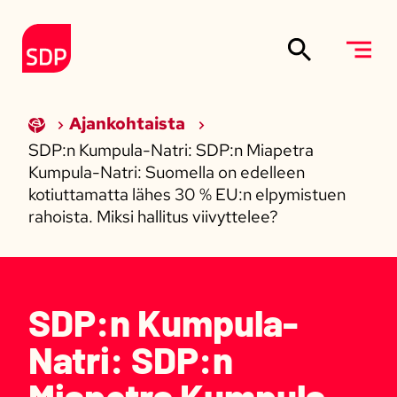
Siirry sisältöön
Etusivulle
Ajankohtaista
SDP:n Kumpula-Natri: SDP:n Miapetra
Kumpula-Natri: Suomella on edelleen
kotiuttamatta lähes 30 % EU:n elpymistuen
rahoista. Miksi hallitus viivyttelee?
SDP:n Kumpula-
Natri: SDP:n
Miapetra Kumpula-