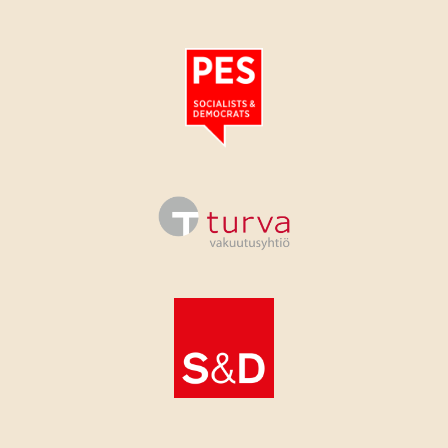
Tutustu PES:n periaatejulistukseen