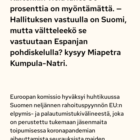
prosenttia on myöntämättä. —
Hallituksen vastuulla on Suomi,
mutta vältteleekö se
vastuutaan Espanjan
pohdiskelulla? kysyy Miapetra
Kumpula-Natri.
Euroopan komissio hyväksyi huhtikuussa
Suomen neljännen rahoituspyynnön EU:n
elpymis- ja palautumistukivälineestä, joka
on perustettu tukemaan jäsenmaita
toipumisessa koronapandemian
aiheuttamista seurauksista maiden