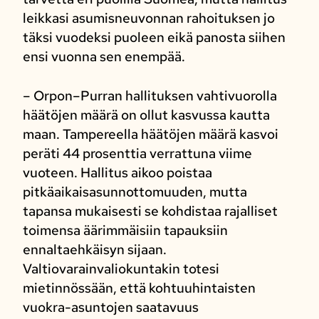
leikkasi asumisneuvonnan rahoituksen jo
täksi vuodeksi puoleen eikä panosta siihen
ensi vuonna sen enempää.
– Orpon–Purran hallituksen vahtivuorolla
häätöjen määrä on ollut kasvussa kautta
maan. Tampereella häätöjen määrä kasvoi
peräti 44 prosenttia verrattuna viime
vuoteen. Hallitus aikoo poistaa
pitkäaikaisasunnottomuuden, mutta
tapansa mukaisesti se kohdistaa rajalliset
toimensa äärimmäisiin tapauksiin
ennaltaehkäisyn sijaan.
Valtiovarainvaliokuntakin totesi
mietinnössään, että kohtuuhintaisten
vuokra-asuntojen saatavuus