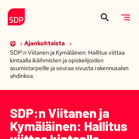
Siirry sisältöön
Etusivulle
Ajankohtaista
SDP:n Viitanen ja Kymäläinen: Hallitus viittaa
kintaalla ikäihmisten ja opiskelijoiden
asumistarpeille ja seuraa sivusta rakennusalan
ahdinkoa
SDP:n Viitanen ja
Kymäläinen: Hallitus
viittaa kintaalla