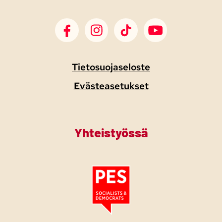
SDP Facebook
SDP Instagram
SDP TikTok
SDP Youtube
Tietosuojaseloste
Evästeasetukset
Yhteistyössä
Tutustu PES:n periaatejulistukseen