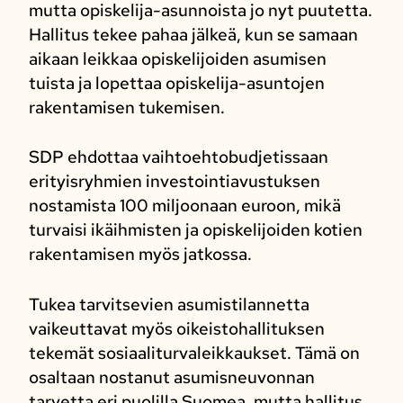
mutta opiskelija-asunnoista jo nyt puutetta.
Hallitus tekee pahaa jälkeä, kun se samaan
aikaan leikkaa opiskelijoiden asumisen
tuista ja lopettaa opiskelija-asuntojen
rakentamisen tukemisen.
SDP ehdottaa vaihtoehtobudjetissaan
erityisryhmien investointiavustuksen
nostamista 100 miljoonaan euroon, mikä
turvaisi ikäihmisten ja opiskelijoiden kotien
rakentamisen myös jatkossa.
Tukea tarvitsevien asumistilannetta
vaikeuttavat myös oikeistohallituksen
tekemät sosiaaliturvaleikkaukset. Tämä on
osaltaan nostanut asumisneuvonnan
tarvetta eri puolilla Suomea, mutta hallitus