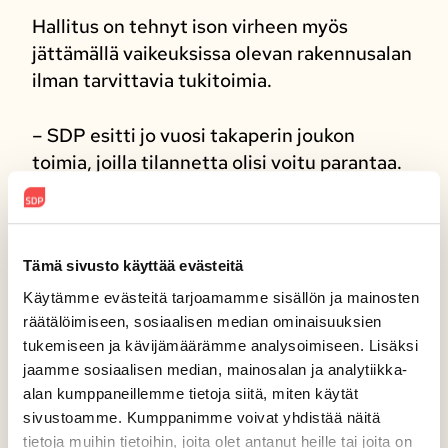
Hallitus on tehnyt ison virheen myös
jättämällä vaikeuksissa olevan rakennusalan
ilman tarvittavia tukitoimia.
– SDP esitti jo vuosi takaperin joukon
toimia, joilla tilannetta olisi voitu parantaa.
Nyt on tehty eniten konkursseja koko
2000-luvulla ja rakennusala johtaa synkkää
tilastoa. Hallitus on antanut hitaasti elpyvän
Tämä sivusto käyttää evästeitä
rakennusalan romahtaa ja tehnyt tuhansista
rakentajista työttömiä, Viitanen
Käytämme evästeitä tarjoamamme sisällön ja mainosten
huomauttaa.
räätälöimiseen, sosiaalisen median ominaisuuksien
tukemiseen ja kävijämäärämme analysoimiseen. Lisäksi
jaamme sosiaalisen median, mainosalan ja analytiikka-
– Hallitusta tämä ei näytä huolettavan, vaan
alan kumppaneillemme tietoja siitä, miten käytät
Ara lakkautetaan itsenäisenä virastona ja
sivustoamme. Kumppanimme voivat yhdistää näitä
Valtion asuntorahasto sulautetaan
tietoja muihin tietoihin, joita olet antanut heille tai joita on