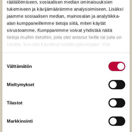
räätälöimiseen, sosiaalisen median ominaisuuksien
tukemiseen ja kävijämäärämme analysoimiseen. Lisäksi
jaamme sosiaalisen median, mainosalan ja analytiikka-
alan kumppaneillemme tietoja siitä, miten käytät
sivustoamme. Kumppanimme voivat yhdistää näitä
tietoja muihin tietoihin, joita olet antanut heille tai joita on
kerätty, kun olet käyttänyt heidän palvelujaan. Voit
muuttaa hyväksyntääsi sivuston alalaidassa olevan
Evästeasetukset
- linkin kautta.
Suostumuksen
Välttämätön
valinta
7.8.2026
Mieltymykset
SDP:n Piritta Rantanen:
Tilastot
Sikaruton torjunnassa
ratkaisevat oikea tieto,
Markkinointi
avoimuus ja selkeät ohjeet