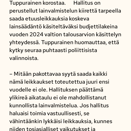
Tuppurainen korostaa. Hallitus on
perustellut lainvalmistelun kiirettä tarpeella
saada etuusleikkauksia koskeva
lainsäädäntö käsiteltäväksi budjettilakeina
vuoden 2024 valtion talousarvion käsittelyn
yhteydessä. Tuppurainen huomauttaa, että
kytky seuraa puhtaasti poliittisista
valinnoista.
– Mitään pakottavaa syytä saada kaikki
nämä leikkaukset toteutettua juuri ensi
vuodelle ei ole. Hallituksen päättämä
ylikireä aikataulu ei ole mahdollistanut
kunnollista lainvalmistelua. Jos hallitus
haluaisi toimia vastuullisesti, se
vähintäänkin lykkäisi leikkauksia, kunnes
niiden tosiasialliset vaikutukset ja