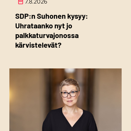
7.8.2026
SDP:n Suhonen kysyy:
Uhrataanko nyt jo
palkkaturvajonossa
kärvistelevät?