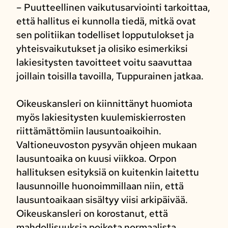
– Puutteellinen vaikutusarviointi tarkoittaa,
että hallitus ei kunnolla tiedä, mitkä ovat
sen politiikan todelliset lopputulokset ja
yhteisvaikutukset ja olisiko esimerkiksi
lakiesitysten tavoitteet voitu saavuttaa
joillain toisilla tavoilla, Tuppurainen jatkaa.
Oikeuskansleri on kiinnittänyt huomiota
myös lakiesitysten kuulemiskierrosten
riittämättömiin lausuntoaikoihin.
Valtioneuvoston pysyvän ohjeen mukaan
lausuntoaika on kuusi viikkoa. Orpon
hallituksen esityksiä on kuitenkin laitettu
lausunnoille huonoimmillaan niin, että
lausuntoaikaan sisältyy viisi arkipäivää.
Oikeuskansleri on korostanut, että
mahdollisuuksia poiketa normaalista