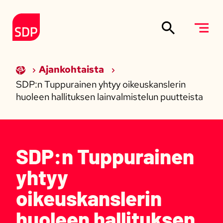
Siirry sisältöön
Etusivulle
Ajankohtaista
SDP:n Tuppurainen yhtyy oikeuskanslerin
huoleen hallituksen lainvalmistelun puutteista
SDP:n Tuppurainen
yhtyy
oikeuskanslerin
huoleen hallituksen