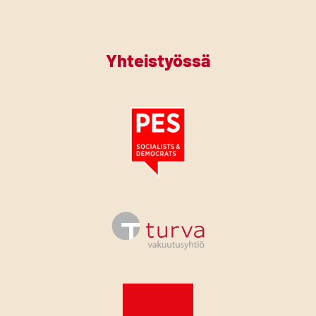
Yhteistyössä
Tutustu PES:n periaatejulistukseen