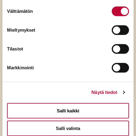
Evästeasetukset
- linkin kautta.
tavallisia suomalaisia ja
Suostumuksen
Välttämätön
valinta
demokratiaa
Mieltymykset
Tilastot
Markkinointi
Näytä tiedot
Salli kaikki
Salli valinta
4.8.2026