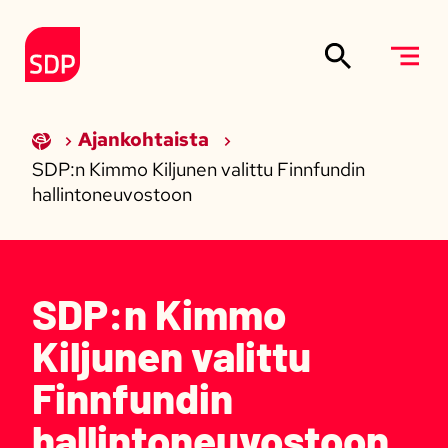
Siirry sisältöön
Etusivulle
Ajankohtaista
SDP:n Kimmo Kiljunen valittu Finnfundin
hallintoneuvostoon
SDP:n Kimmo
Kiljunen valittu
Finnfundin
hallintoneuvostoon