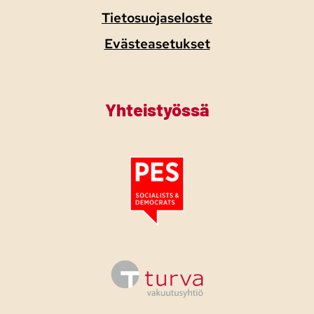
Tietosuojaseloste
Evästeasetukset
Yhteistyössä
Tutustu PES:n periaatejulistukseen