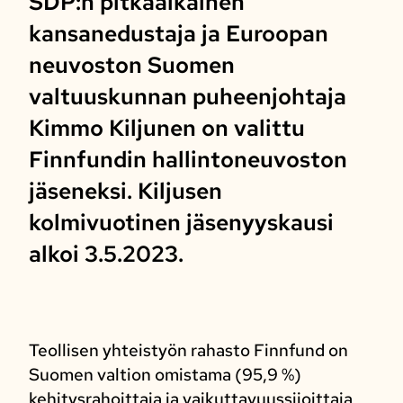
SDP:n pitkäaikainen
kansanedustaja ja Euroopan
neuvoston Suomen
valtuuskunnan puheenjohtaja
Kimmo Kiljunen on valittu
Finnfundin hallintoneuvoston
jäseneksi. Kiljusen
kolmivuotinen jäsenyyskausi
alkoi 3.5.2023.
Teollisen yhteistyön rahasto Finnfund on
Suomen valtion omistama (95,9 %)
kehitysrahoittaja ja vaikuttavuussijoittaja,