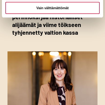
SDP:n Joona Räsänen: Purran
Vain välttämättömät
perinnöksi jää historialliset
alijäämät ja viime töikseen
tyhjennetty valtion kassa