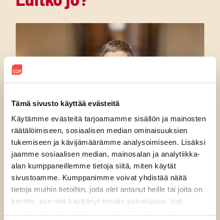
Tämä sivusto käyttää evästeitä
Käytämme evästeitä tarjoamamme sisällön ja mainosten
räätälöimiseen, sosiaalisen median ominaisuuksien
tukemiseen ja kävijämäärämme analysoimiseen. Lisäksi
jaamme sosiaalisen median, mainosalan ja analytiikka-
alan kumppaneillemme tietoja siitä, miten käytät
6.8.2026
sivustoamme. Kumppanimme voivat yhdistää näitä
tietoja muihin tietoihin, joita olet antanut heille tai joita on
SDP:n varapuheenjohtaja Niina
kerätty, kun olet käyttänyt heidän palvelujaan. Voit
Malm: Rydman ylenkatsoo
muuttaa hyväksyntääsi sivuston alalaidassa olevan