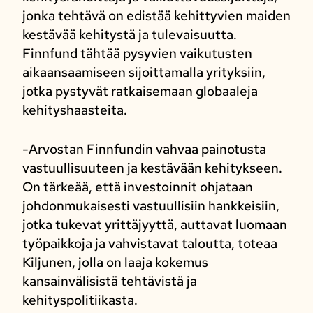
jonka tehtävä on edistää kehittyvien maiden
kestävää kehitystä ja tulevaisuutta.
Finnfund tähtää pysyvien vaikutusten
aikaansaamiseen sijoittamalla yrityksiin,
jotka pystyvät ratkaisemaan globaaleja
kehityshaasteita.
-Arvostan Finnfundin vahvaa painotusta
vastuullisuuteen ja kestävään kehitykseen.
On tärkeää, että investoinnit ohjataan
johdonmukaisesti vastuullisiin hankkeisiin,
jotka tukevat yrittäjyyttä, auttavat luomaan
työpaikkoja ja vahvistavat taloutta, toteaa
Kiljunen, jolla on laaja kokemus
kansainvälisistä tehtävistä ja
kehityspolitiikasta.