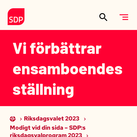
Siirry sisältöön
Till förstasidan
Vi förbättrar
ensamboendes
ställning
Riksdagsvalet 2023
Modigt vid din sida – SDP:s
riksdagsvalprogram 2023