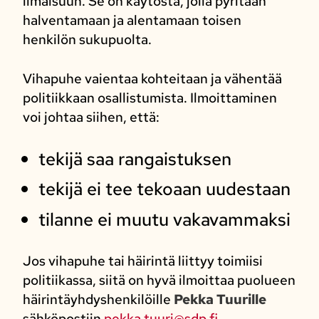
ilmaisuun. Se on käytöstä, jolla pyritään
halventamaan ja alentamaan toisen
henkilön sukupuolta.
Vihapuhe vaientaa kohteitaan ja vähentää
politiikkaan osallistumista. Ilmoittaminen
voi johtaa siihen, että:
tekijä saa rangaistuksen
tekijä ei tee tekoaan uudestaan
tilanne ei muutu vakavammaksi
Jos vihapuhe tai häirintä liittyy toimiisi
politiikassa, siitä on hyvä ilmoittaa puolueen
häirintäyhdyshenkilöille
Pekka Tuurille
sähköpostiin
pekka.tuuri@sdp.fi
.