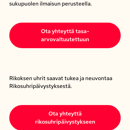
sukupuolen ilmaisun perusteella.
Ota yhteyttä tasa-
arvovaltuutettuun
Rikoksen uhrit saavat tukea ja neuvontaa
Rikosuhripäivystyksestä.
Ota yhteyttä
rikosuhripäivystykseen