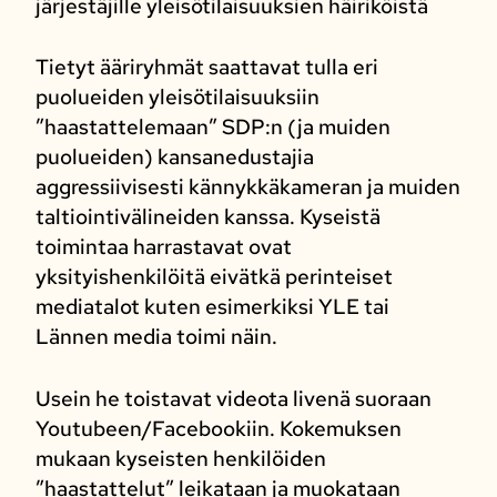
järjestäjille yleisötilaisuuksien häiriköistä
Tietyt ääriryhmät saattavat tulla eri
puolueiden yleisötilaisuuksiin
”haastattelemaan” SDP:n (ja muiden
puolueiden) kansanedustajia
aggressiivisesti kännykkäkameran ja muiden
taltiointivälineiden kanssa. Kyseistä
toimintaa harrastavat ovat
yksityishenkilöitä eivätkä perinteiset
mediatalot kuten esimerkiksi YLE tai
Lännen media toimi näin.
Usein he toistavat videota livenä suoraan
Youtubeen/Facebookiin. Kokemuksen
mukaan kyseisten henkilöiden
”haastattelut” leikataan ja muokataan