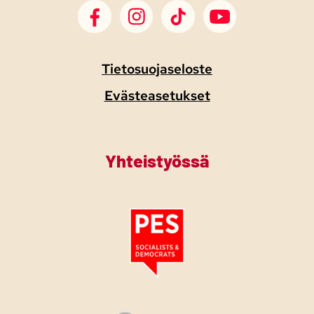
SDP Facebook
SDP Instagram
SDP TikTok
SDP Youtube
Tietosuojaseloste
Evästeasetukset
Yhteistyössä
Tutustu PES:n periaatejulistukseen