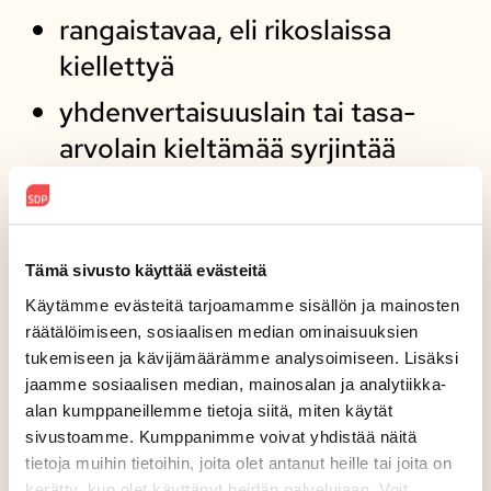
rangaistavaa, eli rikoslaissa
kiellettyä
yhdenvertaisuuslain tai tasa-
arvolain kieltämää syrjintää
muuten yleisesti haitallista
ilmaisua
Tämä sivusto käyttää evästeitä
Vihapuhe kohdistuu johonkin ihmisen tai
Käytämme evästeitä tarjoamamme sisällön ja mainosten
ihmisryhmän ominaisuuteen. Rikoslaissa on
räätälöimiseen, sosiaalisen median ominaisuuksien
mainittu seuraavia ominaisuuksia:
tukemiseen ja kävijämäärämme analysoimiseen. Lisäksi
jaamme sosiaalisen median, mainosalan ja analytiikka-
rotu
alan kumppaneillemme tietoja siitä, miten käytät
sivustoamme. Kumppanimme voivat yhdistää näitä
ihonväri
tietoja muihin tietoihin, joita olet antanut heille tai joita on
kerätty, kun olet käyttänyt heidän palvelujaan. Voit