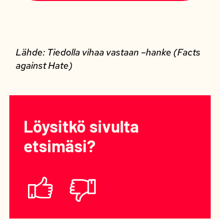
Lähde: Tiedolla vihaa vastaan –hanke (Facts
against Hate)
Löysitkö sivulta
etsimäsi?
Löysitkö
sivulta
Kyllä
Ei
etsimäsi?