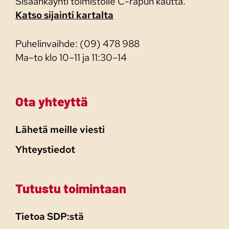
Sisäänkäynti toimistolle C-rapun kautta.
Katso sijainti kartalta
Puhelinvaihde: (09) 478 988
Ma–to klo 10–11 ja 11:30–14
Ota yhteyttä
Lähetä meille viesti
Yhteystiedot
Tutustu toimintaan
Tietoa SDP:stä