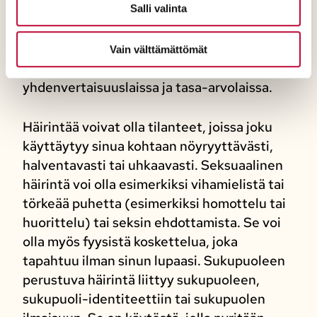
Salli valinta
ihmisryhmään, kyseessä voi olla
kiihottaminen kansanryhmää vastaan.
Vihapuheeseen liittyy usein myös häirintää.
Vain välttämättömät
Myös se on kielletty laissa, erityisesti
yhdenvertaisuuslaissa ja tasa-arvolaissa.
Häirintää voivat olla tilanteet, joissa joku
käyttäytyy sinua kohtaan nöyryyttävästi,
halventavasti tai uhkaavasti. Seksuaalinen
häirintä voi olla esimerkiksi vihamielistä tai
törkeää puhetta (esimerkiksi homottelu tai
huorittelu) tai seksin ehdottamista. Se voi
olla myös fyysistä koskettelua, joka
tapahtuu ilman sinun lupaasi. Sukupuoleen
perustuva häirintä liittyy sukupuoleen,
sukupuoli-identiteettiin tai sukupuolen