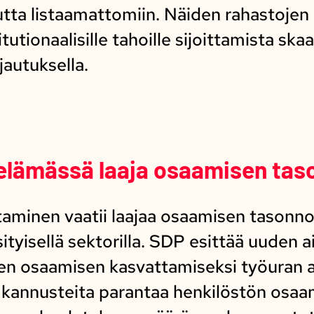
utta listaamattomiin. Näiden rahastojen
itutionaalisille tahoille sijoittamista s
ajautuksella.
elämässä laaja osaamisen tas
aminen vaatii laajaa osaamisen tasonn
ksityisellä sektorilla. SDP esittää uuden
den osaamisen kasvattamiseksi työuran a
le kannusteita parantaa henkilöstön osa