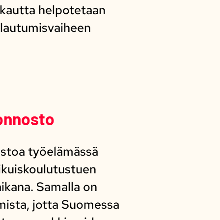
 kautta helpotetaan
kaalautumisvaiheen
onnosto
ostoa työelämässä
 aikuiskoulutustuen
ikana. Samalla on
amista, jotta Suomessa