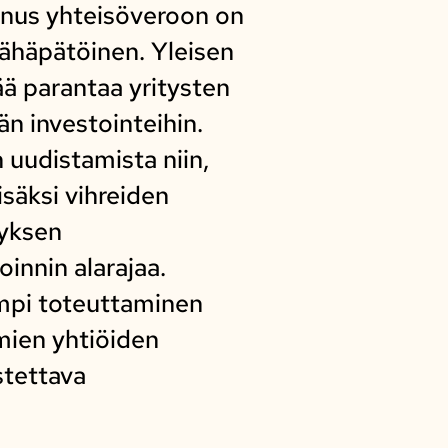
nnus yhteisöveroon on
vähäpätöinen. Yleisen
ää parantaa yritysten
n investointeihin.
uudistamista niin,
isäksi vihreiden
tyksen
innin alarajaa.
ampi toteuttaminen
mien yhtiöiden
stettava