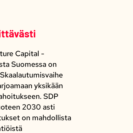
ttävästi
ure Capital -
asta Suomessa on
. Skaalautumisvaihe
tarjoamaan yksikään
urahoitukseen. SDP
vuoteen 2030 asti
itukset on mahdollista
tiöistä