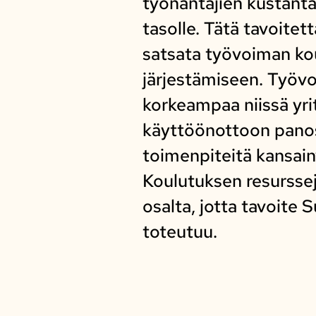
työnantajien kustant
tasolle. Tätä tavoite
satsata työvoiman ko
järjestämiseen. Työ
korkeampaa niissä yri
käyttöönottoon panos
toimenpiteitä kansai
Koulutuksen resurssej
osalta, jotta tavoite
toteutuu.