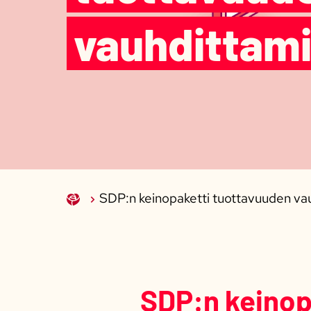
vauhdittami
SDP:n keinopaketti tuottavuuden va
SDP:n keinop