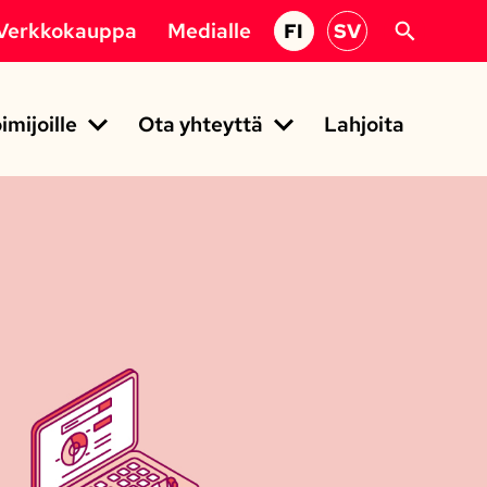
Verkkokauppa
Medialle
FI
SV
imijoille
Ota yhteyttä
Lahjoita