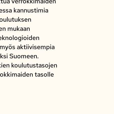
ttua verrokkimaiden
sessa kannustimia
koulutuksen
sen mukaan
teknologioiden
myös aktiivisempia
eksi Suomeen.
kien koulutustasojen
rokkimaiden tasolle