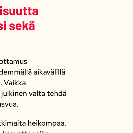
isuutta
i sekä
uottamus
demmällä aikavälillä
. Vaikka
 julkinen valta tehdä
asvua.
okkimaita heikompaa.