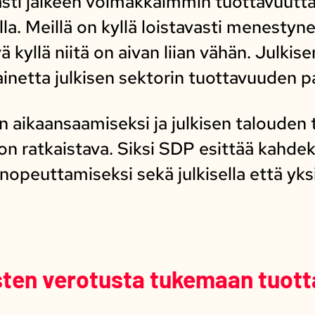
ti jälkeen voimakkaimmin tuottavuutta 
illa. Meillä on kyllä loistavasti menestyne
ä kyllä niitä on aivan liian vähän. Julkise
inetta julkisen sektorin tuottavuuden p
 aikaansaamiseksi ja julkisen talouden
n ratkaistava. Siksi SDP esittää kahde
peuttamiseksi sekä julkisella että yksit
sten verotusta tukemaan tuot