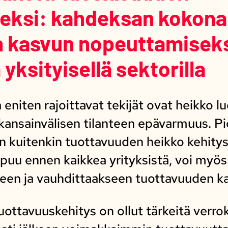
eksi: kahdeksan kokona
 kasvun nopeuttamiseks
ä yksityisellä sektorilla
niten rajoittavat tekijät ovat heikko l
 kansainvälisen tilanteen epävarmuus. Pi
 kuitenkin tuottavuuden heikko kehitys
ppuu ennen kaikkea yrityksistä, voi myös
seen ja vauhdittaakseen tuottavuuden k
ottavuuskehitys on ollut tärkeitä verr