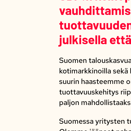
vauhdittamis
tuottavuuden
julkisella ett
Suomen talouskasvua e
kotimarkkinoilla sekä
suurin haasteemme on
tuottavuuskehitys rii
paljon mahdollistaak
Suomessa yritysten tu