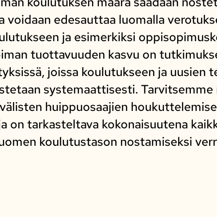
aman koulutuksen määrä saadaan noste
tta voidaan edesauttaa luomalla verotuk
ulutukseen ja esimerkiksi oppisopimus
voiman tuottavuuden kasvu on tutkimuk
tyksissä, joissa koulutukseen ja uusien 
tetaan systemaattisesti. Tarvitsemme 
nvälisten huippuosaajien houkuttelemis
a on tarkasteltava kokonaisuutena kaik
 Suomen koulutustason nostamiseksi ver