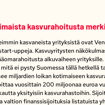
imaista kasvurahoitusta merki
mmin kasvaneista yrityksistä ovat Vent
 start-uppeja. Kasvuyritysten näkökulm
ipääomarahoitusta alkuvaiheen yrityksille
, mitä ei pysty Suomessa tällä hetkellä 
see miljardien loikan kotimaiseen kasv
ijoittaa vuosittain 200 miljoonaa euroa 
kautta yksityisiin kasvurahastoihin. Sijo
valtion finanssisijoituksia listatuista yh