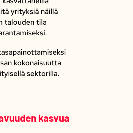
kasvattaneilla
itä yrityksiä näillä
n talouden tila
arantamiseksi.
 tasapainottamiseksi
ksan kokonaisuutta
yisellä sektorilla.
tavuuden kasvua