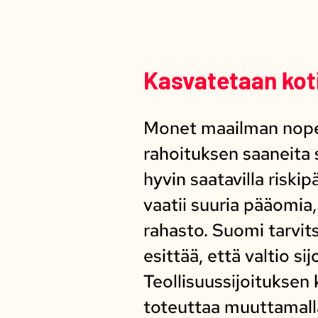
Kasvatetaan kot
Monet maailman nopei
rahoituksen saaneita
hyvin saatavilla risk
vaatii suuria pääomia
rahasto. Suomi tarvit
esittää, että valtio s
Teollisuussijoituksen 
toteuttaa muuttamalla 