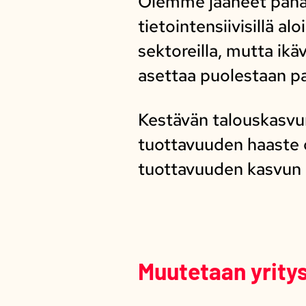
Olemme jääneet pahas
tietointensiivisillä alo
sektoreilla, mutta ikäv
asettaa puolestaan pa
Kestävän talouskasvun
tuottavuuden haaste o
tuottavuuden kasvun no
Muutetaan yrity