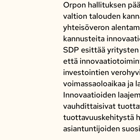
Orpon hallituksen pä
valtion talouden kann
yhteisöveron alentami
kannusteita innovaati
SDP esittää yrityste
että innovaatiotoimint
investointien verohyvi
voimassaoloaikaa ja l
Innovaatioiden laaje
vauhdittaisivat tuott
tuottavuuskehitystä h
asiantuntijoiden suo