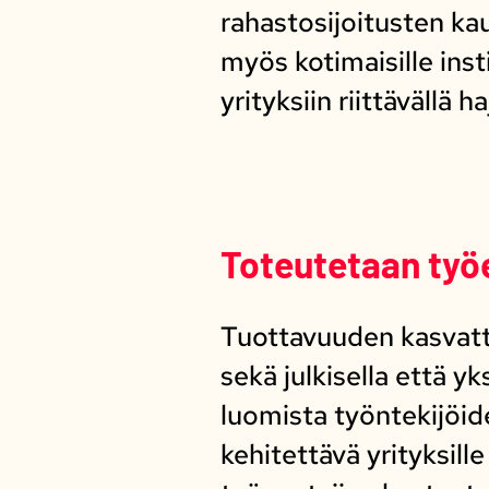
rahastosijoitusten ka
myös kotimaisille inst
yrityksiin riittävällä h
Toteutetaan työ
Tuottavuuden kasvatt
sekä julkisella että y
luomista työntekijöi
kehitettävä yrityksil