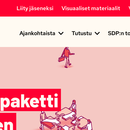
Liity jäseneksi
Visuaaliset materiaalit
Ajankohtaista
Tutustu
SDP:n to
paketti
en