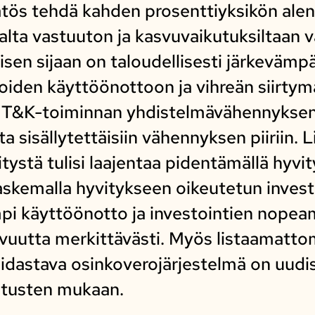
ätös tehdä kahden prosenttiyksikön ale
alta vastuuton ja kasvuvaikutuksiltaan 
sen sijaan on taloudellisesti järkevämp
oiden käyttöönottoon ja vihreän siirtymä
n T&K-toiminnan yhdistelmävähennyksen 
a sisällytettäisiin vähennyksen piiriin. L
tystä tulisi laajentaa pidentämällä hyvi
askemalla hyvitykseen oikeutetun investo
mpi käyttöönotto ja investointien nope
avuutta merkittävästi. Myös listaamatto
idastava osinkoverojärjestelmä on uudi
situsten mukaan.