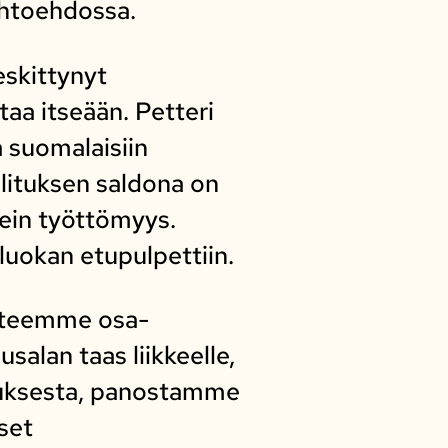
ihtoehdossa.
eskittynyt
aa itseään. Petteri
a suomalaisiin
llituksen saldona on
ein työttömyys.
luokan etupulpettiin.
e teemme osa-
alan taas liikkeelle,
tuksesta, panostamme
set