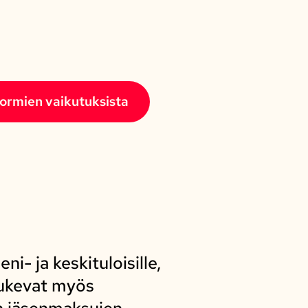
ormien vaikutuksista
- ja keskituloisille,
 tukevat myös
en jäsenmaksujen