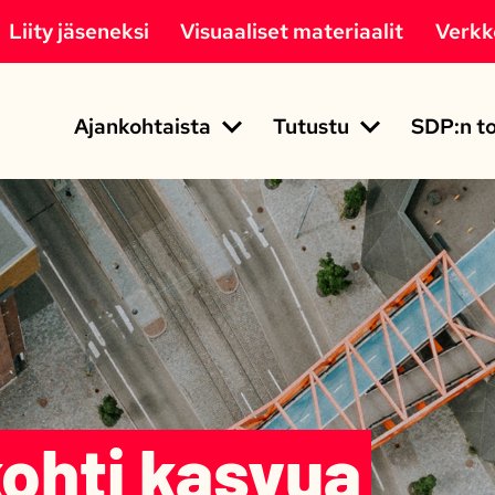
Liity jäseneksi
Visuaaliset materiaalit
Verk
Ajankohtaista
Tutustu
SDP:n to
ohti kasvua