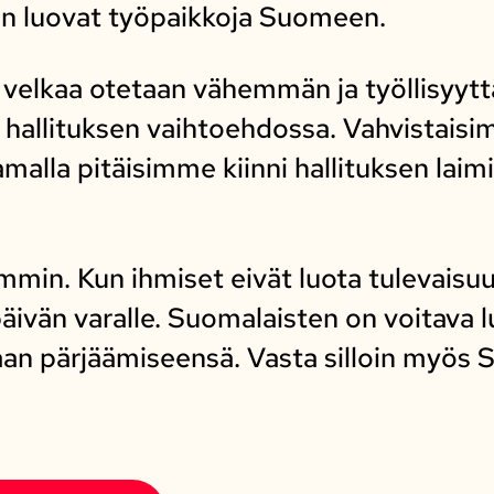
en luovat työpaikkoja Suomeen.
velkaa otetaan vähemmän ja työllisyytt
llituksen vaihtoehdossa. Vahvistaisimm
malla pitäisimme kiinni hallituksen laim
ummin. Kun ihmiset eivät luota tulevaisu
ivän varalle. Suomalaisten on voitava l
aan pärjäämiseensä. Vasta silloin myös