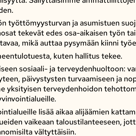
den.
n työttömyysturvan ja asumistuen suoja
aosat tekevät edes osa-aikaisen työn ta
tavaa, mikä auttaa pysymään kiinni työ
eentulotuesta, kuten hallitus tekee.
seen sosiaali- ja terveydenhuoltoon: v
vyyteen, päivystysten turvaamiseen ja 
e yksityisen terveydenhoidon tehottom
invointialueille.
ntialueille lisää aikaa alijäämien katta
eiden vaikeaan taloustilanteeseen, jotta
anomisilta vältyttäisiin.