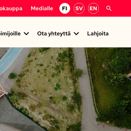
kokauppa
Medialle
FI
SV
EN
imijoille
Ota yhteyttä
Lahjoita