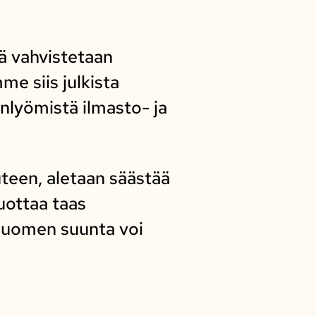
ä vahvistetaan
e siis julkista
inlyömistä ilmasto- ja
uteen, aletaan säästää
uottaa taas
 Suomen suunta voi