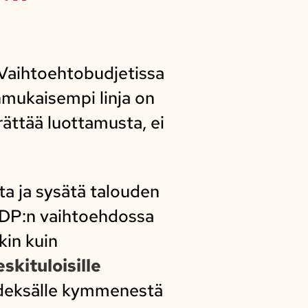
. Vaihtoehtobudjetissa
nmukaisempi linja on
rättää luottamusta, ei
ta ja sysätä talouden
 SDP:n vaihtoehdossa
in kuin
kituloisille
yhdeksälle kymmenestä