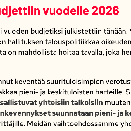
djettiin vuodelle 2026
 vuoden budjetiksi julkistettiin tänään
 hallituksen talouspolitiikkaa oikeude
ta on mahdollista hoitaa tavalla, joka he
innut keventää suurituloisimpien verotus
kkaa pieni- ja keskituloisten harteille.
allistuvat yhteisiin talkoisiin
muutenk
nkevennykset suunnataan pieni- ja kes
nyrittäjille. Meidän vaihtoehdossamme 