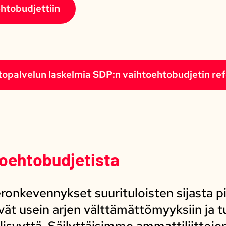
htobudjettiin
opalvelun laskelmia SDP:n vaihtoehtobudjetin ref
toehtobudjetista
nkevennykset suurituloisten sijasta pieni
nevät usein arjen välttämättömyyksiin ja
llisyyttä. Säilyttäisimme ammattiliittoj