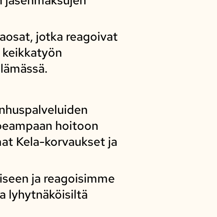
osat, jotka reagoivat
i keikkatyön
elämässä.
anhuspalveluiden
nopeampaan hoitoon
at Kela-korvaukset ja
miseen ja reagoisimme
 lyhytnäköisiltä