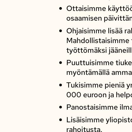
Ottaisimme käyttöö
osaamisen päivittäm
Ohjaisimme lisää ra
Mahdollistaisimme t
työttömäksi jääneil
Puuttuisimme tiuk
myöntämällä ammatti
Tukisimme pieniä yr
000 euroon ja help
Panostaisimme ilma
Lisäisimme yliopist
rahoitusta.