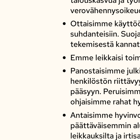
verovähennysoikeu
Ottaisimme käyttöö
suhdanteisiin. Suoj
tekemisestä kannat
Emme leikkaisi toim
Panostaisimme julki
henkilöstön riittä
pääsyyn. Peruisimm
ohjaisimme rahat hyv
Antaisimme hyvinvoi
päättäväisemmin alu
leikkauksilta ja irtis