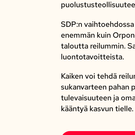
puolustusteollisuute
SDP:n vaihtoehdossa 
enemmän kuin Orpon ha
taloutta reilummin. Sa
luontotavoitteista.
Kaiken voi tehdä reil
sukanvarteen pahan pä
tulevaisuuteen ja om
kääntyä kasvun tielle.