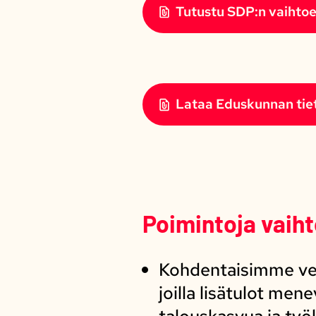
Tutustu SDP:n vaihtoe
Lataa Eduskunnan tiet
Poimintoja vaih
Kohdentaisimme vero
joilla lisätulot me
talouskasvua ja työ