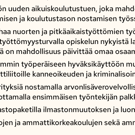
n uuden aikuiskoulutustuen, joka mahd
isen ja koulutustason nostamisen työss
haa nuorten ja pitkäaikaistyöttömien työ
yöttömyysturvalla opiskelun nykyistä l
lä on mahdollisuus päivittää omaa osaa
emmin työperäiseen hyväksikäyttöön m
liitoille kanneoikeuden ja kriminalisoim
ityksiä nostamalla arvonlisäverovelvoll
ottamalla ensimmäisen työntekijän palk
stopaketilla ilmastonmuutoksen ja luon
ojen ja ammattikorkeakoulujen sekä amm