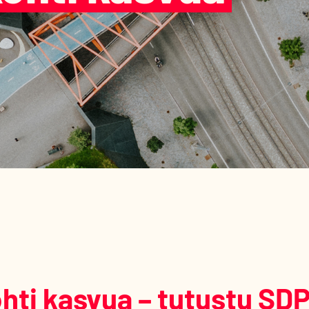
hti kasvua – tutustu SD