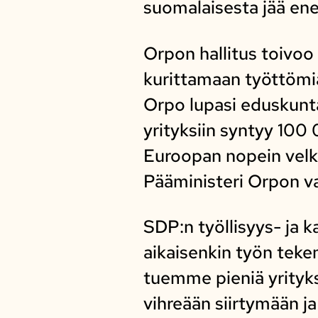
suomalaisesta jää en
Orpon hallitus toivoo 
kurittamaan työttömiä
Orpo lupasi eduskuntav
yrityksiin syntyy 100
Euroopan nopein velk
Pääministeri Orpon va
SDP:n työllisyys- ja 
aikaisenkin työn teke
tuemme pieniä yrityk
vihreään siirtymään j