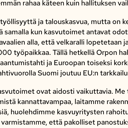
emmän rahaa käteen kuin hallituksen va
työllisyyttä ja talouskasvua, mutta on k
 samalla kun kasvutoimet antavat odott
aalien alla, että velkaralli lopetetaan j
 000 työpaikkaa. Tällä hetkellä Orpon ha
aantumistahti ja Euroopan toiseksi kork
htivuorolla Suomi joutuu EU:n tarkkailu
kasvutoimet ovat aidosti vaikuttavia. M
mistä kannattavampaa, laitamme rakennus
siä, huolehdimme kasvuyritysten rahoi
a varmistamme, että pakolliset panostuk