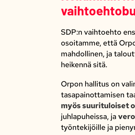
vaihtoehtobu
SDP:n vaihtoehto ensi
osoitamme, että Orpon
mahdollinen, ja talout
heikennä sitä.
Orpon hallitus on val
tasapainottamisen taa
myös suurituloiset os
juhlapuheissa, ja
vero
työntekijöille ja pie