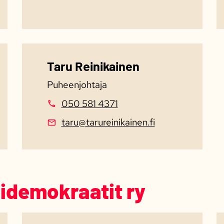
Taru Reinikainen
Puheenjohtaja
050 581 4371
taru@tarureinikainen.fi
idemokraatit ry