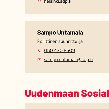
helsinki.sdp.fi
Sampo Untamala
Poliittinen suunnittelija
050 430 8509
sampo.untamala@sdp.fi
Uudenmaan Sosial