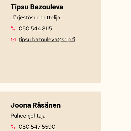
Tipsu Bazouleva
Järjestösuunnittelija
050 544 8115
tipsu.bazouleva@sdp.fi
Joona Räsänen
Puheenjohtaja
050 547 5590