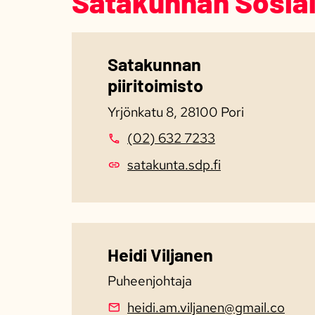
Satakunnan Sosial
Satakunnan
piiritoimisto
Yrjönkatu 8, 28100 Pori
(02) 632 7233
satakunta.sdp.fi
Heidi Viljanen
Puheenjohtaja
heidi.am.viljanen@gmail.co