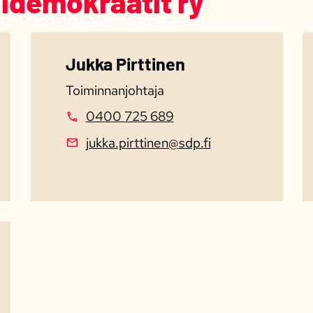
idemokraatit ry
Jukka Pirttinen
Toiminnanjohtaja
0400 725 689
jukka.pirttinen@sdp.fi