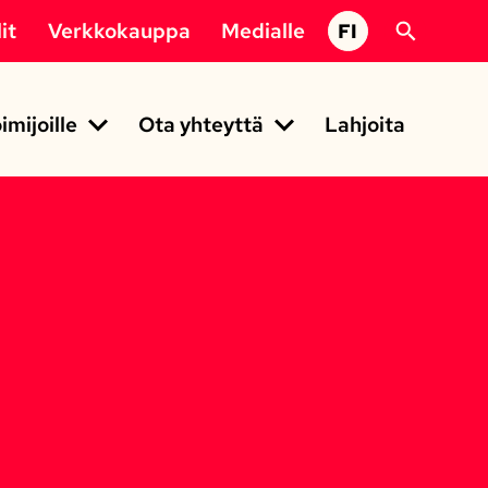
it
Verkkokauppa
Medialle
FI
imijoille
Ota yhteyttä
Lahjoita