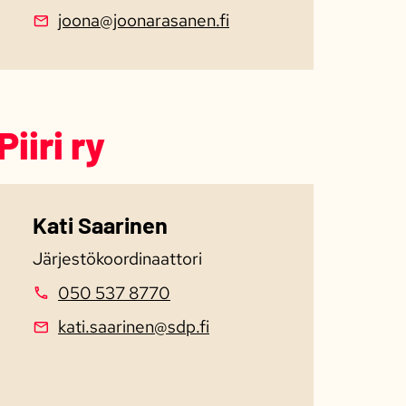
joona@joonarasanen.fi
iri ry
Kati Saarinen
Järjestökoordinaattori
050 537 8770
kati.saarinen@sdp.fi