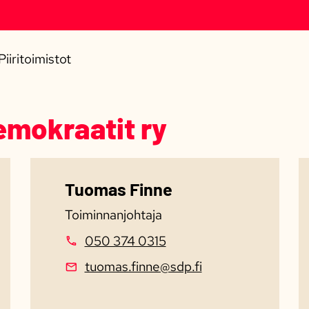
Piiritoimistot
emokraatit ry
Tuomas Finne
Toiminnanjohtaja
050 374 0315
tuomas.finne@sdp.fi