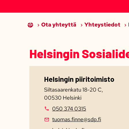
Ota yhteyttä
Yhteystiedot
Helsingin Sosialid
Helsingin piiritoimisto
Siltasaarenkatu 18-20 C,
00530 Helsinki
050 374 0315
tuomas.finne@sdp.fi