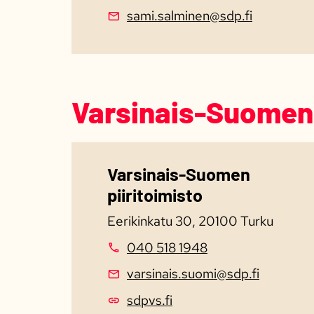
sami.salminen@sdp.fi
Varsinais-Suomen 
Varsinais-Suomen
piiritoimisto
Eerikinkatu 30, 20100 Turku
040 518 1948
varsinais.suomi@sdp.fi
sdpvs.fi