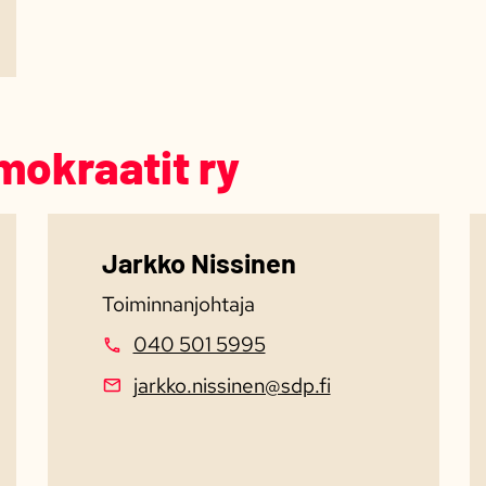
okraatit ry
Jarkko Nissinen
Toiminnanjohtaja
040 501 5995
jarkko.nissinen@sdp.fi