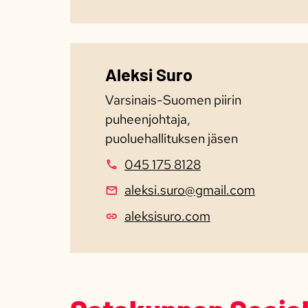
Aleksi Suro
Varsinais-Suomen piirin
puheenjohtaja,
puoluehallituksen jäsen
045 175 8128
aleksi.suro@gmail.com
aleksisuro.com