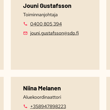
Jouni Gustafsson
Toiminnanjohtaja
0400 805 394
jouni.gustafsson@sdp.fi
Niina Melanen
Aluekoordinaattori
+358947898223