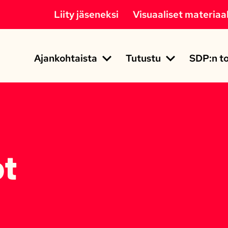
Liity jäseneksi
Visuaaliset materiaal
Ajankohtaista
Tutustu
SDP:n to
ot