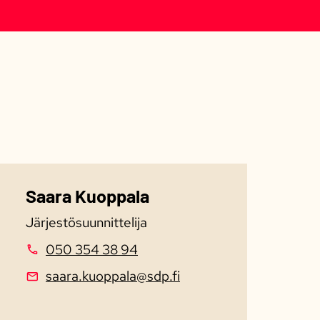
Saara Kuoppala
Järjestösuunnittelija
050 354 38 94
saara.kuoppala@sdp.fi