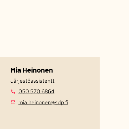
Mia Heinonen
Järjestöassistentti
050 570 6864
mia.heinonen@sdp.fi