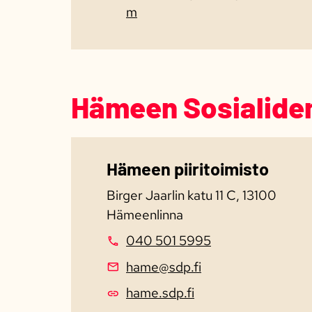
m
Hämeen Sosialidem
Hämeen piiritoimisto
Birger Jaarlin katu 11 C, 13100
Hämeenlinna
040 501 5995
hame@sdp.fi
hame.sdp.fi