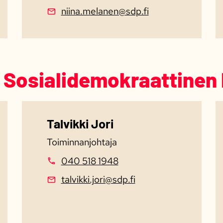
niina.melanen@sdp.fi
Sosialidemokraattinen Pi
Talvikki Jori
Toiminnanjohtaja
040 518 1948
talvikki.jori@sdp.fi