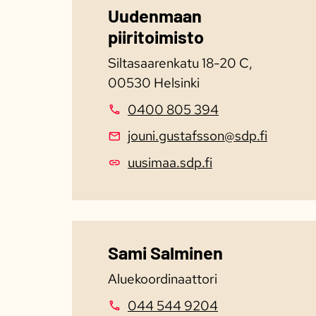
Uudenmaan
piiritoimisto
Siltasaarenkatu 18-20 C,
00530 Helsinki
0400 805 394
jouni.gustafsson@sdp.fi
uusimaa.sdp.fi
Sami Salminen
Aluekoordinaattori
044 544 9204