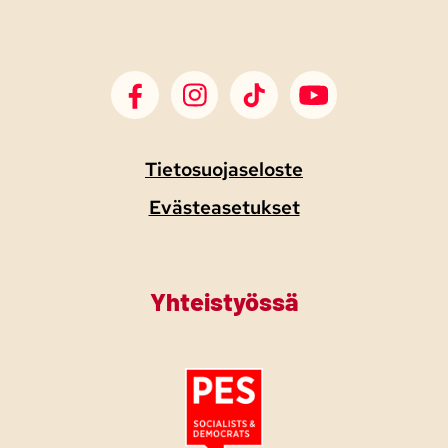
SDP Facebook
SDP Instagram
SDP TikTok
SDP Youtube
Tietosuojaseloste
Evästeasetukset
Yhteistyössä
Tutustu PES:n periaatejulistukseen