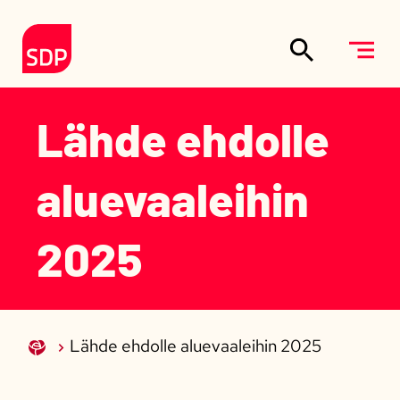
Siirry sisältöön
Etusivulle
Lähde ehdolle
aluevaaleihin
2025
Lähde ehdolle aluevaaleihin 2025