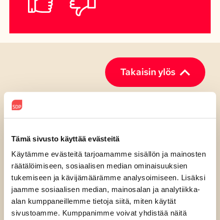
Löysitkö
sivulta
Kyllä
Ei
etsimäsi?
(Pakollinen)
Takaisin ylös
Etusivulle
Tämä sivusto käyttää evästeitä
Käytämme evästeitä tarjoamamme sisällön ja mainosten
räätälöimiseen, sosiaalisen median ominaisuuksien
Suomen Sosialidemokraattinen
tukemiseen ja kävijämäärämme analysoimiseen. Lisäksi
Puolue
jaamme sosiaalisen median, mainosalan ja analytiikka-
alan kumppaneillemme tietoja siitä, miten käytät
sivustoamme. Kumppanimme voivat yhdistää näitä
Siltasaarenkatu 18–20 C