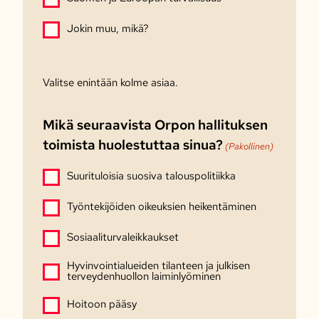
Jokin muu, mikä?
Valitse enintään kolme asiaa.
Mikä seuraavista Orpon hallituksen
toimista huolestuttaa sinua?
(Pakollinen)
Suurituloisia suosiva talouspolitiikka
Työntekijöiden oikeuksien heikentäminen
Sosiaaliturvaleikkaukset
Hyvinvointialueiden tilanteen ja julkisen
terveydenhuollon laiminlyöminen
Hoitoon pääsy