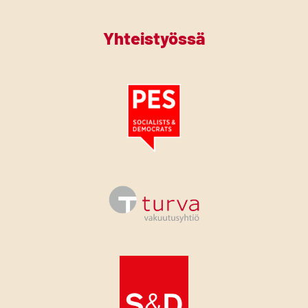
Yhteistyössä
Tutustu PES:n periaatejulistukseen