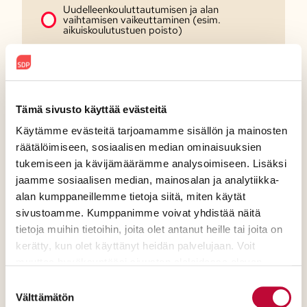
Uudelleenkouluttautumisen ja alan
vaihtamisen vaikeuttaminen (esim.
aikuiskoulutustuen poisto)
Muu, mikä?
Onko jokin asia, mistä SDP ei
Tämä sivusto käyttää evästeitä
mielestäsi puhu tällä hetkellä
Käytämme evästeitä tarjoamamme sisällön ja mainosten
tarpeeksi?
räätälöimiseen, sosiaalisen median ominaisuuksien
tukemiseen ja kävijämäärämme analysoimiseen. Lisäksi
jaamme sosiaalisen median, mainosalan ja analytiikka-
alan kumppaneillemme tietoja siitä, miten käytät
sivustoamme. Kumppanimme voivat yhdistää näitä
tietoja muihin tietoihin, joita olet antanut heille tai joita on
kerätty, kun olet käyttänyt heidän palvelujaan. Voit
muuttaa hyväksyntääsi sivuston alalaidassa olevan
Evästeasetukset
- linkin kautta.
Suostumuksen
Välttämätön
valinta