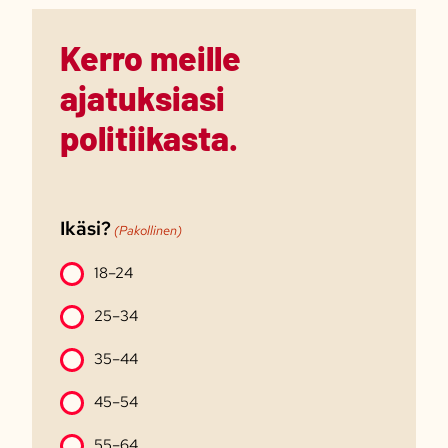
Kerro meille
ajatuksiasi
politiikasta.
Ikäsi?
(Pakollinen)
18–24
25–34
35–44
45–54
55–64