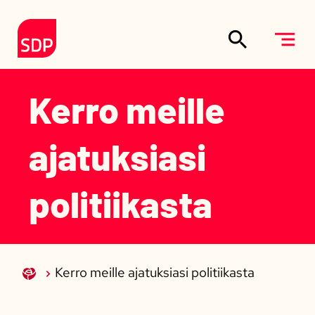
Siirry sisältöön
Etusivulle
Kerro meille
ajatuksiasi
politiikasta
Kerro meille ajatuksiasi politiikasta