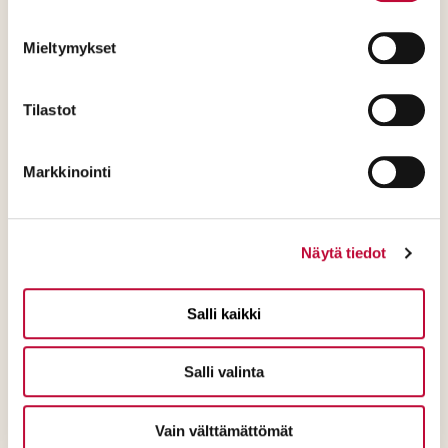
Mieltymykset
Tilastot
Oletko tällä hetkellä SDP:n jäsen?
Markkinointi
Kyllä
En
Näytä tiedot
Voisitko harkita auttavasi
Salli kaikki
muuttamaan Suomen suuntaa
tekemällä lahjoituksen SDP:lle?
Salli valinta
Kyllä
Vain välttämättömät
En