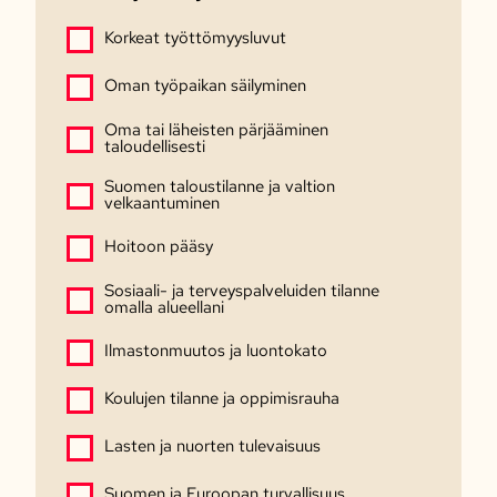
Korkeat työttömyysluvut
Oman työpaikan säilyminen
Oma tai läheisten pärjääminen
taloudellisesti
Suomen taloustilanne ja valtion
velkaantuminen
Hoitoon pääsy
Sosiaali- ja terveyspalveluiden tilanne
omalla alueellani
Ilmastonmuutos ja luontokato
Koulujen tilanne ja oppimisrauha
Lasten ja nuorten tulevaisuus
Suomen ja Euroopan turvallisuus