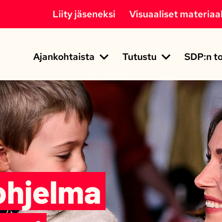
Liity jäseneksi
Visuaaliset materiaal
Ajankohtaista
Tutustu
SDP:n to
ohjelma