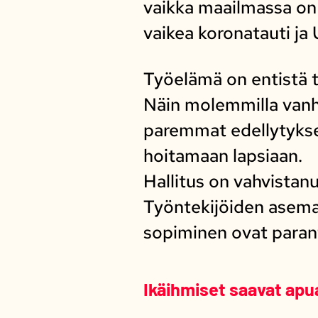
vaikka maailmassa on 
vaikea koronatauti ja 
Työelämä on entistä 
Näin molemmilla van
paremmat edellytykset
hoitamaan lapsiaan.
Hallitus on vahvistan
Työntekijöiden asema
sopiminen ovat paran
Ikäihmiset saavat apu