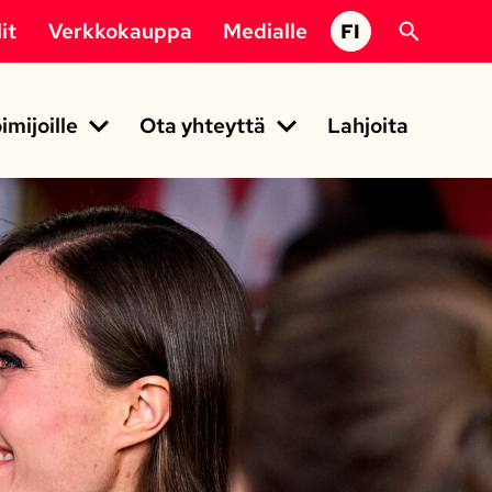
it
Verkkokauppa
Medialle
FI
imijoille
Ota yhteyttä
Lahjoita