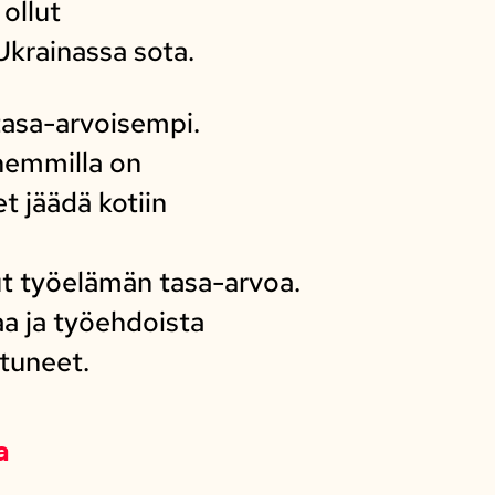
ollut
Ukrainassa sota.
tasa-arvoisempi.
hemmilla on
 jäädä kotiin
ut työelämän tasa-arvoa.
a ja työehdoista
tuneet.
a