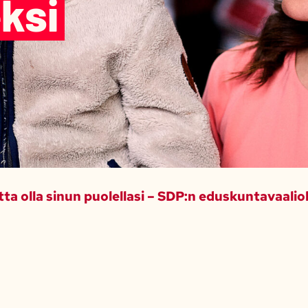
ksi
ta olla sinun puolellasi – SDP:n eduskuntavaali