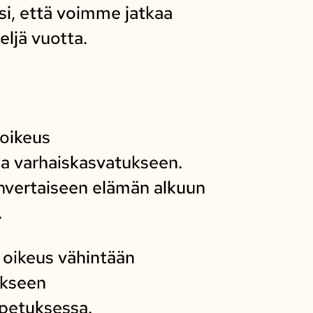
i, että voimme jatkaa
ljä vuotta.
 oikeus
ja varhaiskasvatukseen.
envertaiseen elämän alkuun
.
n oikeus vähintään
ukseen
opetuksessa.