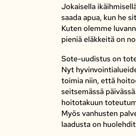
Jokaisella ikäihmisell
saada apua, kun he sit
Kuten olemme luvann
pieniä eläkkeitä on no
Sote-uudistus on tot
Nyt hyvinvointialueid
toimia niin, että hoi
seitsemässä päivässä
hoitotakuun toteutum
Myös vanhusten palve
laadusta on huolehdit