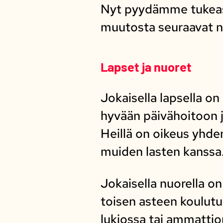
Nyt pyydämme tukeas
muutosta seuraavat ne
Lapset ja nuoret
Jokaisella lapsella on
hyvään päivähoitoon 
Heillä on oikeus yhd
muiden lasten kanssa
Jokaisella nuorella o
toisen asteen koulut
lukiossa tai ammatti