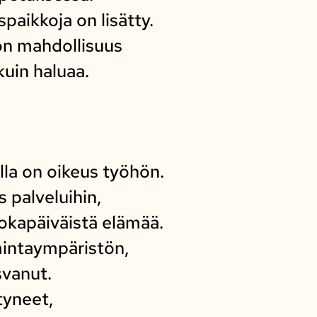
paikkoja on lisätty.
on mahdollisuus
 kuin haluaa.
lla on oikeus työhön.
 palveluihin,
jokapäiväistä elämää.
intaympäristön,
svanut.
tyneet,