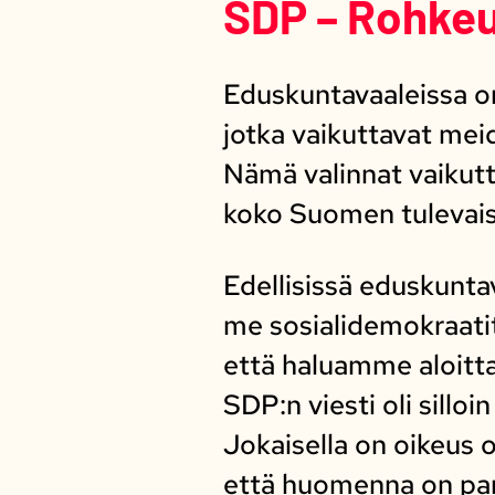
SDP – Rohkeut
Eduskuntavaaleissa on
jotka vaikuttavat mei
Nämä valinnat vaikut
koko Suomen tulevai
Edellisissä eduskunt
me sosialidemokraati
että haluamme aloitt
SDP:n viesti oli silloin
Jokaisella on oikeus 
että huomenna on pa