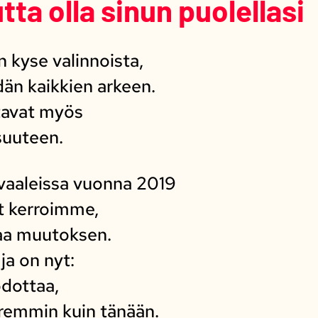
ta olla sinun puolellasi
 kyse valinnoista,
dän kaikkien arkeen.
tavat myös
suuteen.
avaaleissa vuonna 2019
t kerroimme,
aa muutoksen.
 ja on nyt:
odottaa,
remmin kuin tänään.