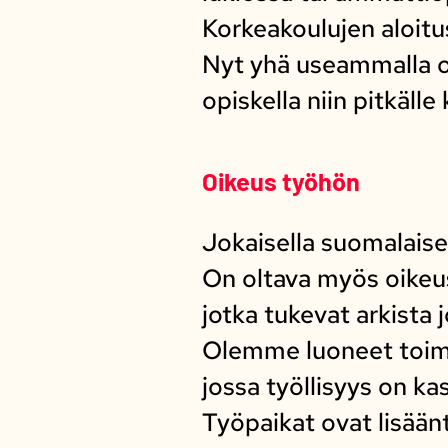
Korkeakoulujen aloitus
Nyt yhä useammalla 
opiskella niin pitkälle
Oikeus työhön
Jokaisella suomalaise
On oltava myös oikeus
jotka tukevat arkista 
Olemme luoneet toim
jossa työllisyys on ka
Työpaikat ovat lisään