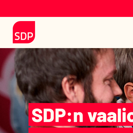
Siirry sisältöön
Etusivulle
SDP:n vaali