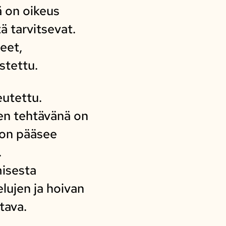
ä on oikeus
ä tarvitsevat.
eet,
stettu.
eutettu.
en tehtävänä on
toon pääsee
.
isesta
lujen ja hoivan
tava.