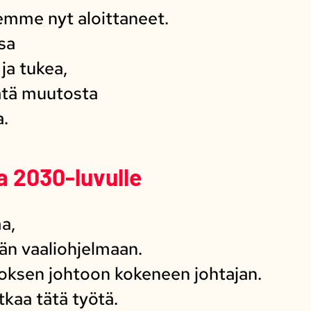
mme nyt aloittaneet.
sa
a tukea,
ätä muutosta
a.
a 2030-luvulle
a,
hän vaaliohjelmaan.
ksen johtoon kokeneen johtajan.
tkaa tätä työtä.