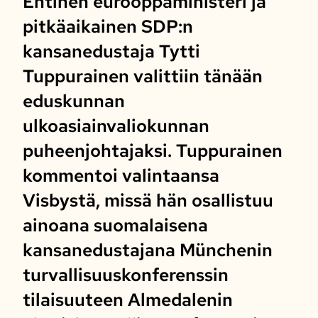
Entinen eurooppaministeri ja
pitkäaikainen SDP:n
kansanedustaja Tytti
Tuppurainen valittiin tänään
eduskunnan
ulkoasiainvaliokunnan
puheenjohtajaksi. Tuppurainen
kommentoi valintaansa
Visbystä, missä hän osallistuu
ainoana suomalaisena
kansanedustajana Münchenin
turvallisuuskonferenssin
tilaisuuteen Almedalenin