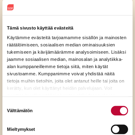
Tämä sivusto käyttää evästeitä
7.8.2026
Käytämme evästeitä tarjoamamme sisällön ja mainosten
räätälöimiseen, sosiaalisen median ominaisuuksien
SDP:n Piritta Rantanen:
tukemiseen ja kävijämäärämme analysoimiseen. Lisäksi
Sikaruton torjunnassa
jaamme sosiaalisen median, mainosalan ja analytiikka-
alan kumppaneillemme tietoja siitä, miten käytät
ratkaisevat oikea tieto,
sivustoamme. Kumppanimme voivat yhdistää näitä
avoimuus ja selkeät ohjeet
tietoja muihin tietoihin, joita olet antanut heille tai joita on
kerätty, kun olet käyttänyt heidän palvelujaan. Voit
muuttaa hyväksyntääsi sivuston alalaidassa olevan
Evästeasetukset
- linkin kautta.
Suostumuksen
Välttämätön
valinta
Mieltymykset