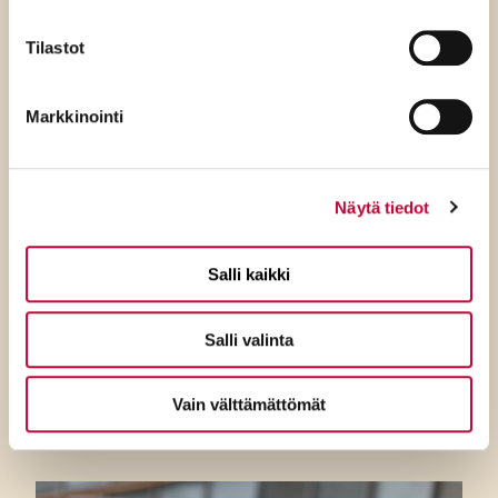
Tilastot
Markkinointi
Näytä tiedot
7.8.2026
SDP:n Tuppurainen:
Salli kaikki
Kokoomuksen ylimielisyys
Salli valinta
ulottuu jo ulko- ja
turvallisuuspolitiikkaan
Vain välttämättömät