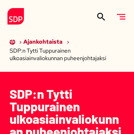
Siirry sisältöön
Etusivulle
Ajankohtaista
SDP:n Tytti Tuppurainen
ulkoasiainvaliokunnan puheenjohtajaksi
SDP:n Tytti
Tuppurainen
ulkoasiainvaliokunn
an puheenjohtajaksi