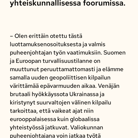
yhteiskunnallisessa foorumissa.
– Olen erittäin otettu tästä
luottamuksenosoituksesta ja valmis
puheenjohtajan työn vaatimuksiin. Suomen
ja Euroopan turvallisuustilanne on
muuttunut peruuttamattomasti ja elämme
samalla uuden geopoliittisen kilpailun
värittämää epävarmuuden aikaa. Venäjän
brutaali hyökkäyssota Ukrainassa ja
kiristynyt suurvaltojen välinen kilpailu
tarkoittaa, että vaikeat ajat niin
eurooppalaisessa kuin globaalissa
yhteistyössä jatkuvat. Valiokunnan
puheenjohtajana voin jatkaa työtä