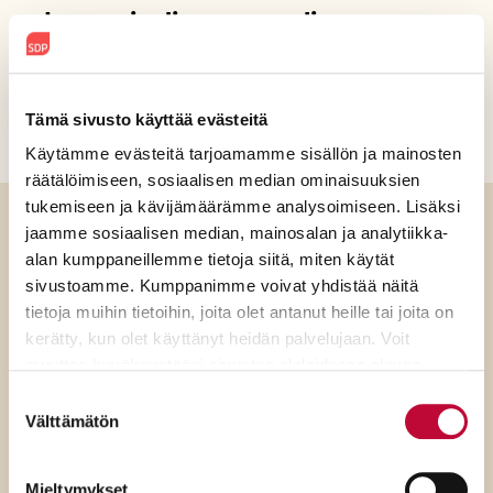
Jaa sosiaalisessa mediassa
Tämä sivusto käyttää evästeitä
Käytämme evästeitä tarjoamamme sisällön ja mainosten
räätälöimiseen, sosiaalisen median ominaisuuksien
tukemiseen ja kävijämäärämme analysoimiseen. Lisäksi
jaamme sosiaalisen median, mainosalan ja analytiikka-
Luitko jo?
alan kumppaneillemme tietoja siitä, miten käytät
sivustoamme. Kumppanimme voivat yhdistää näitä
tietoja muihin tietoihin, joita olet antanut heille tai joita on
kerätty, kun olet käyttänyt heidän palvelujaan. Voit
muuttaa hyväksyntääsi sivuston alalaidassa olevan
Evästeasetukset
- linkin kautta.
Suostumuksen
Välttämätön
valinta
Mieltymykset