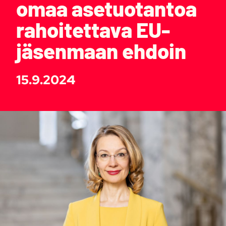
omaa asetuotantoa
rahoitettava EU-
jäsenmaan ehdoin
15.9.2024