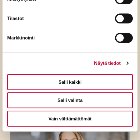
Tilastot
Markkinointi
7.8.2026
SDP:n Piritta Rantanen:
Näytä tiedot
Sikaruton torjunnassa
ratkaisevat oikea tieto,
Salli kaikki
avoimuus ja selkeät ohjeet
Salli valinta
Vain välttämättömät