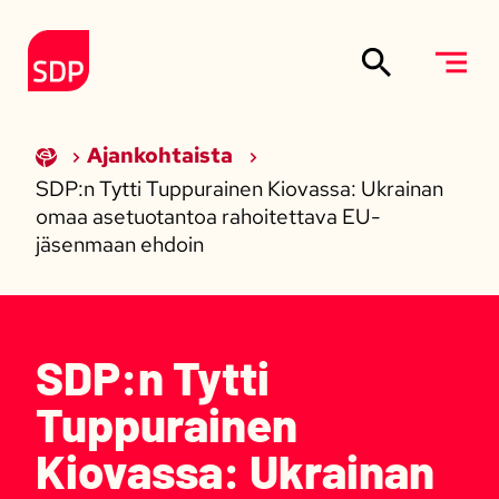
Siirry sisältöön
Etusivulle
Ajankohtaista
SDP:n Tytti Tuppurainen Kiovassa: Ukrainan
omaa asetuotantoa rahoitettava EU-
jäsenmaan ehdoin
SDP:n Tytti
Tuppurainen
Kiovassa: Ukrainan