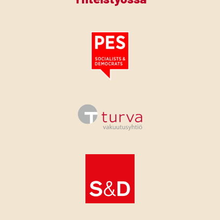
Tutustu PES:n periaatejulistukseen