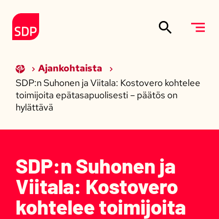
Siirry sisältöön
Etusivulle
Ajankohtaista
SDP:n Suhonen ja Viitala: Kostovero kohtelee
toimijoita epätasapuolisesti – päätös on
hylättävä
SDP:n Suhonen ja
Viitala: Kostovero
kohtelee toimijoita