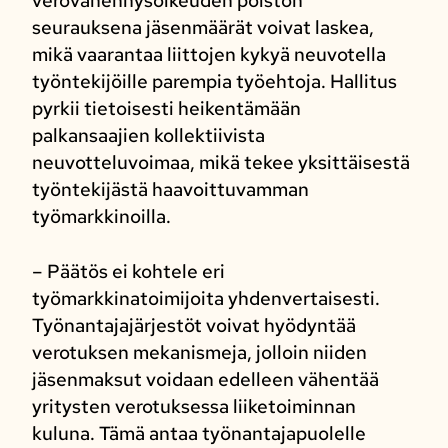
verovähennysoikeuden poiston
seurauksena jäsenmäärät voivat laskea,
mikä vaarantaa liittojen kykyä neuvotella
työntekijöille parempia työehtoja. Hallitus
pyrkii tietoisesti heikentämään
palkansaajien kollektiivista
neuvotteluvoimaa, mikä tekee yksittäisestä
työntekijästä haavoittuvamman
työmarkkinoilla.
– Päätös ei kohtele eri
työmarkkinatoimijoita yhdenvertaisesti.
Työnantajajärjestöt voivat hyödyntää
verotuksen mekanismeja, jolloin niiden
jäsenmaksut voidaan edelleen vähentää
yritysten verotuksessa liiketoiminnan
kuluna. Tämä antaa työnantajapuolelle