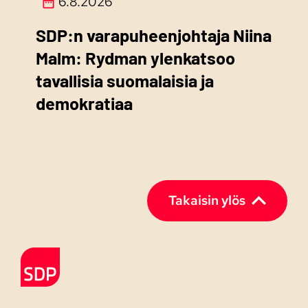
6.8.2026
SDP:n varapuheenjohtaja Niina
Malm: Rydman ylenkatsoo
tavallisia suomalaisia ja
demokratiaa
Takaisin ylös
Etusivulle