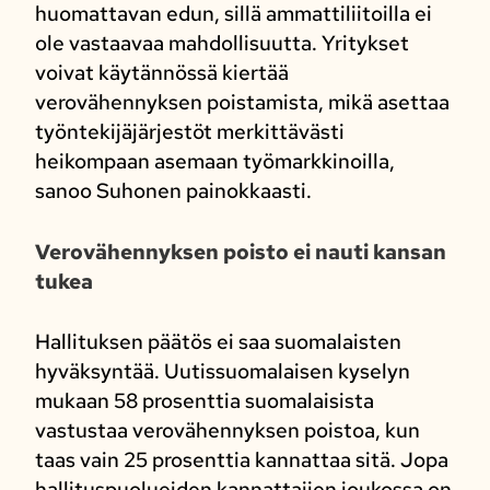
huomattavan edun, sillä ammattiliitoilla ei
ole vastaavaa mahdollisuutta. Yritykset
voivat käytännössä kiertää
verovähennyksen poistamista, mikä asettaa
työntekijäjärjestöt merkittävästi
heikompaan asemaan työmarkkinoilla,
sanoo Suhonen painokkaasti.
Verovähennyksen poisto ei nauti kansan
tukea
Hallituksen päätös ei saa suomalaisten
hyväksyntää. Uutissuomalaisen kyselyn
mukaan 58 prosenttia suomalaisista
vastustaa verovähennyksen poistoa, kun
taas vain 25 prosenttia kannattaa sitä. Jopa
hallituspuolueiden kannattajien joukossa on