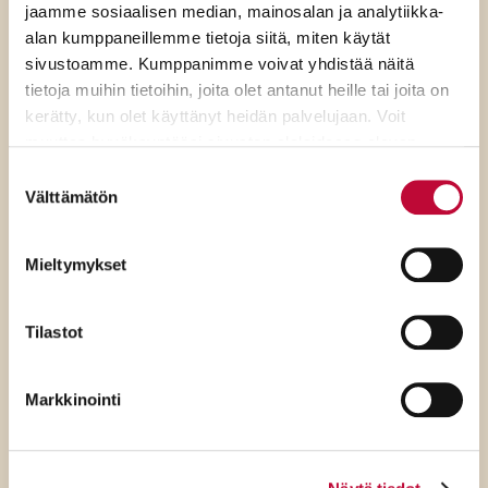
jaamme sosiaalisen median, mainosalan ja analytiikka-
alan kumppaneillemme tietoja siitä, miten käytät
sivustoamme. Kumppanimme voivat yhdistää näitä
tietoja muihin tietoihin, joita olet antanut heille tai joita on
kerätty, kun olet käyttänyt heidän palvelujaan. Voit
muuttaa hyväksyntääsi sivuston alalaidassa olevan
Evästeasetukset
- linkin kautta.
Suostumuksen
Välttämätön
valinta
7.8.2026
SDP:n Piritta Rantanen:
Mieltymykset
Sikaruton torjunnassa
ratkaisevat oikea tieto,
Tilastot
avoimuus ja selkeät ohjeet
Markkinointi