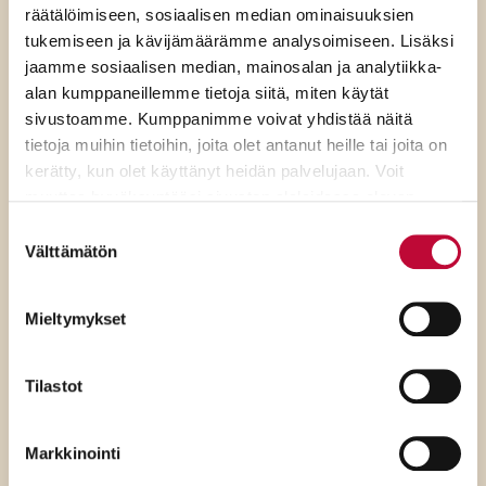
räätälöimiseen, sosiaalisen median ominaisuuksien
tukemiseen ja kävijämäärämme analysoimiseen. Lisäksi
jaamme sosiaalisen median, mainosalan ja analytiikka-
alan kumppaneillemme tietoja siitä, miten käytät
sivustoamme. Kumppanimme voivat yhdistää näitä
tietoja muihin tietoihin, joita olet antanut heille tai joita on
kerätty, kun olet käyttänyt heidän palvelujaan. Voit
muuttaa hyväksyntääsi sivuston alalaidassa olevan
Evästeasetukset
- linkin kautta.
Suostumuksen
Välttämätön
valinta
6.8.2026
Mieltymykset
SDP:n varapuheenjohtaja Niina
Tilastot
Malm: Rydman ylenkatsoo
tavallisia suomalaisia ja
Markkinointi
demokratiaa