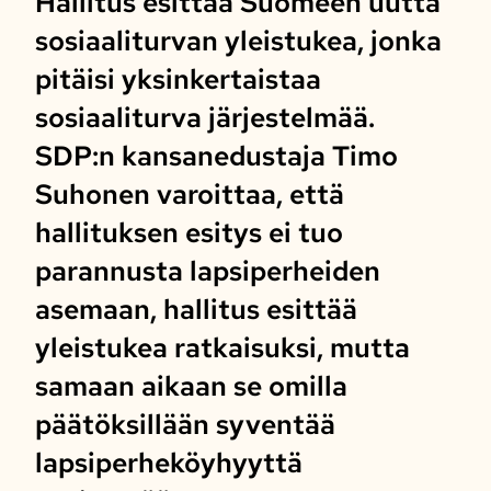
Hallitus esittää Suomeen uutta
sosiaaliturvan yleistukea, jonka
pitäisi yksinkertaistaa
sosiaaliturva järjestelmää.
SDP:n kansanedustaja Timo
Suhonen varoittaa, että
hallituksen esitys ei tuo
parannusta lapsiperheiden
asemaan, hallitus esittää
yleistukea ratkaisuksi, mutta
samaan aikaan se omilla
päätöksillään syventää
lapsiperheköyhyyttä