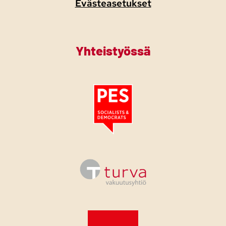
Evästeasetukset
Yhteistyössä
Tutustu PES:n periaatejulistukseen