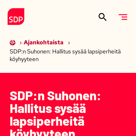
Siirry sisältöön
Etusivulle
Ajankohtaista
SDP:n Suhonen: Hallitus sysää lapsiperheitä
köyhyyteen
SDP:n Suhonen:
Hallitus sysää
lapsiperheitä
köyhyyteen