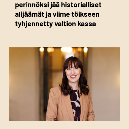
perinnöksi jää historialliset
alijäämät ja viime töikseen
tyhjennetty valtion kassa