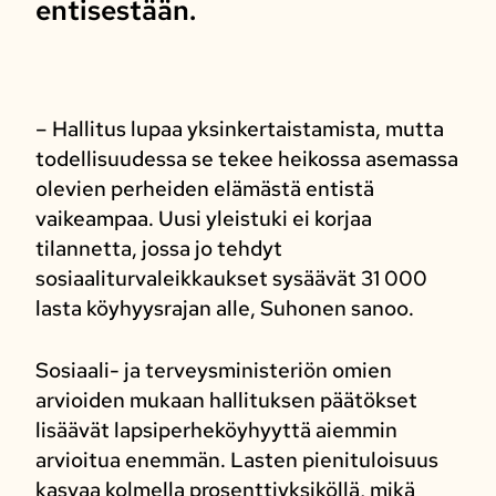
entisestään.
– Hallitus lupaa yksinkertaistamista, mutta
todellisuudessa se tekee heikossa asemassa
olevien perheiden elämästä entistä
vaikeampaa. Uusi yleistuki ei korjaa
tilannetta, jossa jo tehdyt
sosiaaliturvaleikkaukset sysäävät 31 000
lasta köyhyysrajan alle, Suhonen sanoo.
Sosiaali- ja terveysministeriön omien
arvioiden mukaan hallituksen päätökset
lisäävät lapsiperheköyhyyttä aiemmin
arvioitua enemmän. Lasten pienituloisuus
kasvaa kolmella prosenttiyksiköllä, mikä