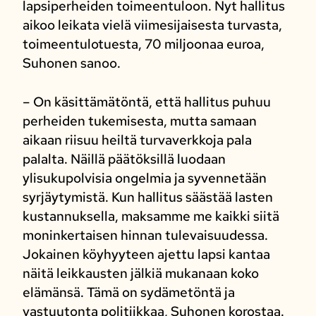
lapsiperheiden toimeentuloon. Nyt hallitus
aikoo leikata vielä viimesijaisesta turvasta,
toimeentulotuesta, 70 miljoonaa euroa,
Suhonen sanoo.
– On käsittämätöntä, että hallitus puhuu
perheiden tukemisesta, mutta samaan
aikaan riisuu heiltä turvaverkkoja pala
palalta. Näillä päätöksillä luodaan
ylisukupolvisia ongelmia ja syvennetään
syrjäytymistä. Kun hallitus säästää lasten
kustannuksella, maksamme me kaikki siitä
moninkertaisen hinnan tulevaisuudessa.
Jokainen köyhyyteen ajettu lapsi kantaa
näitä leikkausten jälkiä mukanaan koko
elämänsä. Tämä on sydämetöntä ja
vastuutonta politiikkaa, Suhonen korostaa.