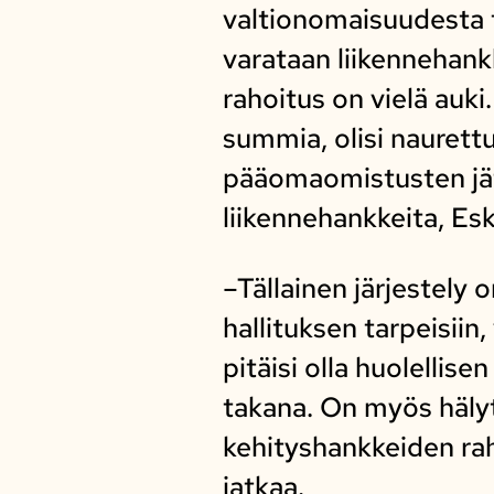
valtionomaisuudesta 
varataan liikennehankk
rahoitus on vielä auki.
summia, olisi naurettu
pääomaomistusten jät
liikennehankkeita, Es
–Tällainen järjestely
hallituksen tarpeisii
pitäisi olla huolellis
takana. On myös hälytt
kehityshankkeiden rah
jatkaa.