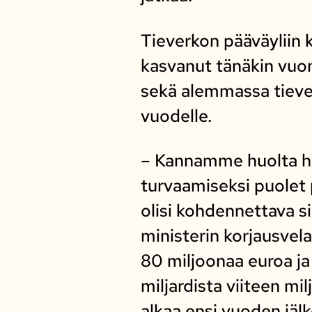
Tieverkon pääväyliin 
kasvanut tänäkin vuon
sekä alemmassa tiever
vuodelle.
– Kannamme huolta hu
turvaamiseksi puolet
olisi kohdennettava s
ministerin korjausvel
80 miljoonaa euroa ja
miljardista viiteen mi
alkaa ensi vuoden jäl