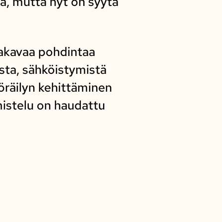
, mutta nyt on syytä
vakavaa pohdintaa
sta, sähköistymistä
öräilyn kehittäminen
mistelu on haudattu