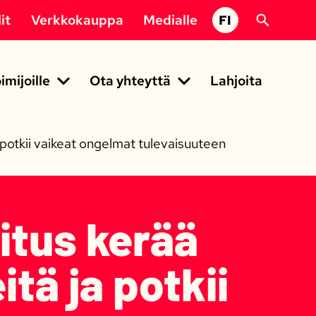
it
Verkkokauppa
Medialle
FI
imijoille
Ota yhteyttä
Lahjoita
a potkii vaikeat ongelmat tulevaisuuteen
itus kerää
itä ja potkii