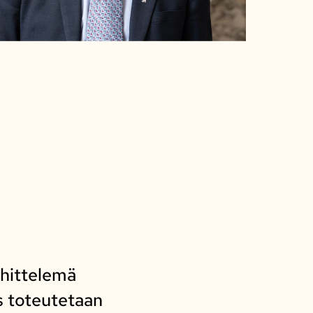
ehittelemä
s toteutetaan