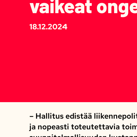
vaikeat ong
18.12.2024
– Hallitus edistää liikennepol
ja nopeasti toteutettavia toi