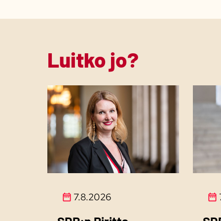
Luitko jo?
7.8.2026
SDP:n Piritta
SD