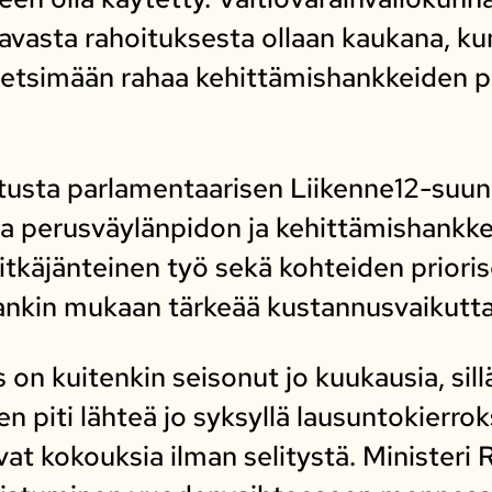
tavasta rahoituksesta ollaan kaukana, 
 etsimään rahaa kehittämishankkeiden p
llitusta parlamentaarisen Liikenne12-suu
ka perusväylänpidon ja kehittämishankk
itkäjänteinen työ sekä kohteiden prioris
nankin mukaan tärkeää kustannusvaikutt
s on kuitenkin seisonut jo kuukausia, sill
 piti lähteä jo syksyllä lausuntokierrok
vat kokouksia ilman selitystä. Ministeri