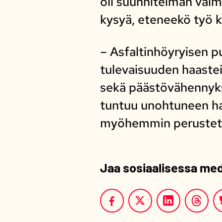
oli suunnitelman val
kysyä, eteneekö työ 
– Asfaltinhöyryisen p
tulevaisuuden haastei
sekä päästövähennyksi
tuntuu unohtuneen hal
myöhemmin perustetta
Jaa sosiaalisessa me