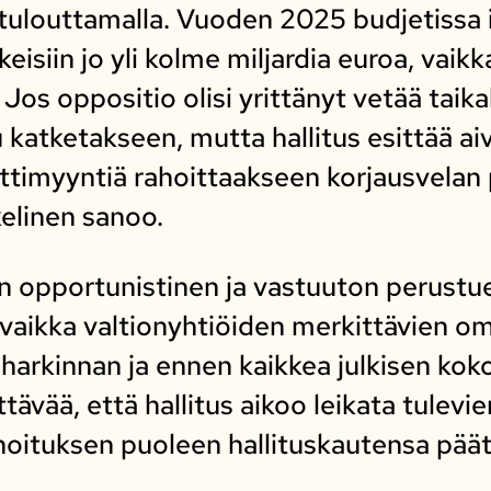
tulouttamalla. Vuoden 2025 budjetissa 
eisiin jo yli kolme miljardia euroa, vai
 Jos oppositio olisi yrittänyt vetää taika
 katketakseen, mutta hallitus esittää ai
timyyntiä rahoittaakseen korjausvelan 
kelinen sanoo.
 on opportunistinen ja vastuuton perustu
n, vaikka valtionyhtiöiden merkittävien
en harkinnan ja ennen kaikkea julkisen kok
ävää, että hallitus aikoo leikata tulevie
oituksen puoleen hallituskautensa päät