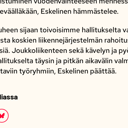
mistuminen vuodenvaihteeseen mennessä
keväälläkään, Eskelinen hämmästelee.
uheen sijaan toivoisimme hallitukselta 
sta koskien liikennejärjestelmän rahoitu
ä. Joukkoliikenteen sekä kävelyn ja py
litukselta täysin ja pitkän aikavälin val
viin työryhmiin, Eskelinen päättää.
diassa