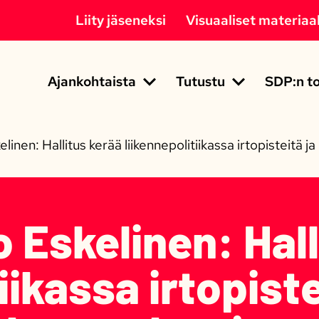
Liity jäseneksi
Visuaaliset materiaal
Ajankohtaista
Tutustu
SDP:n to
nen: Hallitus kerää liikennepolitiikassa irtopisteitä j
Eskelinen: Hall
iikassa irtopiste