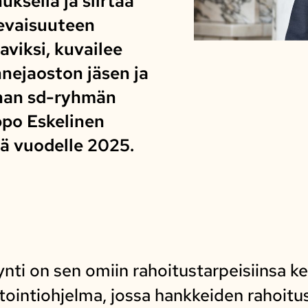
ksella ja siirtää
evaisuuteen
aviksi, kuvailee
nnejaoston jäsen ja
nnan sd-ryhmän
ppo Eskelinen
tä vuodelle 2025.
ynti on sen omiin rahoitustarpeisiinsa k
tointiohjelma, jossa hankkeiden rahoitu