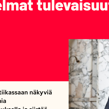
elmat tulevaisu
itiikassaan näkyviä
mia