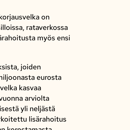
 korjausvelka on
lloissa, rataverkossa
ärahoitusta myös ensi
ista, joiden
miljoonasta eurosta
svelka kasvaa
vuonna arviolta
estä yli neljästä
rkoitettu lisärahoitus
nan korostamasta