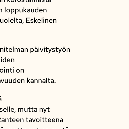
kun loppukauden
uolelta, Eskelinen
nnitelman päivitystyön
eiden
ointi on
avuuden kannalta.
ä
selle, mutta nyt
 Ranteen tavoitteena