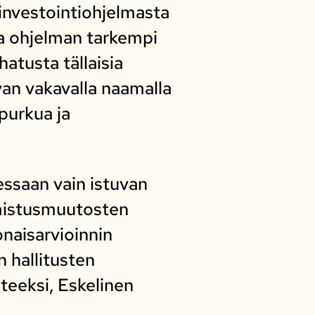
investointiohjelmasta
kka ohjelman tarkempi
hatusta tällaisia
van vakavalla naamalla
purkua ja
essaan vain istuvan
 omistusmuutosten
onaisarvioinnin
n hallitusten
teeksi, Eskelinen