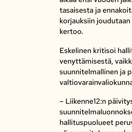
tasaisesta ja ennakoi
korjauksiin joudutaan
kertoo.
Eskelinen kritisoi ha
venyttämisestä, vaik
suunnitelmallinen ja p
valtiovarainvaliokun
– Liikenne12:n päivity
suunnitelmaluonnoksen
hallituspuolueet peru