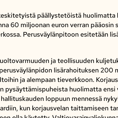
keskitetyistä päällystetöistä huolimatta
na 60 miljoonan euron verran pääosin si
kossa. Perusväylänpitoon esitetään lis
oltovarmuuden ja teollisuuden kuljetuks
 perusväylänpidon lisärahoituksen 200 
iltoihin ja alempaan tieverkkoon. Korjau
an pysäyttämispuheista huolimatta ensi 
 hallituskauden loppuun mennessä nykyis
ljardiin, kun korjausvelan taittamiseen ta
keen olla käytetty. Valtiovarainvaliokun