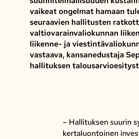
suunnitelmallisuuden kustannu
vaikeat ongelmat hamaan tul
seuraavien hallitusten ratkott
valtiovarainvaliokunnan liike
liikenne- ja viestintävalioku
vastaava, kansanedustaja Se
hallituksen talousarvioesitys
– Hallituksen suurin s
kertaluontoinen inves