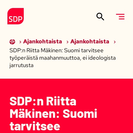
Siirry sisältöön
Etusivulle
Ajankohtaista
Ajankohtaista
SDP:n Riitta Mäkinen: Suomi tarvitsee
työperäistä maahanmuuttoa, ei ideologista
jarrutusta
SDP:n Riitta
Mäkinen: Suomi
tarvitsee