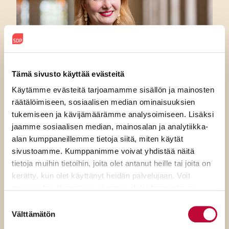
Tämä sivusto käyttää evästeitä
Käytämme evästeitä tarjoamamme sisällön ja mainosten
räätälöimiseen, sosiaalisen median ominaisuuksien
7.8.2026
tukemiseen ja kävijämäärämme analysoimiseen. Lisäksi
jaamme sosiaalisen median, mainosalan ja analytiikka-
SDP:n Piritta Rantanen:
alan kumppaneillemme tietoja siitä, miten käytät
Sikaruton torjunnassa
sivustoamme. Kumppanimme voivat yhdistää näitä
tietoja muihin tietoihin, joita olet antanut heille tai joita on
ratkaisevat oikea tieto,
kerätty, kun olet käyttänyt heidän palvelujaan. Voit
avoimuus ja selkeät ohjeet
muuttaa hyväksyntääsi sivuston alalaidassa olevan
Evästeasetukset
- linkin kautta.
Suostumuksen
Välttämätön
valinta