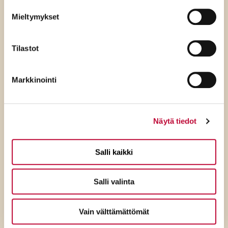
Mieltymykset
Tilastot
Markkinointi
Näytä tiedot
Salli kaikki
7.8.2026
SDP:n Tuppurainen:
Salli valinta
Kokoomuksen ylimielisyys
ulottuu jo ulko- ja
Vain välttämättömät