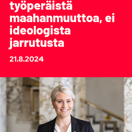
työperäistä
maahanmuuttoa, ei
ideologista
jarrutusta
21.8.2024