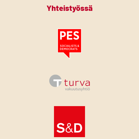
Yhteistyössä
Tutustu PES:n periaatejulistukseen