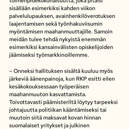
toimenpidekokonaisuutta, joka pitäisi
sisällään esimerkiksi kahden viikon
palvelulupauksen, avainhenkilöverotuksen
laajentamisen sekä työnhakuviisumin
myöntämisen maahanmuuttajille. Samoin
meidän tulee tehdä nykyistä enemmän
esimerkiksi kansainvälisten opiskelijoiden
jäämiseksi työmarkkinoillemme.
– Onneksi hallituksen sisältä kuuluu myös
järkeviä äänenpainoja, kun RKP esitti eilen
kesäkokouksessaan työperäisen
maahanmuuton kasvattamista.
Toivottavasti päämisteriltä löytyy tarpeeksi
johtajuutta politiikan kääntämiseksi tai
muutoin siitä maksavat kovan hinnan
suomalaiset yritykset ja julkinen