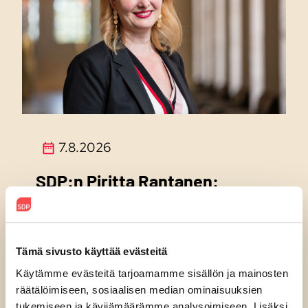
7.8.2026
SDP:n Piritta Rantanen:
Sikaruton torjunnassa
ratkaisevat oikea tieto,
avoimuus ja selkeät ohjeet
Tämä sivusto käyttää evästeitä
Käytämme evästeitä tarjoamamme sisällön ja mainosten
räätälöimiseen, sosiaalisen median ominaisuuksien
tukemiseen ja kävijämäärämme analysoimiseen. Lisäksi