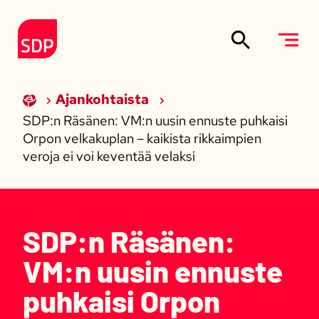
Siirry sisältöön
Etusivulle
Ajankohtaista
SDP:n Räsänen: VM:n uusin ennuste puhkaisi
Orpon velkakuplan – kaikista rikkaimpien
veroja ei voi keventää velaksi
SDP:n Räsänen:
VM:n uusin ennuste
puhkaisi Orpon