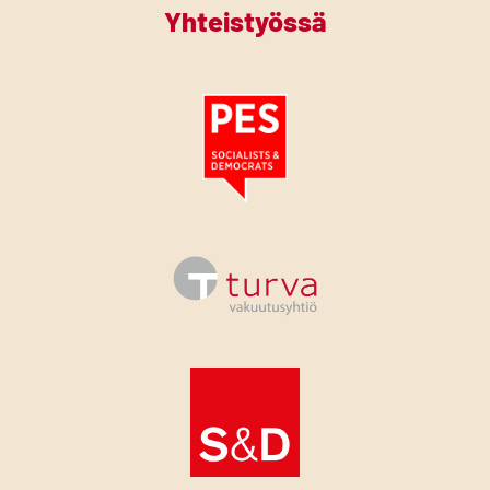
Yhteistyössä
Tutustu PES:n periaatejulistukseen