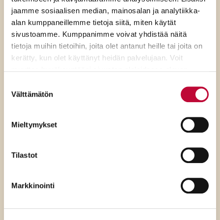
jaamme sosiaalisen median, mainosalan ja analytiikka-
alan kumppaneillemme tietoja siitä, miten käytät
sivustoamme. Kumppanimme voivat yhdistää näitä
tietoja muihin tietoihin, joita olet antanut heille tai joita on
kerätty, kun olet käyttänyt heidän palvelujaan. Voit
muuttaa hyväksyntääsi sivuston alalaidassa olevan
Evästeasetukset
- linkin kautta.
Suostumuksen
Välttämätön
valinta
Mieltymykset
7.8.2026
Tilastot
SDP:n Tuppurainen:
Kokoomuksen ylimielisyys
Markkinointi
ulottuu jo ulko- ja