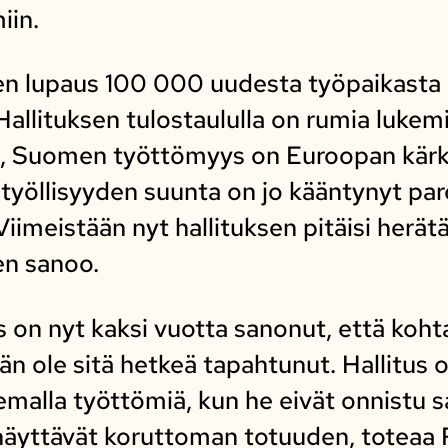
iin.
en lupaus 100 000 uudesta työpaikasta 
allituksen tulostaululla on rumia lukemi
, Suomen työttömyys on Euroopan kärki
a työllisyyden suunta on jo kääntynyt 
iimeistään nyt hallituksen pitäisi herätä
en sanoo.
 on nyt kaksi vuotta sanonut, että kohta
än ole sitä hetkeä tapahtunut. Hallitus o
malla työttömiä, kun he eivät onnistu s
t näyttävät koruttoman totuuden, toteaa