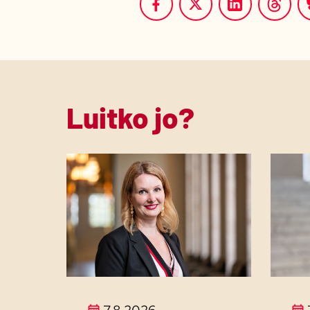
Luitko jo?