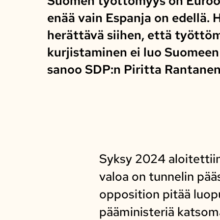
Suomen työttömyys on Euroop
enää vain Espanja on edellä. Ha
herättävä siihen, että tyött
kurjistaminen ei luo Suomeen 
sanoo SDP:n Piritta Rantanen
Syksy 2024 aloitettiin
valoa on tunnelin pääs
opposition pitää luo
pääministeriä katsoma