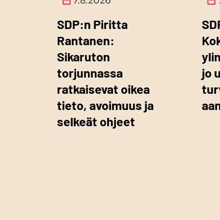
7.8.2026
SDP:n Piritta
SD
Rantanen:
Ko
Sikaruton
yli
torjunnassa
jo 
ratkaisevat oikea
tur
tieto, avoimuus ja
aa
selkeät ohjeet