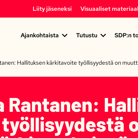
Liity jäseneksi
Visuaaliset materiaal
Ajankohtaista
Tutustu
SDP:n to
tanen: Hallituksen kärkitavoite työllisyydestä on muu
a Rantanen: Hal
 työllisyydestä 