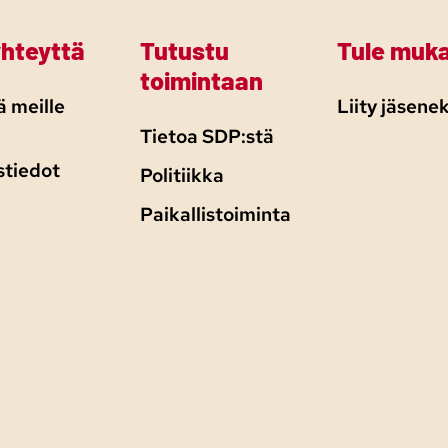
yhteyttä
Tutustu
Tule muk
toimintaan
 meille
Liity jäsenek
Tietoa SDP:stä
stiedot
Politiikka
Paikallistoiminta