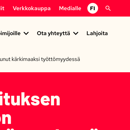
it
Verkkokauppa
Medialle
FI
imijoille
Ota yhteyttä
Lahjoita
ttunut kärkimaaksi työttömyydessä
lituksen
on