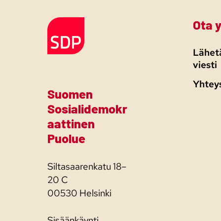
Ota 
Etusivulle
Lähetä
viesti
Yhtey
Suomen
Sosialidemokr
aattinen
Puolue
Siltasaarenkatu 18–
20 C
00530 Helsinki
Sisäänkäynti