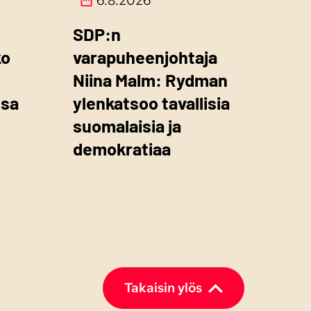
6.8.2026
SDP:n
ko
varapuheenjohtaja
Niina Malm: Rydman
ssa
ylenkatsoo tavallisia
suomalaisia ja
demokratiaa
Takaisin ylös