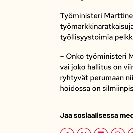
Työministeri Marttinen
työmarkkinaratkaisuja
työllisyystoimia pelkk
– Onko työministeri M
vai joko hallitus on 
ryhtyvät perumaan ni
hoidossa on silmiinpi
Jaa sosiaalisessa me