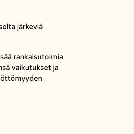
a
elta järkeviä
isää rankaisutoimia
nsä vaikutukset ja
työttömyyden