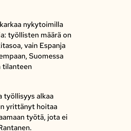
karkaa nykytoimilla
a: työllisten määrä on
tasoa, vain Espanja
parempaan, Suomessa
 tilanteen
 työllisyys alkaa
n yrittänyt hoitaa
aamaan työtä, jota ei
 Rantanen.