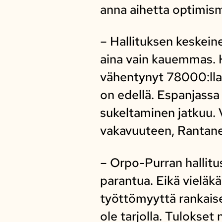
anna aihetta optimism
– Hallituksen keskein
aina vain kauemmas. H
vähentynyt 78000:lla
on edellä. Espanjass
sukeltaminen jatkuu. V
vakavuuteen, Rantan
– Orpo-Purran hallitus
parantua. Eikä vieläkä
työttömyyttä rankaise
ole tarjolla. Tulokse