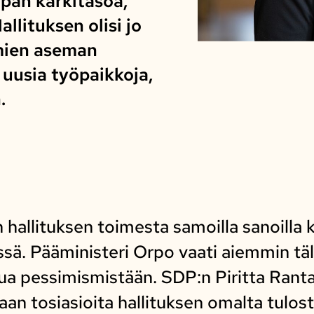
an kärkitasoa,
llituksen olisi jo
ömien aseman
uusia työpaikkoja,
.
 hallituksen toimesta samoilla sanoilla 
sä. Pääministeri Orpo vaati aiemmin tällä
pua pessimismistään. SDP:n Piritta Rant
an tosiasioita hallituksen omalta tulost