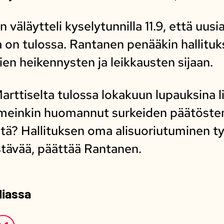
 väläytteli kyselytunnilla 11.9, että uusi
 on tulossa. Rantanen penääkin hallituks
ien heikennysten ja leikkausten sijaan.
arttiselta tulossa lokakuun lupauksina l
viimeinkin huomannut surkeiden päätöste
itä? Hallituksen oma alisuoriutuminen 
stävää, päättää Rantanen.
diassa