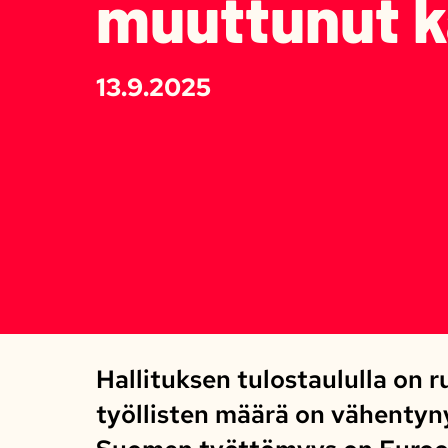
muuttunut k
13.9.2025
Hallituksen tulostaululla on 
työllisten määrä on vähentyn