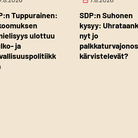
7.8.2026
7.8.2026
P:n Tuppurainen:
SDP:n Suhonen
koomuksen
kysyy: Uhrataan
mielisyys ulottuu
nyt jo
ulko- ja
palkkaturvajono
vallisuuspolitiikk
kärvistelevät?
n