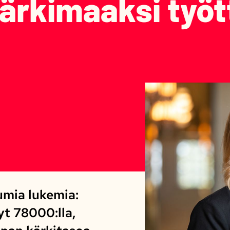
ärkimaaksi työ
rumia lukemia:
yt 78000:lla,