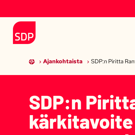
Siirry sisältöön
Etusivulle
Ajankohtaista
SDP:n Piritta Ran
SDP:n Piritt
kärkitavoite