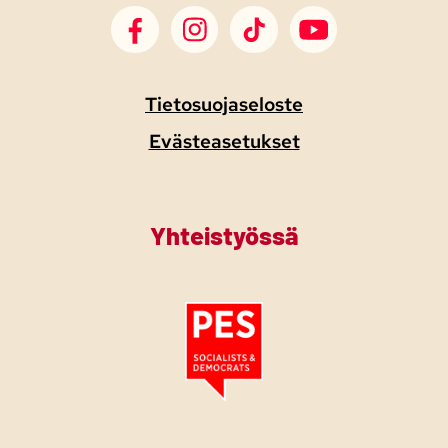
SDP Facebook
SDP Instagram
SDP TikTok
SDP Youtube
Tietosuojaseloste
Evästeasetukset
Yhteistyössä
Tutustu PES:n periaatejulistukseen