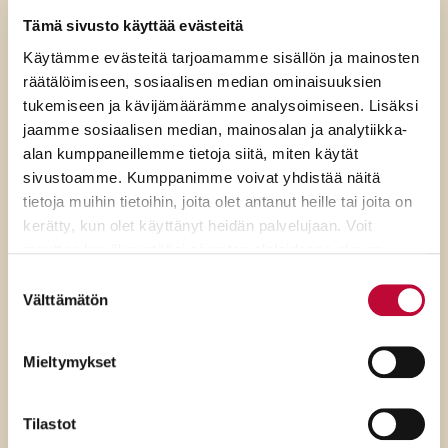
SDP:n Piritta Rantanen:
Tämä sivusto käyttää evästeitä
Käytämme evästeitä tarjoamamme sisällön ja mainosten
Sikaruton torjunnassa
räätälöimiseen, sosiaalisen median ominaisuuksien
ratkaisevat oikea tieto,
tukemiseen ja kävijämäärämme analysoimiseen. Lisäksi
avoimuus ja selkeät ohjeet
jaamme sosiaalisen median, mainosalan ja analytiikka-
alan kumppaneillemme tietoja siitä, miten käytät
sivustoamme. Kumppanimme voivat yhdistää näitä
tietoja muihin tietoihin, joita olet antanut heille tai joita on
kerätty, kun olet käyttänyt heidän palvelujaan. Voit
muuttaa hyväksyntääsi sivuston alalaidassa olevan
Evästeasetukset
- linkin kautta.
Suostumuksen
Välttämätön
valinta
Mieltymykset
Tilastot