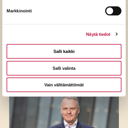
Markkinointi
7.8.2026
SDP:n Tuppurainen:
Näytä tiedot
Kokoomuksen ylimielisyys
ulottuu jo ulko- ja
Salli kaikki
turvallisuuspolitiikkaan
Salli valinta
Vain välttämättömät