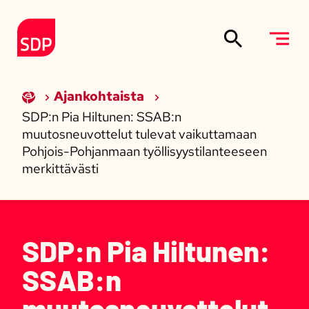
Siirry sisältöön
Etusivulle
Ajankohtaista
SDP:n Pia Hiltunen: SSAB:n
muutosneuvottelut tulevat vaikuttamaan
Pohjois-Pohjanmaan työllisyystilanteeseen
merkittävästi
SDP:n Pia Hiltunen:
SSAB:n
muutosneuvottelut