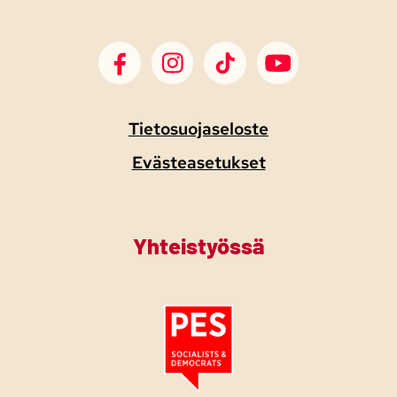
SDP Facebook
SDP Instagram
SDP TikTok
SDP Youtube
Tietosuojaseloste
Evästeasetukset
Yhteistyössä
Tutustu PES:n periaatejulistukseen