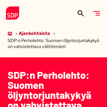
Siirry sisältöön
Etusivulle
Ajankohtaista
SDP:n Perholehto: Suomen öljyntorjuntakykyä
on vahvistettava välittömästi
SDP:n Perholehto:
Suomen
öljyntorjuntakykyä
on vahvistettava