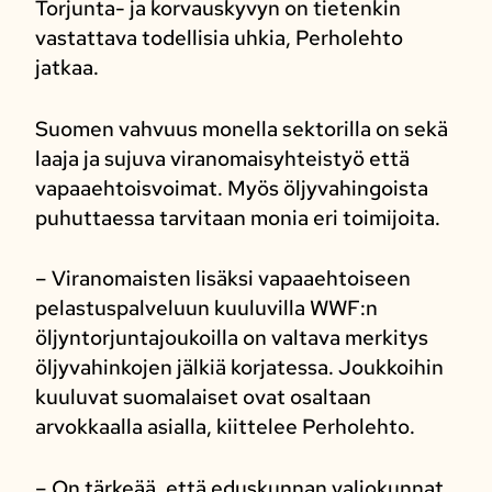
Torjunta- ja korvauskyvyn on tietenkin
vastattava todellisia uhkia, Perholehto
jatkaa.
Suomen vahvuus monella sektorilla on sekä
laaja ja sujuva viranomaisyhteistyö että
vapaaehtoisvoimat. Myös öljyvahingoista
puhuttaessa tarvitaan monia eri toimijoita.
– Viranomaisten lisäksi vapaaehtoiseen
pelastuspalveluun kuuluvilla WWF:n
öljyntorjuntajoukoilla on valtava merkitys
öljyvahinkojen jälkiä korjatessa. Joukkoihin
kuuluvat suomalaiset ovat osaltaan
arvokkaalla asialla, kiittelee Perholehto.
– On tärkeää, että eduskunnan valiokunnat