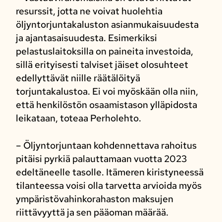
resurssit, jotta ne voivat huolehtia
öljyntorjuntakaluston asianmukaisuudesta
ja ajantasaisuudesta. Esimerkiksi
pelastuslaitoksilla on paineita investoida,
sillä erityisesti talviset jäiset olosuhteet
edellyttävät niille räätälöityä
torjuntakalustoa. Ei voi myöskään olla niin,
että henkilöstön osaamistason ylläpidosta
leikataan, toteaa Perholehto.
– Öljyntorjuntaan kohdennettava rahoitus
pitäisi pyrkiä palauttamaan vuotta 2023
edeltäneelle tasolle. Itämeren kiristyneessä
tilanteessa voisi olla tarvetta arvioida myös
ympäristövahinkorahaston maksujen
riittävyyttä ja sen pääoman määrää.