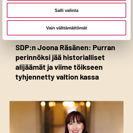
Salli valinta
Vain välttämättömät
4.8.2026
SDP:n Joona Räsänen: Purran
perinnöksi jää historialliset
alijäämät ja viime töikseen
tyhjennetty valtion kassa