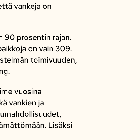
että vankeja on
n 90 prosentin rajan.
paikkoja on vain 309.
estelmän toimivuuden,
ng.
Viime vuosina
kä vankien ja
elumahdollisuudet,
ttämättömään. Lisäksi