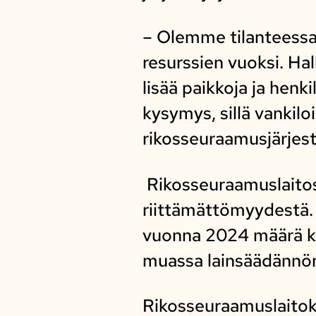
– Olemme tilanteessa,
resurssien vuoksi. Hal
lisää paikkoja ja hen
kysymys, sillä vankilo
rikosseuraamusjärjest
Rikosseuraamuslaitos 
riittämättömyydestä. 
vuonna 2024 määrä ka
muassa lainsäädännön
Rikosseuraamuslaitok