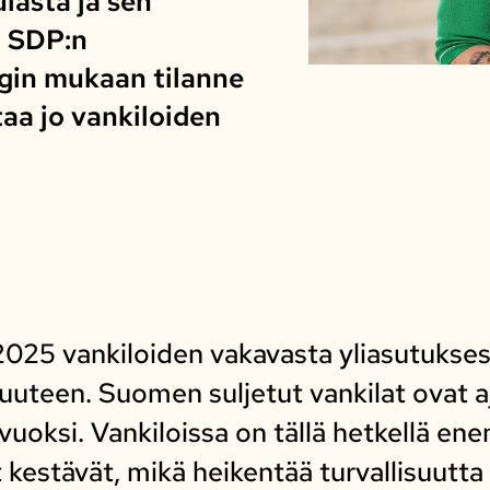
lasta ja sen
. SDP:n
gin mukaan tilanne
taa jo vankiloiden
2025 vankiloiden vakavasta yliasutukses
suuteen. Suomen suljetut vankilat ovat aj
vuoksi. Vankiloissa on tällä hetkellä e
sit kestävät, mikä heikentää turvallisuutt