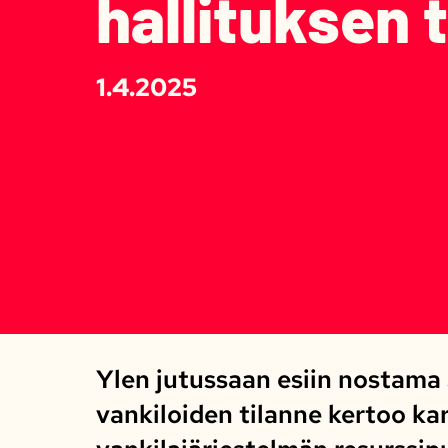
hallituksen 
1.4.2025
Ylen jutussaan esiin nostam
vankiloiden tilanne kertoo ka