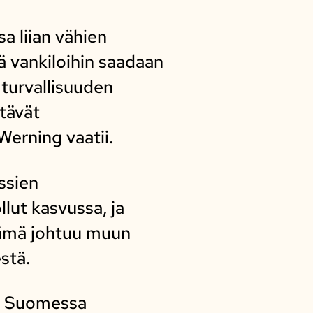
a liian vähien
tä vankiloihin saadaan
 turvallisuuden
ntävät
Werning vaatii.
ssien
lut kasvussa, ja
Tämä johtuu muun
stä.
in Suomessa