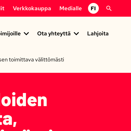
it
Verkkokauppa
Medialle
FI
imijoille
Ota yhteyttä
Lahjoita
sen toimittava välittömästi
loiden
ta,