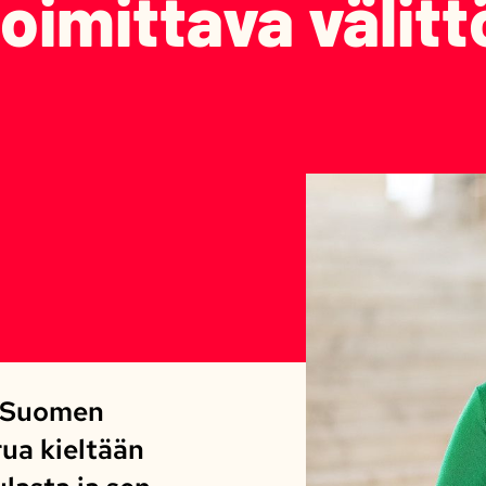
toimittava välit
a Suomen
rua kieltään