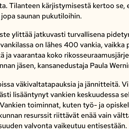
a. Tilanteen kärjistymisestä kertoo se, 
 jopa saunan pukutiloihin.
te ylittää jatkuvasti turvallisena pidety
 vankilassa on lähes 400 vankia, vaikka 
 ja vaarantaa koko rikosseuraamusjärj
unnan jäsen, kansanedustaja Paula Werni
oissa väkivaltatapauksia ja jännitteitä. 
västi lisääntynyt vankien keskuudessa se
. Vankien toiminnat, kuten työ- ja opisk
ökunnan resurssit riittävät enää vain väl
lisuuden valvonta vaikeutuu entisestään.