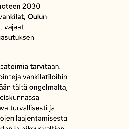
 vuoteen 2030
ankilat, Oulun
t vajaat
liasutuksen
isätoimia tarvitaan.
inteja vankilatiloihin
ään tältä ongelmalta,
hteiskunnassa
 turvallisesti ja
ilojen laajentamisesta
uden ja oikeusvaltion