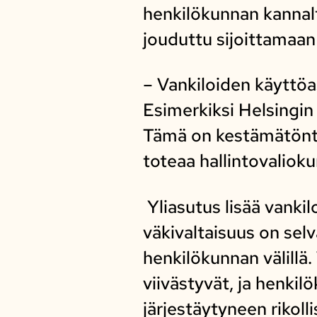
henkilökunnan kannalt
jouduttu sijoittamaan
– Vankiloiden käyttöas
Esimerkiksi Helsingin
Tämä on kestämätöntä
toteaa hallintovaliok
Yliasutus lisää vankil
väkivaltaisuus on sel
henkilökunnan välillä
viivästyvät, ja henkil
järjestäytyneen rikol