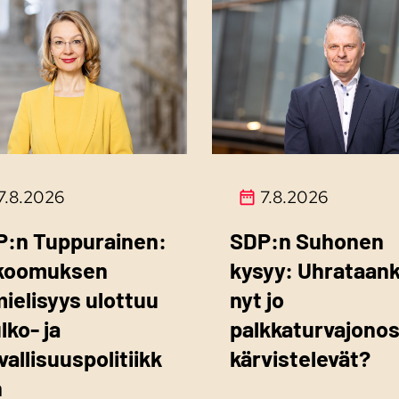
7.8.2026
7.8.2026
P:n Tuppurainen:
SDP:n Suhonen
koomuksen
kysyy: Uhrataan
mielisyys ulottuu
nyt jo
ulko- ja
palkkaturvajono
vallisuuspolitiikk
kärvistelevät?
n