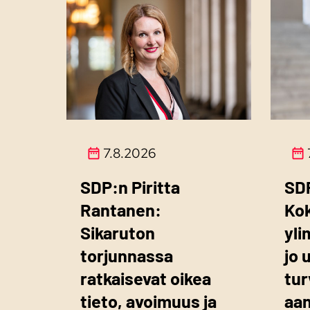
7.8.2026
SDP:n Piritta
SD
Rantanen:
Ko
Sikaruton
yli
torjunnassa
jo 
ratkaisevat oikea
tur
tieto, avoimuus ja
aa