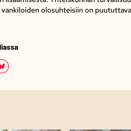
vankiloiden olosuhteisiin on puututtava
diassa