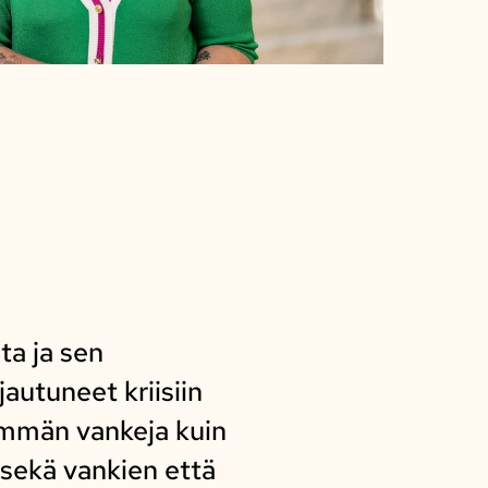
ta ja sen
autuneet kriisiin
nemmän vankeja kuin
a sekä vankien että