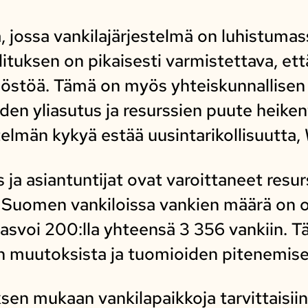
 jossa vankilajärjestelmä on luhistumass
lituksen on pikaisesti varmistettava, et
kilöstöä. Tämä on myös yhteiskunnallisen
iden yliasutus ja resurssien puute heike
elmän kykyä estää uusintarikollisuutta, 
ja asiantuntijat ovat varoittaneet resur
Suomen vankiloissa vankien määrä on ol
svoi 200:lla yhteensä 3 356 vankiin. 
 muutoksista ja tuomioiden pitenemise
sen mukaan vankilapaikkoja tarvittaisi