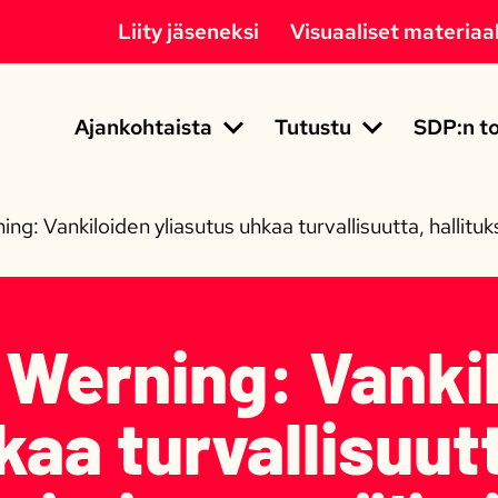
Liity jäseneksi
Visuaaliset materiaal
Ajankohtaista
Tutustu
SDP:n to
g: Vankiloiden yliasutus uhkaa turvallisuutta, hallituk
 Werning: Vanki
kaa turvallisuut