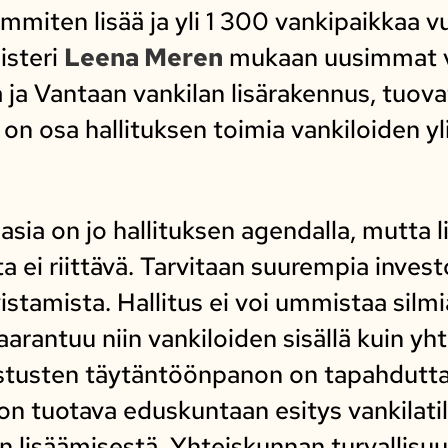
mmiten lisää ja yli 1 300 vankipaikkaa
isteri
Leena Meren
mukaan uusimmat v
a ja Vantaan vankilan lisärakennus, tuova
 on osa hallituksen toimia vankiloiden y
asia on jo hallituksen agendalla, mutta l
 ei riittävä. Tarvitaan suurempia investo
istamista. Hallitus ei voi ummistaa silmi
aarantuu niin vankiloiden sisällä kuin y
tusten täytäntöönpanon on tapahduttava
n on tuotava eduskuntaan esitys vankilat
en lisäämisestä. Yhteiskunnan turvallisu