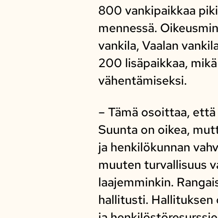
800 vankipaikkaa piki
mennessä. Oikeusmin
vankila, Vaalan vankil
200 lisäpaikkaa, mikä
vähentämiseksi.
– Tämä osoittaa, että 
Suunta on oikea, mutta
ja henkilökunnan vahv
muuten turvallisuus v
laajemminkin. Rangais
hallitusti. Hallitukse
ja henkilöstöresurssi