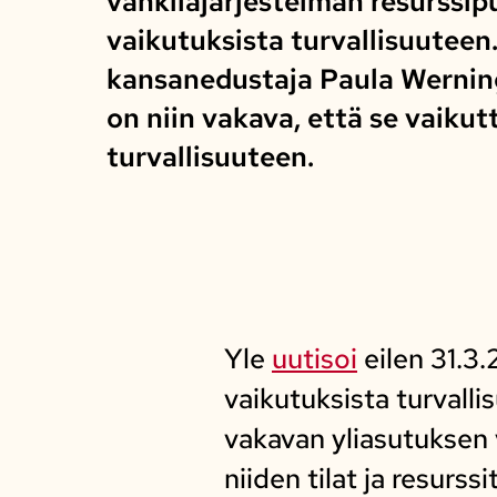
vankilajärjestelmän resurssipu
vaikutuksista turvallisuuteen
kansanedustaja Paula Wernin
on niin vakava, että se vaikut
turvallisuuteen.
Yle
uutisoi
eilen 31.3.
vaikutuksista turvalli
vakavan yliasutuksen 
niiden tilat ja resurs