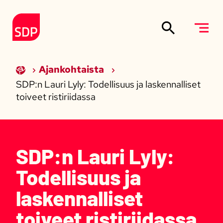
Siirry sisältöön
Etusivulle
Ajankohtaista
SDP:n Lauri Lyly: Todellisuus ja laskennalliset
toiveet ristiriidassa
SDP:n Lauri Lyly:
Todellisuus ja
laskennalliset
toiveet ristiriidassa