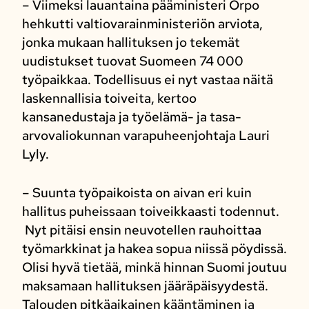
– Viimeksi lauantaina pääministeri Orpo
hehkutti valtiovarainministeriön arviota,
jonka mukaan hallituksen jo tekemät
uudistukset tuovat Suomeen 74 000
työpaikkaa. Todellisuus ei nyt vastaa näitä
laskennallisia toiveita, kertoo
kansanedustaja ja työelämä- ja tasa-
arvovaliokunnan varapuheenjohtaja Lauri
Lyly.
– Suunta työpaikoista on aivan eri kuin
hallitus puheissaan toiveikkaasti todennut.
Nyt pitäisi ensin neuvotellen rauhoittaa
työmarkkinat ja hakea sopua niissä pöydissä.
Olisi hyvä tietää, minkä hinnan Suomi joutuu
maksamaan hallituksen jääräpäisyydestä.
Talouden pitkäaikainen kääntäminen ja