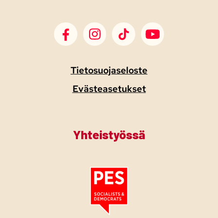
SDP Facebook
SDP Instagram
SDP TikTok
SDP Youtube
Tietosuojaseloste
Evästeasetukset
Yhteistyössä
Tutustu PES:n periaatejulistukseen