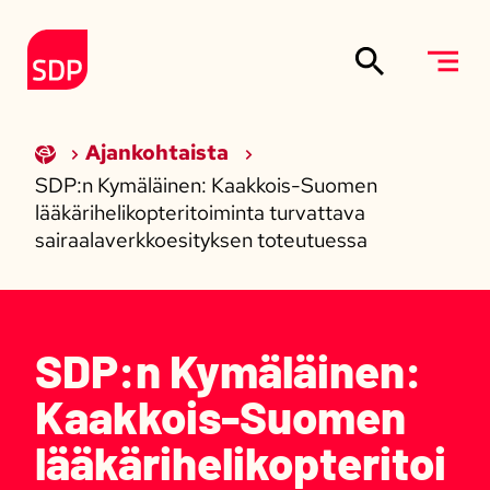
Siirry sisältöön
Etusivulle
Ajankohtaista
SDP:n Kymäläinen: Kaakkois-Suomen
lääkärihelikopteritoiminta turvattava
sairaalaverkkoesityksen toteutuessa
SDP:n Kymäläinen:
Kaakkois-Suomen
lääkärihelikopteritoi