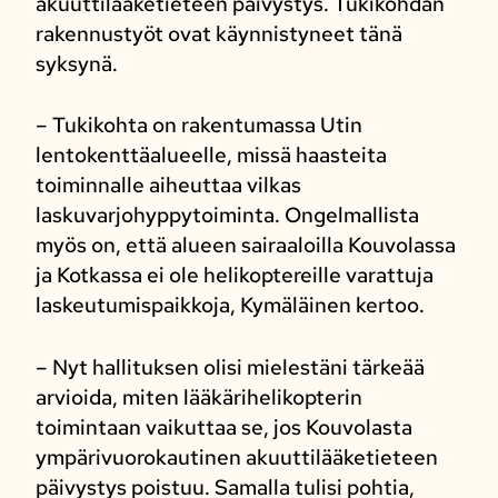
akuuttilääketieteen päivystys. Tukikohdan
rakennustyöt ovat käynnistyneet tänä
syksynä.
– Tukikohta on rakentumassa Utin
lentokenttäalueelle, missä haasteita
toiminnalle aiheuttaa vilkas
laskuvarjohyppytoiminta. Ongelmallista
myös on, että alueen sairaaloilla Kouvolassa
ja Kotkassa ei ole helikoptereille varattuja
laskeutumispaikkoja, Kymäläinen kertoo.
– Nyt hallituksen olisi mielestäni tärkeää
arvioida, miten lääkärihelikopterin
toimintaan vaikuttaa se, jos Kouvolasta
ympärivuorokautinen akuuttilääketieteen
päivystys poistuu. Samalla tulisi pohtia,