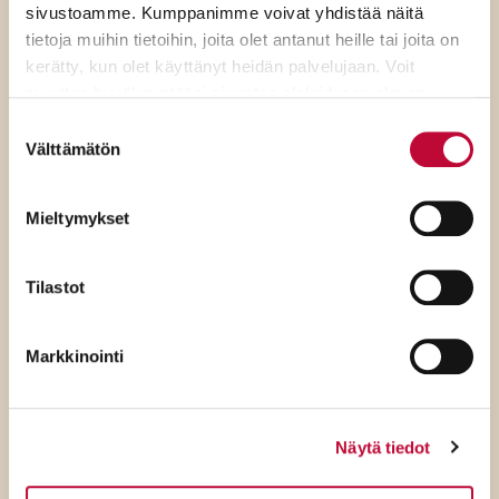
sivustoamme. Kumppanimme voivat yhdistää näitä
tietoja muihin tietoihin, joita olet antanut heille tai joita on
kerätty, kun olet käyttänyt heidän palvelujaan. Voit
muuttaa hyväksyntääsi sivuston alalaidassa olevan
7.8.2026
Evästeasetukset
- linkin kautta.
Suostumuksen
Välttämätön
valinta
SDP:n Piritta Rantanen:
Sikaruton torjunnassa
Mieltymykset
ratkaisevat oikea tieto,
avoimuus ja selkeät ohjeet
Tilastot
Markkinointi
Näytä tiedot