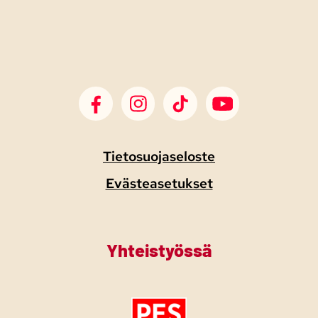
SDP Facebook
SDP Instagram
SDP TikTok
SDP Youtube
Tietosuojaseloste
Evästeasetukset
Yhteistyössä
Tutustu PES:n periaatejulistukseen