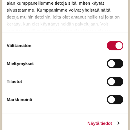
alan kumppaneillemme tietoja siitä, miten käytät
sivustoamme. Kumppanimme voivat yhdistää näitä
tietoja muihin tietoihin, joita olet antanut heille tai joita on
kerätty, kun olet käyttänyt heidän palvelujaan. Voit
muuttaa hyväksyntääsi sivuston alalaidassa olevan
Evästeasetukset
- linkin kautta.
Suostumuksen
7.8.2026
Välttämätön
valinta
SDP:n Piritta Rantanen:
Mieltymykset
Sikaruton torjunnassa
ratkaisevat oikea tieto,
Tilastot
avoimuus ja selkeät ohjeet
Markkinointi
Näytä tiedot