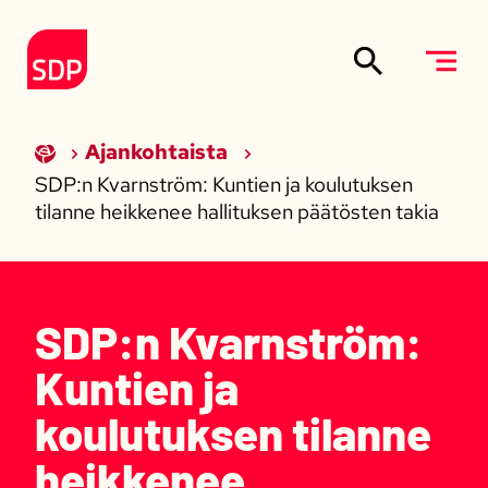
Siirry sisältöön
Etusivulle
Ajankohtaista
SDP:n Kvarnström: Kuntien ja koulutuksen
tilanne heikkenee hallituksen päätösten takia
SDP:n Kvarnström:
Kuntien ja
koulutuksen tilanne
heikkenee