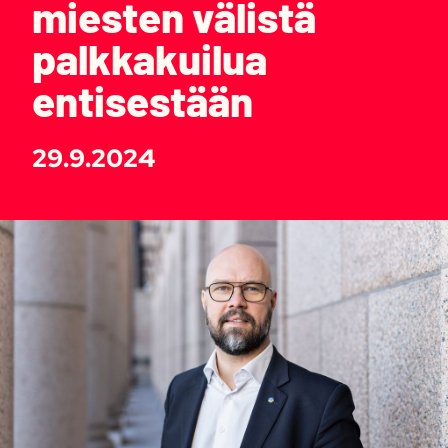
miesten välistä
palkkakuilua
entisestään
29.9.2024