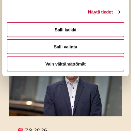
ulottuu jo ulko- ja
Näytä tiedot
turvallisuuspolitiikkaan
Salli kaikki
Salli valinta
Vain välttämättömät
7.8.2026