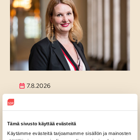
7.8.2026
SDP:n Piritta Rantanen:
Sikaruton torjunnassa
ratkaisevat oikea tieto,
Tämä sivusto käyttää evästeitä
avoimuus ja selkeät ohjeet
Käytämme evästeitä tarjoamamme sisällön ja mainosten