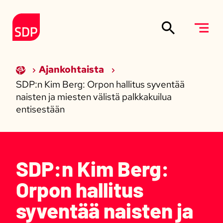
Siirry sisältöön
Etusivulle
Ajankohtaista
SDP:n Kim Berg: Orpon hallitus syventää
naisten ja miesten välistä palkkakuilua
entisestään
SDP:n Kim Berg:
Orpon hallitus
syventää naisten ja