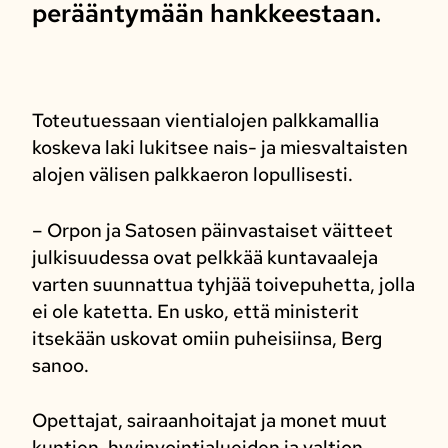
perääntymään hankkeestaan.
Toteutuessaan vientialojen palkkamallia
koskeva laki lukitsee nais- ja miesvaltaisten
alojen välisen palkkaeron lopullisesti.
– Orpon ja Satosen päinvastaiset väitteet
julkisuudessa ovat pelkkää kuntavaaleja
varten suunnattua tyhjää toivepuhetta, jolla
ei ole katetta. En usko, että ministerit
itsekään uskovat omiin puheisiinsa, Berg
sanoo.
Opettajat, sairaanhoitajat ja monet muut
kuntien, hyvinvointialueiden ja valtion