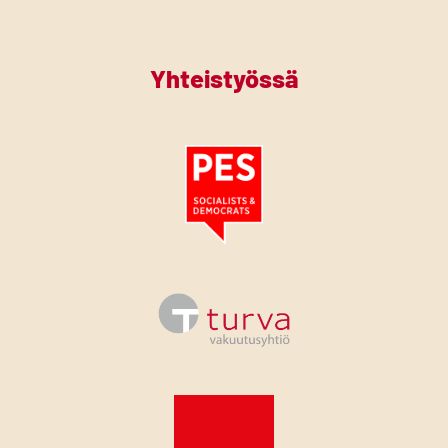
Yhteistyössä
Tutustu PES:n periaatejulistukseen