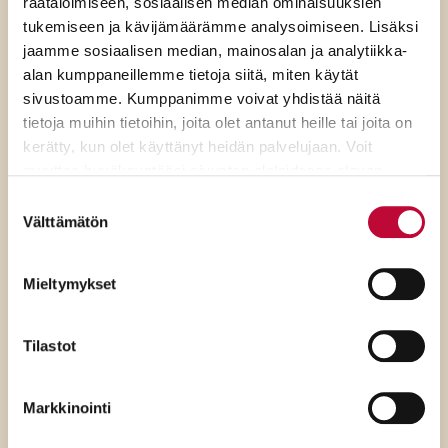
räätälöimiseen, sosiaalisen median ominaisuuksien
tukemiseen ja kävijämäärämme analysoimiseen. Lisäksi
jaamme sosiaalisen median, mainosalan ja analytiikka-
alan kumppaneillemme tietoja siitä, miten käytät
sivustoamme. Kumppanimme voivat yhdistää näitä
tietoja muihin tietoihin, joita olet antanut heille tai joita on
kerätty, kun olet käyttänyt heidän palvelujaan. Voit
muuttaa hyväksyntääsi sivuston alalaidassa olevan
Evästeasetukset
- linkin kautta.
Suostumuksen
Välttämätön
valinta
Mieltymykset
Tilastot
7.8.2026
SDP:n Tuppurainen:
Markkinointi
Kokoomuksen ylimielisyys