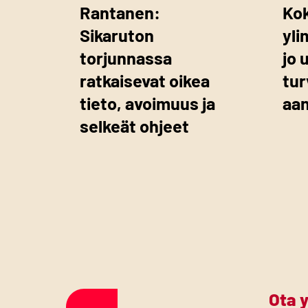
Rantanen:
Ko
Sikaruton
yli
torjunnassa
jo 
ratkaisevat oikea
tur
tieto, avoimuus ja
aa
selkeät ohjeet
Ota 
Etusivulle