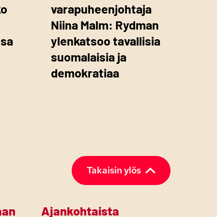
ko
varapuheenjohtaja
Niina Malm: Rydman
ssa
ylenkatsoo tavallisia
suomalaisia ja
demokratiaa
Takaisin ylös
aan
Ajankohtaista