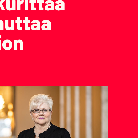
kurittaa
omuttaa
ion