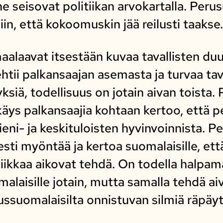
he seisovat politiikan arvokartalla. Peru
iin, että kokoomuskin jää reilusti taakse.
alaavat itsestään kuvaa tavallisten du
htii palkansaajan asemasta ja turvaa ta
siä, todellisuus on jotain aivan toista.
ys palkansaajia kohtaan kertoo, että p
ieni- ja keskituloisten hyvinvoinnista. 
sti myöntää ja kertoa suomalaisille, että
tiikkaa aikovat tehdä. On todella halpam
malaisille jotain, mutta samalla tehdä ai
ussuomalaisilta onnistuvan silmiä räpäy