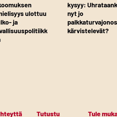
koomuksen
kysyy: Uhrataan
mielisyys ulottuu
nyt jo
ulko- ja
palkkaturvajono
vallisuuspolitiikk
kärvistelevät?
n
yhteyttä
Tutustu
Tule muk