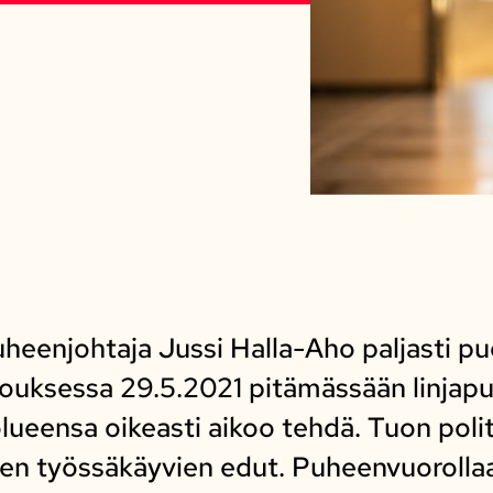
heenjohtaja Jussi Halla-Aho paljasti p
ouksessa 29.5.2021 pitämässään linjapuh
lueensa oikeasti aikoo tehdä. Tuon polit
ten työssäkäyvien edut. Puheenvuorollaa