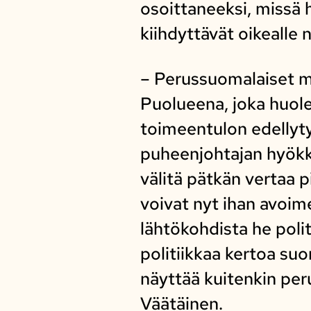
osoittaneeksi, missä 
kiihdyttävät oikealle n
– Perussuomalaiset ma
Puolueena, joka huole
toimeentulon edellytyk
puheenjohtajan hyökkä
välitä pätkän vertaa p
voivat nyt ihan avoime
lähtökohdista he poli
politiikkaa kertoa suo
näyttää kuitenkin per
Väätäinen.