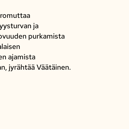
a romuttaa
yysturvan ja
tovuuden purkamista
alaisen
ien ajamista
n, jyrähtää Väätäinen.