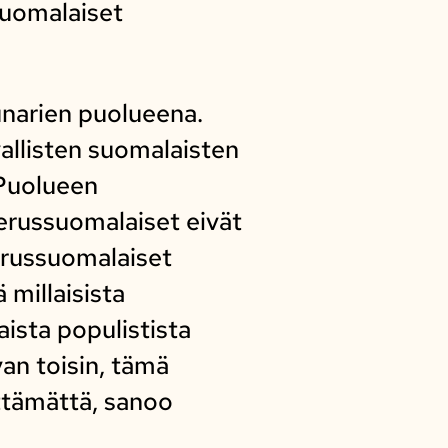
suomalaiset
unarien puolueena.
vallisten suomalaisten
 Puolueen
erussuomalaiset eivät
Perussuomalaiset
 millaisista
aista populistista
van toisin, tämä
ttämättä, sanoo