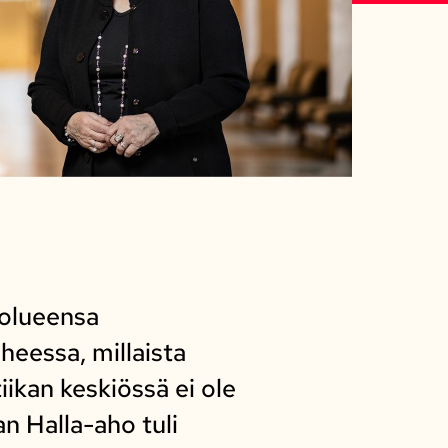
uolueensa
eessa, millaista
iikan keskiössä ei ole
n Halla-aho tuli