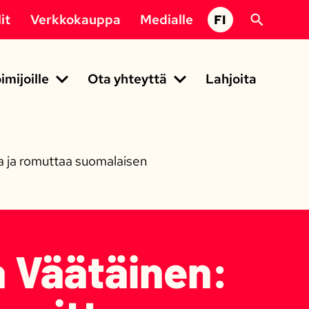
it
Verkkokauppa
Medialle
FI
imijoille
Ota yhteyttä
Lahjoita
ia ja romuttaa suomalaisen
 Väätäinen: