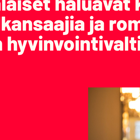
aiset haluavat 
alkansaajia ja r
hyvinvointivalt