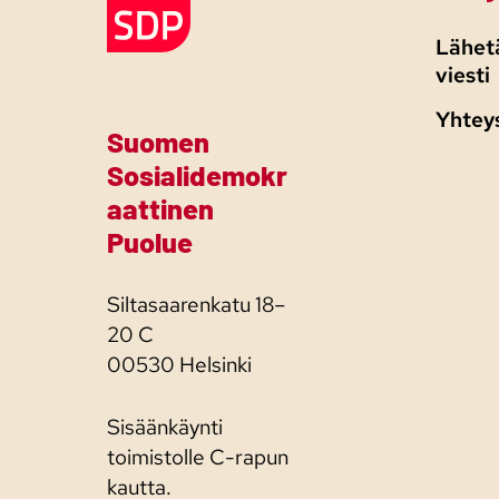
Lähetä
viesti
Yhtey
Suomen
Sosialidemokr
aattinen
Puolue
Siltasaarenkatu 18–
20 C
00530 Helsinki
Sisäänkäynti
toimistolle C-rapun
kautta.