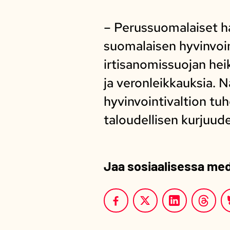
– Perussuomalaiset hal
suomalaisen hyvinvoin
irtisanomissuojan he
ja veronleikkauksia. 
hyvinvointivaltion tuh
taloudellisen kurjuud
Jaa sosiaalisessa me