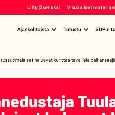
Liity jäseneksi
Visuaaliset materiaal
Ajankohtaista
Tutustu
SDP:n to
ussuomalaiset haluavat kurittaa tavallisia palkansaaj
nedustaja Tuula