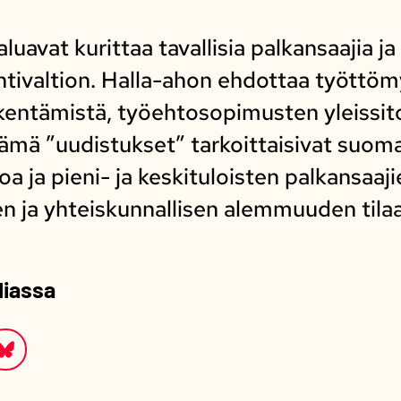
uavat kurittaa tavallisia palkansaajia j
tivaltion. Halla-ahon ehdottaa työttöm
ikentämistä, työehtosopimusten yleissi
Nämä ”uudistukset” tarkoittaisivat suom
oa ja pieni- ja keskituloisten palkansaaj
en ja yhteiskunnallisen alemmuuden tilaa
diassa