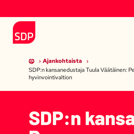
Siirry sisältöön
Etusivulle
Ajankohtaista
SDP:n kansanedustaja Tuula Väätäinen: Per
hyvinvointivaltion
SDP:n kansa