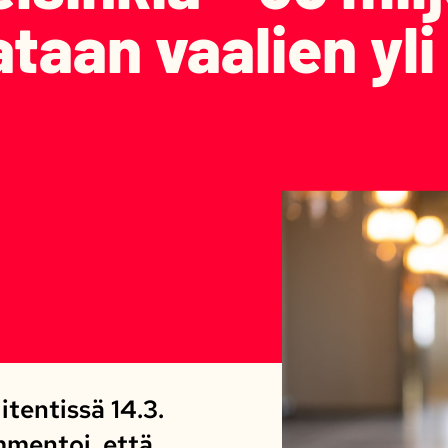
ataan vaalien yli
tentissä 14.3.
mmentoi, että