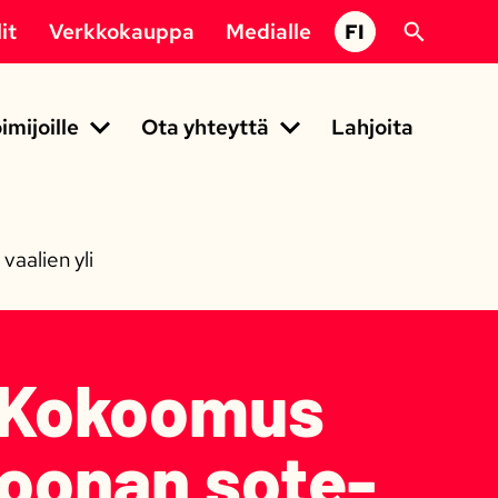
it
Verkkokauppa
Medialle
FI
imijoille
Ota yhteyttä
Lahjoita
aalien yli
: Kokoomus
joonan sote-