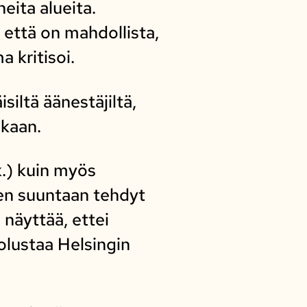
eita alueita.
a että on mahdollista,
 kritisoi.
siltä äänestäjiltä,
ikaan.
k.) kuin myös
en suuntaan tehdyt
 näyttää, ettei
olustaa Helsingin