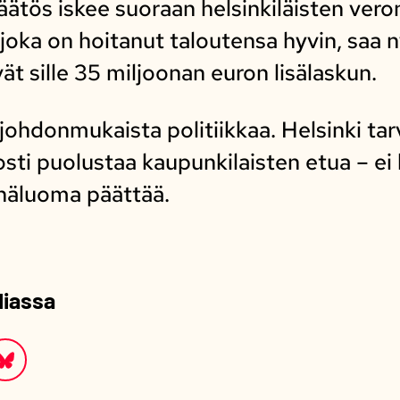
äätös iskee suoraan helsinkiläisten ver
joka on hoitanut taloutensa hyvin, saa 
ät sille 35 miljoonan euron lisälaskun.
ohdonmukaista politiikkaa. Helsinki tar
sti puolustaa kaupunkilaisten etua – ei 
inäluoma päättää.
diassa