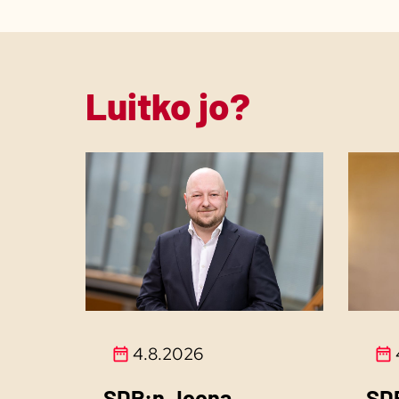
Luitko jo?
4.8.2026
SDP:n Joona
SDP