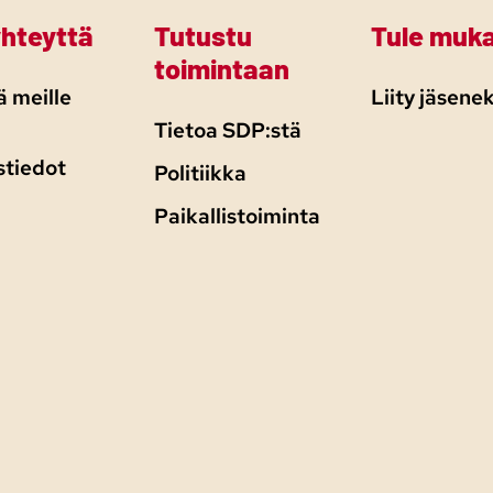
yhteyttä
Tutustu
Tule muk
toimintaan
 meille
Liity jäsenek
Tietoa SDP:stä
stiedot
Politiikka
Paikallistoiminta