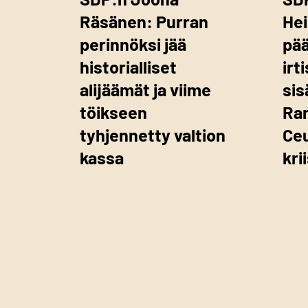
Räsänen: Purran
Hei
perinnöksi jää
pää
historialliset
ir
alijäämät ja viime
sis
töikseen
Ra
tyhjennetty valtion
Ce
kassa
kri