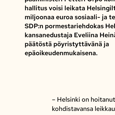
hallitus voisi leikata Helsingi
miljoonaa euroa sosiaali- ja t
SDP:n pormestariehdokas Hel
kansanedustaja Eveliina Hein
päätöstä pöyristyttävänä ja
epäoikeudenmukaisena.
– Helsinki on hoitanut 
kohdistavansa leikkau