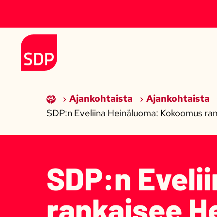
Siirry sisältöön
Etusivulle
Ajankohtaista
Ajankohtaista
SDP:n Eveliina Heinäluoma: Kokoomus ranka
SDP:n Eveli
rankaisee He