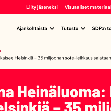
Liity jäseneksi
Visuaaliset materiaal
Ajankohtaista
Tutustu
SDP:n to
isee Helsinkiä – 35 miljoonan sote-leikkaus salataan v
ina Heinäluoma
lsinkiä – 35 mil