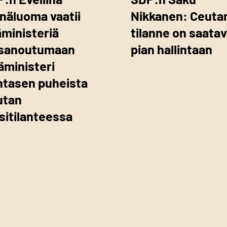
näluoma vaatii
Nikkanen: Ceuta
ministeriä
tilanne on saata
tisanoutumaan
pian hallintaan
äministeri
ntasen puheista
utan
isitilanteessa