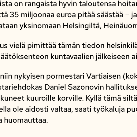
ta on rangaista hyvin taloutensa hoitan
ttä 35 miljoonaa euroa pitää säästää – j
taan yksinomaan Helsingiltä, Heinäuoma
s vielä pimittää tämän tiedon helsinkiläi
 päätöksenteon kuntavaalien jälkeiseen a
ä niin nykyisen pormestari Vartiaisen (ko
riehdokas Daniel Sazonovin hallituks
neet kuuroille korville. Kyllä tämä siltä
la ole aidosti valtaa, saati työkaluja pu
a huomauttaa.