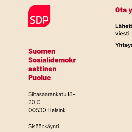
Ota 
Etusivulle
Lähetä
viesti
Yhtey
Suomen
Sosialidemokr
aattinen
Puolue
Siltasaarenkatu 18–
20 C
00530 Helsinki
Sisäänkäynti