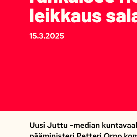
leikkaus sal
15.3.2025
Uusi Juttu -median kuntavaali
pääministeri Petteri Orpo ko