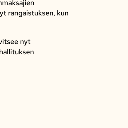
onmaksajien
nyt rangaistuksen, kun
vitsee nyt
hallituksen