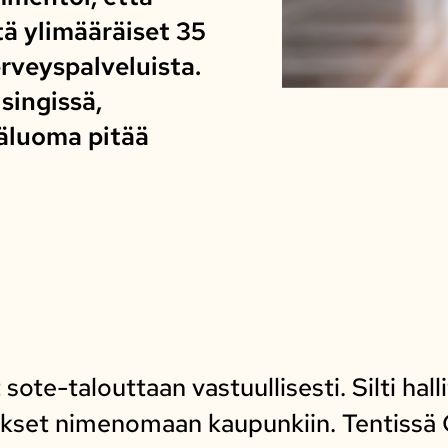
ltä ylimääräiset 35
erveyspalveluista.
singissä,
äluoma pitää
sote-talouttaan vastuullisesti. Silti hal
kset nimenomaan kaupunkiin. Tentissä O