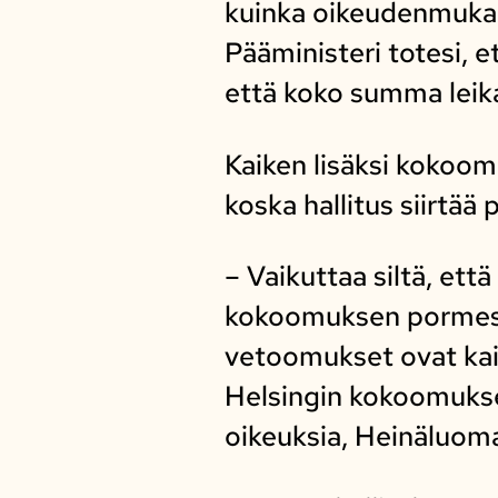
kuinka oikeudenmukais
Pääministeri totesi, e
että koko summa leika
Kaiken lisäksi kokoomu
koska hallitus siirtää
– Vaikuttaa siltä, ett
kokoomuksen pormesta
vetoomukset ovat kaiku
Helsingin kokoomuksel
oikeuksia, Heinäluom