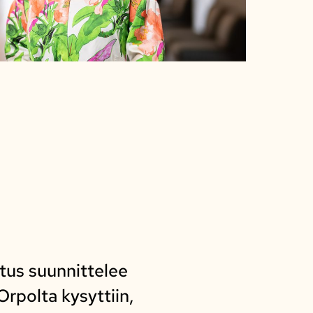
litus suunnittelee
rpolta kysyttiin,