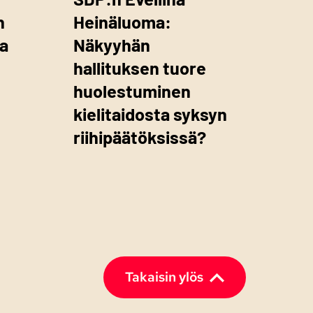
n
Heinäluoma:
va
Näkyyhän
hallituksen tuore
huolestuminen
kielitaidosta syksyn
riihipäätöksissä?
Takaisin ylös