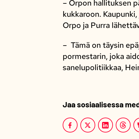
– Orpon hallituksen p
kukkaroon. Kaupunki, 
Orpo ja Purra lähettäv
– Tämä on täysin epäj
pormestarin, joka aido
sanelupolitiikkaa, He
Jaa sosiaalisessa me