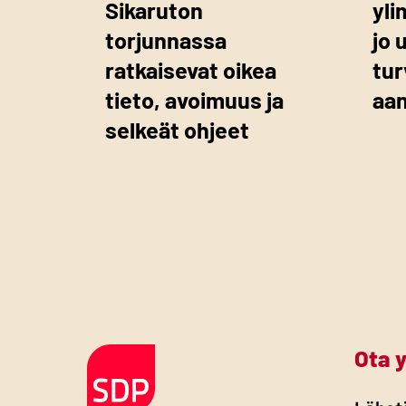
Sikaruton
yli
torjunnassa
jo 
ratkaisevat oikea
tur
tieto, avoimuus ja
aa
selkeät ohjeet
Ota 
Etusivulle