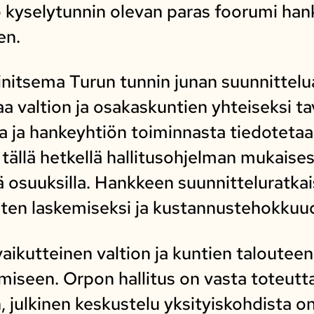
 kyselytunnin olevan paras foorumi han
en.
nitsema Turun tunnin junan suunnittelu
 valtion ja osakaskuntien yhteiseksi tav
 ja hankeyhtiön toiminnasta tiedotetaan
tällä hetkellä hallitusohjelman mukaise
lä osuuksilla. Hankkeen suunnitteluratkai
ten laskemiseksi ja kustannustehokkuud
aikutteinen valtion ja kuntien taloute
ymiseen. Orpon hallitus on vasta toteutt
, julkinen keskustelu yksityiskohdista o