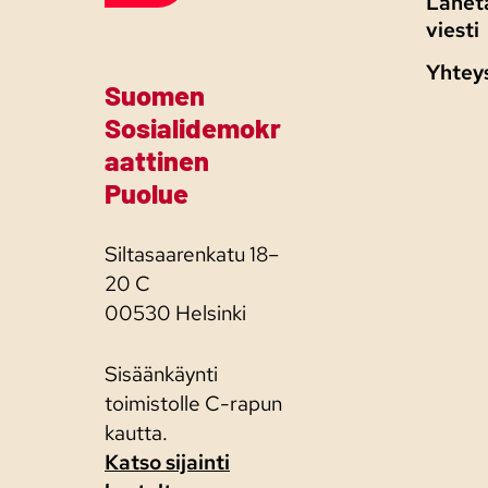
Lähetä
viesti
Yhtey
Suomen
Sosialidemokr
aattinen
Puolue
Siltasaarenkatu 18–
20 C
00530 Helsinki
Sisäänkäynti
toimistolle C-rapun
kautta.
Katso sijainti