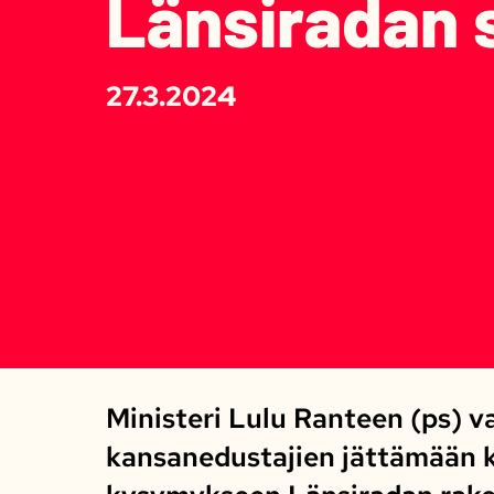
Länsiradan 
27.3.2024
Ministeri Lulu Ranteen (ps) v
kansanedustajien jättämään ki