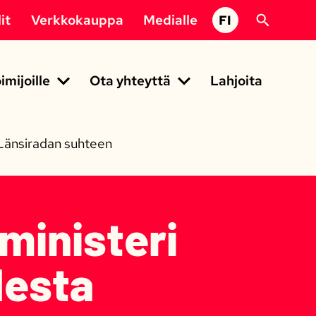
it
Verkkokauppa
Medialle
FI
imijoille
Ota yhteyttä
Lahjoita
 Länsiradan suhteen
ministeri
desta