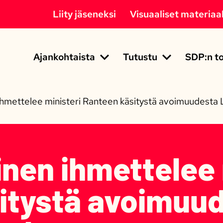
Liity jäseneksi
Visuaaliset materiaal
Ajankohtaista
Tutustu
SDP:n to
ihmettelee ministeri Ranteen käsitystä avoimuudesta
nen ihmettelee 
itystä avoimuu