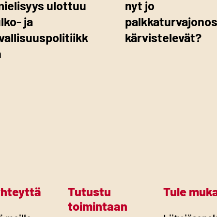
mielisyys ulottuu
nyt jo
ulko- ja
palkkaturvajono
vallisuuspolitiikk
kärvistelevät?
n
yhteyttä
Tutustu
Tule muk
toimintaan