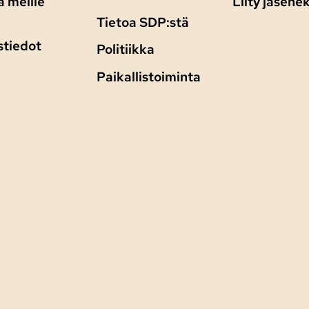
 meille
Liity jäsenek
Tietoa SDP:stä
stiedot
Politiikka
Paikallistoiminta