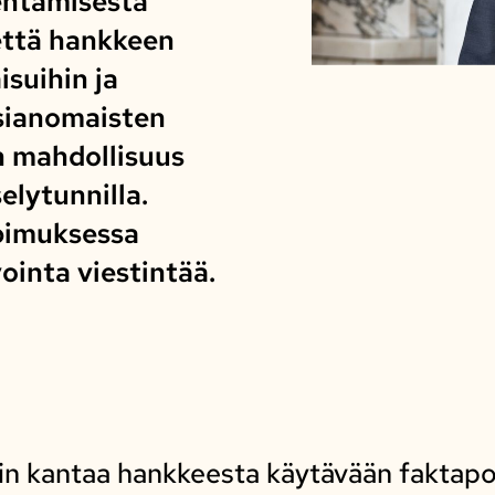
entamisesta
 että hankkeen
suihin ja
sianomaisten
n mahdollisuus
elytunnilla.
opimuksessa
ointa viestintää.
rin kantaa hankkeesta käytävään faktap