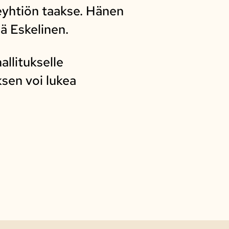
keyhtiön taakse. Hänen
ää Eskelinen.
llitukselle
ksen voi lukea