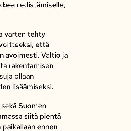
kkeen edistämiselle,
a varten tehty
oitteeksi, että
 avoimesti. Valtio ja
sta rakentamisen
suja ollaan
en lisäämiseksi.
en sekä Suomen
amassa siitä pientä
n paikallaan ennen