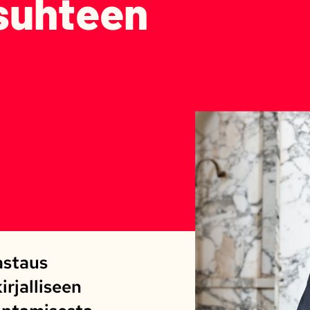
suhteen
astaus
rjalliseen