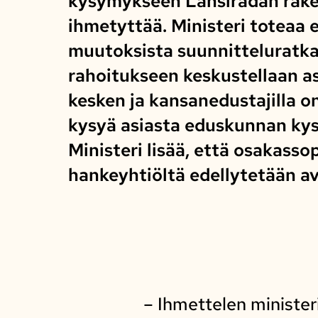
kysymykseen Länsiradan rak
ihmetyttää. Ministeri toteaa
muutoksista suunnitteluratkai
rahoitukseen keskustellaan a
kesken ja kansanedustajilla o
kysyä asiasta eduskunnan kys
Ministeri lisää, että osakass
hankeyhtiöltä edellytetään av
– Ihmettelen ministe