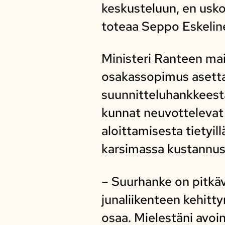
keskusteluun, en usko
toteaa Seppo Eskelin
Ministeri Ranteen mai
osakassopimus asettaa
suunnitteluhankkeesta
kunnat neuvottelevat 
aloittamisesta tietyil
karsimassa kustannus
– Suurhanke on pitkäv
junaliikenteen kehitt
osaa. Mielestäni avoin