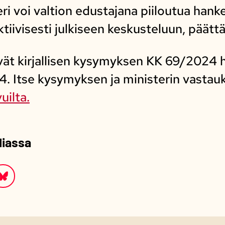
eri voi valtion edustajana piiloutua han
aktiivisesti julkiseen keskusteluun, päätt
vät kirjallisen kysymyksen KK 69/2024 ha
4. Itse kysymyksen ja ministerin vastau
uilta.
diassa